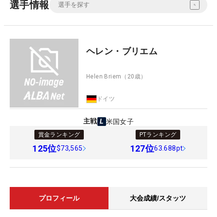
選手情報
ヘレン・ブリエム
Helen Briem
（20歳）
ドイツ
主戦
米国女子
賞金ランキング
PTランキング
125
位
127
位
$73,565
63.688pt
プロフィール
大会成績/スタッツ