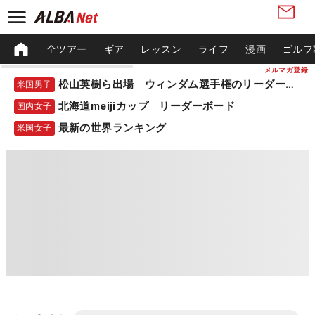
全ツアー
ギア
レッスン
ライフ
漫画
ゴルフ
メルマガ登録
松山英樹ら出場 ウィンダム選手権のリーダーボード
米国男子
北海道meijiカップ リーダーボード
国内女子
最新の世界ランキング
米国女子