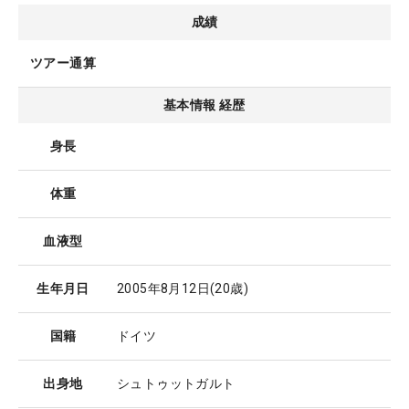
成績
ツアー通算
基本情報 経歴
身長
体重
血液型
生年月日
2005年8月12日
(20歳)
国籍
ドイツ
出身地
シュトゥットガルト