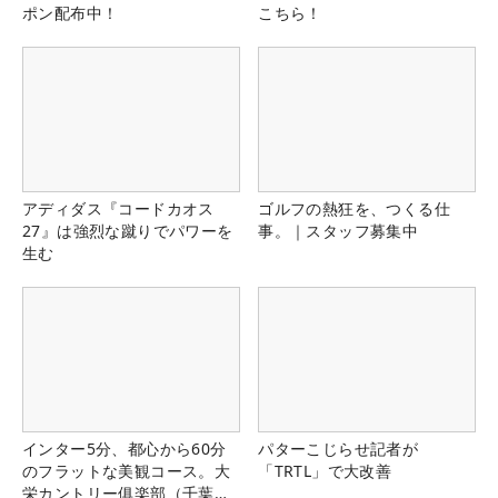
ポン配布中！
こちら！
アディダス『コードカオス
ゴルフの熱狂を、つくる仕
27』は強烈な蹴りでパワーを
事。｜スタッフ募集中
生む
インター5分、都心から60分
パターこじらせ記者が
のフラットな美観コース。大
「TRTL」で大改善
栄カントリー俱楽部（千葉