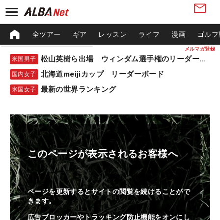
全ツアー
ギア
レッスン
ライフ
漫画
ゴルフ
メルマガ登録
松山英樹ら出場 ウィンダム選手権のリーダーボード
米国男子
北海道meijiカップ リーダーボード
国内女子
最新の世界ランキング
米国女子
このページが表示されるお客様へ
ページを更新するとサイトの閲覧を続けることがで
きます。
広告ブロッカーやトラッキング防止機能をオンにし