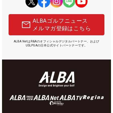
ALBAゴルフニュース
メルマガ登録はこちら
ALBA NetはR&Aのオフィシャルデジタルパートナー、および
USLPGAの日本公式サイトパートナーです。