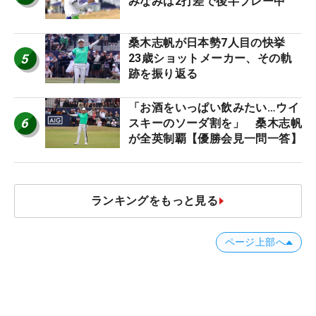
みなみは2打差で後半プレー中
桑木志帆が日本勢7人目の快挙
5
23歳ショットメーカー、その軌
跡を振り返る
「お酒をいっぱい飲みたい…ウイ
6
スキーのソーダ割を」 桑木志帆
が全英制覇【優勝会見一問一答】
ランキングをもっと見る
ページ上部へ