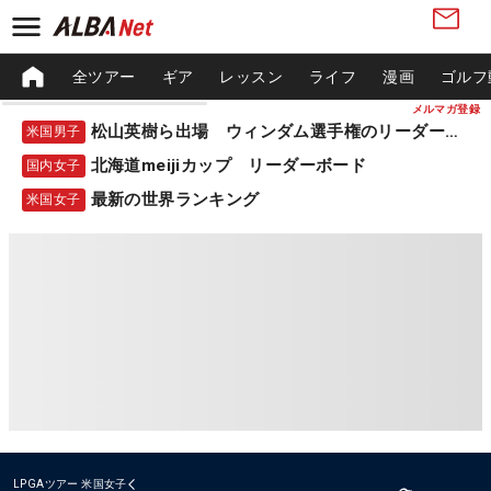
全ツアー
ギア
レッスン
ライフ
漫画
ゴルフ
メルマガ登録
松山英樹ら出場 ウィンダム選手権のリーダーボード
米国男子
北海道meijiカップ リーダーボード
国内女子
最新の世界ランキング
米国女子
LPGAツアー
米国女子