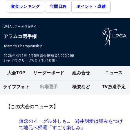
賞金ランキング
年間日程
ポイント・成績
LPGAツアー
米国女子
アラムコ選手権
Aramco Championship
2026年4月2日-4月5日
賞金総額
$4,000,000
シャドウクリークGC（ネバダ州）
大会TOP
リーダーボード
組み合せ
ニュース
ライブフォト
出場選手
概要など
TV放送予定
【この大会のニュース】
無念のイーグル外しも… 岩井明愛は弾みをつけ
て地元へ帰還「すごく楽しみ」