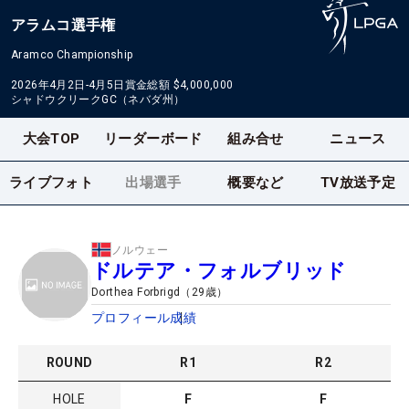
アラムコ選手権
Aramco Championship
2026年4月2日-4月5日
賞金総額
$4,000,000
シャドウクリークGC（ネバダ州）
大会TOP
リーダーボード
組み合せ
ニュース
ライブフォト
出場選手
概要など
TV放送予定
ノルウェー
ドルテア・フォルブリッド
Dorthea Forbrigd
（
29
歳）
プロフィール
成績
ROUND
R
1
R
2
HOLE
F
F