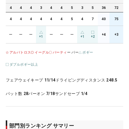
4
4
4
3
4
4
5
3
5
36
72
4
4
4
4
4
4
5
4
7
40
75
ー
ー
ー
ー
ー
ー
+4
+3
+1
+1
+2
アルバトロス
イーグル
バーティ
ー パー
ボギー
ダブルボギー以上
フェアウェイキープ
11/14
ドライビングディスタンス
248.5
パット数
28
パーオン
7/18
サンドセーブ
1/4
部門別ランキング サマリー