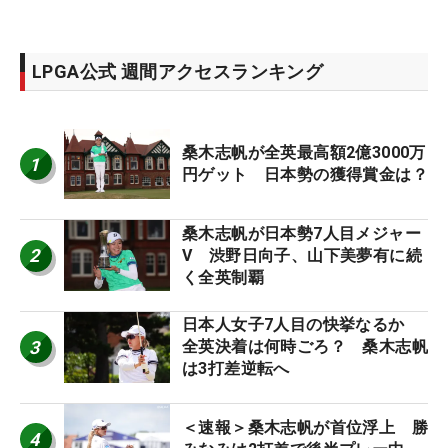
LPGA公式 週間アクセスランキング
桑木志帆が全英最高額2億3000万
1
円ゲット 日本勢の獲得賞金は？
桑木志帆が日本勢7人目メジャー
2
V 渋野日向子、山下美夢有に続
く全英制覇
日本人女子7人目の快挙なるか
3
全英決着は何時ごろ？ 桑木志帆
は3打差逆転へ
＜速報＞桑木志帆が首位浮上 勝
4