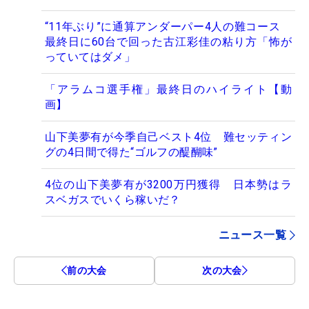
“11年ぶり”に通算アンダーパー4人の難コース
最終日に60台で回った古江彩佳の粘り方「怖が
っていてはダメ」
「アラムコ選手権」最終日のハイライト【動
画】
山下美夢有が今季自己ベスト4位 難セッティン
グの4日間で得た“ゴルフの醍醐味”
4位の山下美夢有が3200万円獲得 日本勢はラ
スベガスでいくら稼いだ？
ニュース一覧
前の大会
次の大会