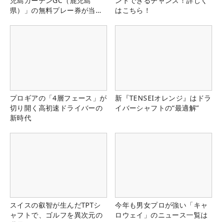
児島ガーデンGC（鹿児島
ンドできるチャンス！詳しく
県）」の無料プレー券が当た
はこちら！
る！！
プロギアの「4層フェース」が
新『TENSEIオレンジ』はドラ
切り開く高初速ドライバーの
イバーシャフトの“最適解”
新時代
スイスの叡智が生んだTPTシ
今年も男女プロが強い「キャ
ャフトで、ゴルフを異次元の
ロウェイ」のニュース一覧は