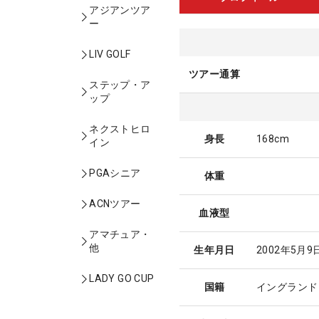
アジアンツア
ー
LIV GOLF
ツアー通算
ステップ・ア
ップ
ネクストヒロ
身長
168cm
イン
PGAシニア
体重
ACNツアー
血液型
アマチュア・
他
生年月日
2002年5月9
LADY GO CUP
国籍
イングランド