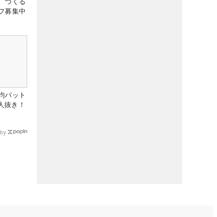
、つくる
フ募集中
均パット
6人抜き！
by