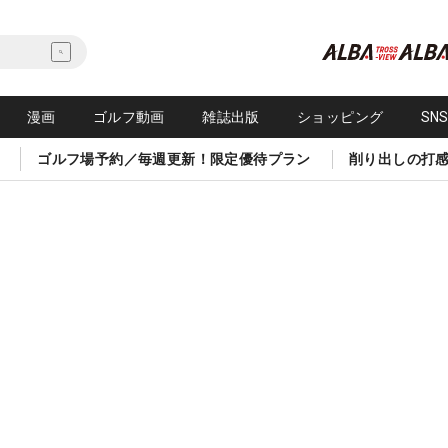
漫画
ゴルフ動画
雑誌出版
ショッピング
SN
ゴルフ場予約／毎週更新！限定優待プラン
削り出しの打