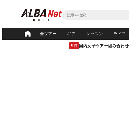
全ツアー
ギア
レッスン
ライフ
国内女子ツアー組み合わせ
注目