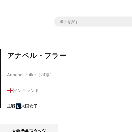
アナベル・フラー
Annabell Fuller
（24歳）
イングランド
主戦
米国女子
大会成績/スタッツ