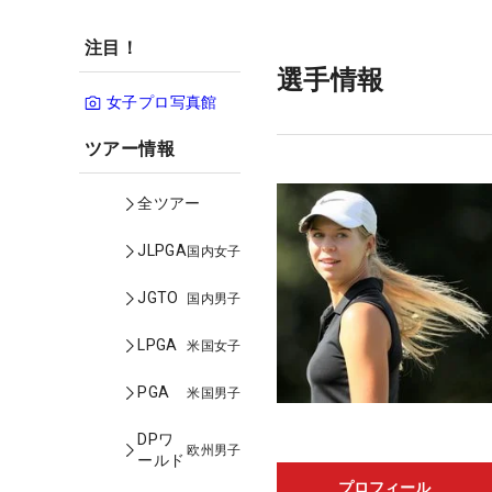
注目！
選手情報
女子プロ写真館
ツアー情報
全ツアー
JLPGA
国内女子
JGTO
国内男子
LPGA
米国女子
PGA
米国男子
DPワ
欧州男子
ールド
プロフィール