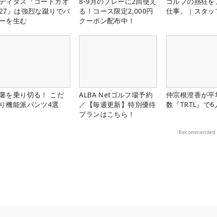
ディダス『コードカオ
8-9月のプレーに2回使え
ゴルフの熱狂を
27』は強烈な蹴りでパ
る！コース限定2,000円
仕事。｜スタッ
ーを生む
クーポン配布中！
暑を乗り切る！ こだ
ALBA Netゴルフ場予約
仲宗根澄香が平
り機能派パンツ4選
／【毎週更新】特別優待
数『TRTL』で
プランはこちら！
Recommended 