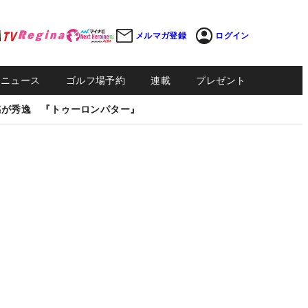
メルマガ登録
ログイン
Sニュース
ゴルフ場予約
連載
プレゼント
感が秀逸 『トゥーロンパター』