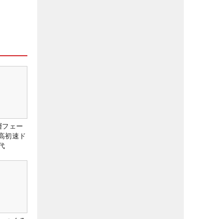
層フェー
高初速ド
代