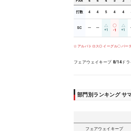
PAR
4
4
4
5
3
打数
4
4
5
4
4
SC
ー
ー
+1
+1
-1
アルバトロス
イーグル
バー
フェアウェイキープ
8/14
ドラ
部門別ランキング サ
フェアウェイキープ