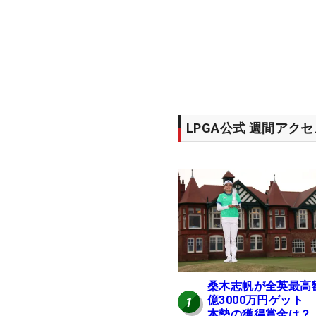
LPGA公式 週間アク
桑木志帆が全英最高
億3000万円ゲット
1
本勢の獲得賞金は？