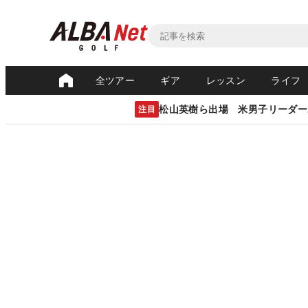
全ツアー
ギア
レッスン
ライフ
松山英樹ら出場 米男子リーダー
注目