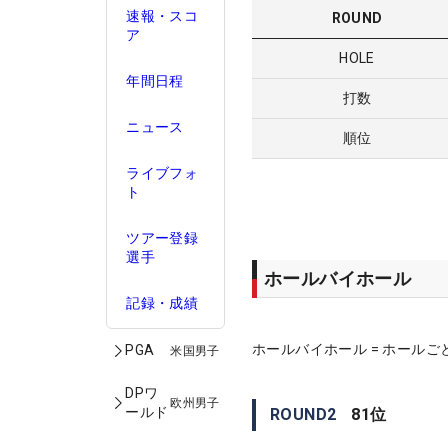
速報・スコ
ROUND
ア
HOLE
年間日程
打数
ニュース
順位
ライブフォ
ト
ツアー登録
選手
ホールバイホール
記録・成績
ホールバイホール = ホールご
PGA
米国男子
DPワ
欧州男子
ールド
ROUND
2
81
位