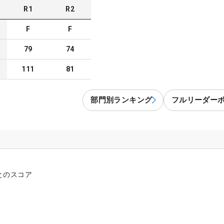
R
1
R
2
F
F
79
74
111
81
部門別ランキング
フルリーダー
とのスコア