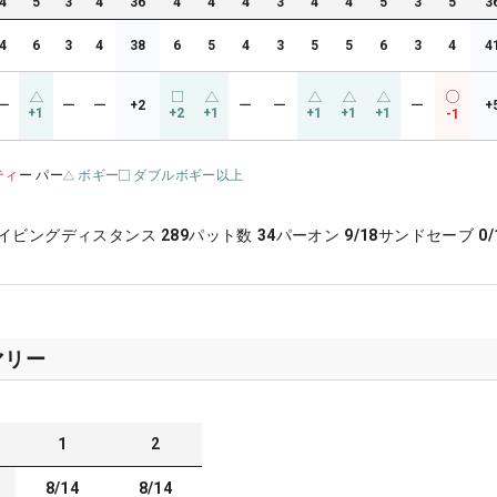
4
5
3
4
36
4
4
4
3
4
4
5
3
5
3
4
6
3
4
38
6
5
4
3
5
5
6
3
4
4
ー
ー
ー
+2
ー
ー
ー
+
+1
+2
+1
+1
+1
+1
-1
ティ
ー パー
ボギー
ダブルボギー以上
イビングディスタンス
289
パット数
34
パーオン
9/18
サンドセーブ
0/
マリー
1
2
8/14
8/14