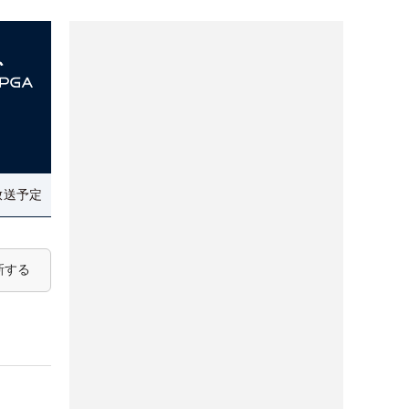
放送予定
新する