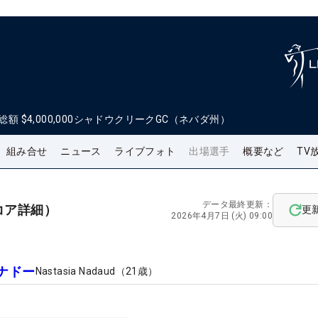
総額
$4,000,000
シャドウクリークGC（ネバダ州）
組み合せ
ニュース
ライブフォト
出場選手
概要など
TV
データ最終更新：
コア詳細）
更
2026年4月7日 (火) 09:00
ナドー
Nastasia Nadaud
（
21
歳）