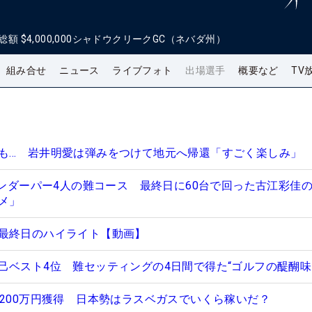
総額
$4,000,000
シャドウクリークGC（ネバダ州）
組み合せ
ニュース
ライブフォト
出場選手
概要など
TV
も… 岩井明愛は弾みをつけて地元へ帰還「すごく楽しみ」
アンダーパー4人の難コース 最終日に60台で回った古江彩佳
メ」
最終日のハイライト【動画】
己ベスト4位 難セッティングの4日間で得た“ゴルフの醍醐味
3200万円獲得 日本勢はラスベガスでいくら稼いだ？