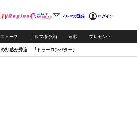
メルマガ登録
ログイン
Sニュース
ゴルフ場予約
連載
プレゼント
しの打感が秀逸 『トゥーロンパター』