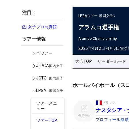
注目！
LPGAツアー
米国女子
アラムコ選手権
女子プロ写真館
ツアー情報
Aramco Championship
2026年4月2日-4月5日
賞金
全ツアー
大会TOP
リーダーボード
JLPGA
国内女子
JGTO
国内男子
ホールバイホール（ス
LPGA
米国女子
フランス
ツアーメニ
ュー
ナスタシア・
プロフィール
成績
ツアーTOP