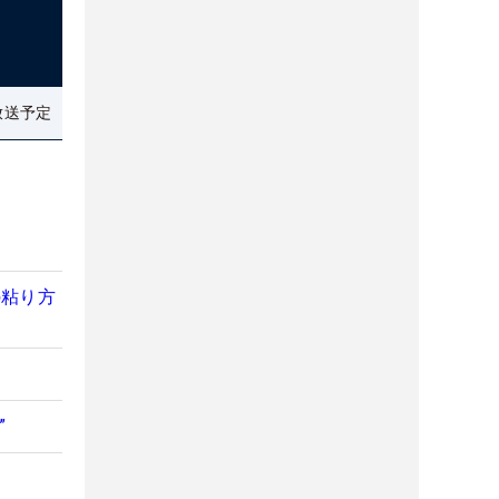
放送予定
の粘り方
”