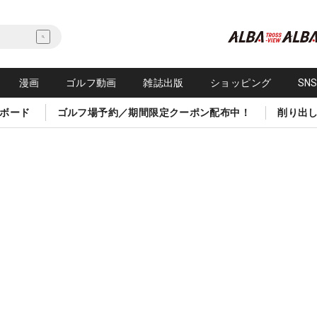
漫画
ゴルフ動画
雑誌出版
ショッピング
SN
ボード
ゴルフ場予約／期間限定クーポン配布中！
削り出