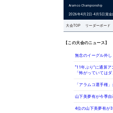
Aramco Championship
2026年4月2日-4月5日
賞金
大会TOP
リーダーボード
【この大会のニュース】
無念のイーグル外し
“11年ぶり”に通算
「怖がっていてはダ
「アラムコ選手権」
山下美夢有が今季自
4位の山下美夢有が