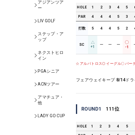
アジアンツア
HOLE
1
2
3
4
5
ー
PAR
4
4
4
5
3
LIV GOLF
打数
5
4
4
5
2
ステップ・ア
ップ
SC
ー
ー
ー
+1
-1
ネクストヒロ
イン
アルバトロス
イーグル
バー
PGAシニア
フェアウェイキープ
8/14
ドラ
ACNツアー
アマチュア・
他
ROUND
1
111
位
LADY GO CUP
HOLE
1
2
3
4
5