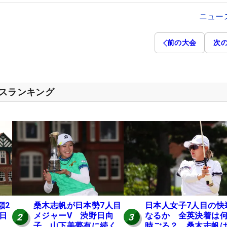
ニュー
前の大会
次
セスランキング
額2
桑木志帆が日本勢7人目
日本人女子7人目の快
 日
メジャーV 渋野日向
なるか 全英決着は
2
3
子、山下美夢有に続く
時ごろ？ 桑木志帆は