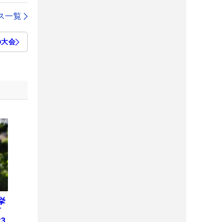
ス一覧
の大会
挙
何
3