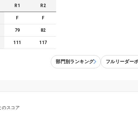
R
1
R
2
F
F
79
82
111
117
部門別ランキング
フルリーダー
とのスコア