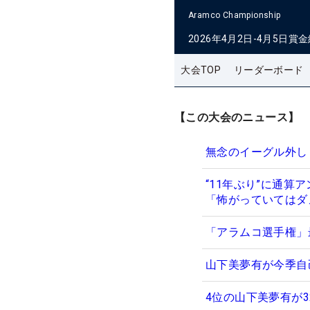
Aramco Championship
2026年4月2日-4月5日
賞金
大会TOP
リーダーボード
【この大会のニュース】
無念のイーグル外し
“11年ぶり”に通算
「怖がっていてはダ
「アラムコ選手権」
山下美夢有が今季自
4位の山下美夢有が