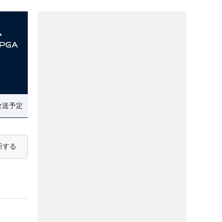
放送予定
新する