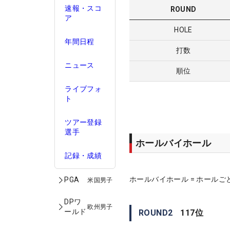
速報・スコ
ROUND
ア
HOLE
年間日程
打数
ニュース
順位
ライブフォ
ト
ツアー登録
選手
ホールバイホール
記録・成績
ホールバイホール = ホールご
PGA
米国男子
DPワ
欧州男子
ールド
ROUND
2
117
位