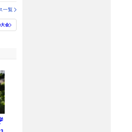
ス一覧
の大会
挙
何
3