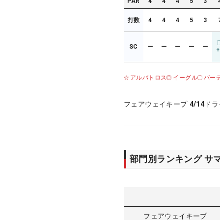
PAR
4
4
4
5
3
打数
4
4
4
5
3
SC
ー
ー
ー
ー
ー
+
アルバトロス
イーグル
バー
フェアウェイキープ
4/14
ドラ
部門別ランキング サ
フェアウェイキープ