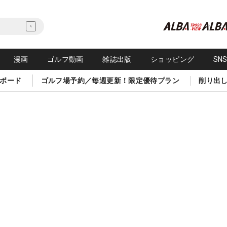
漫画
ゴルフ動画
雑誌出版
ショッピング
SN
ボード
ゴルフ場予約／毎週更新！限定優待プラン
削り出