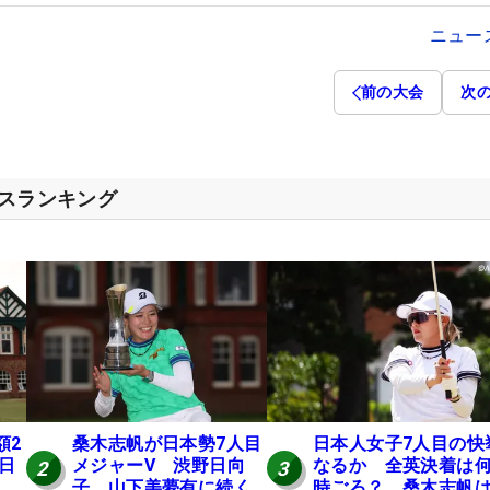
ニュー
前の大会
次
セスランキング
額2
桑木志帆が日本勢7人目
日本人女子7人目の快
 日
メジャーV 渋野日向
なるか 全英決着は
2
3
子、山下美夢有に続く
時ごろ？ 桑木志帆は