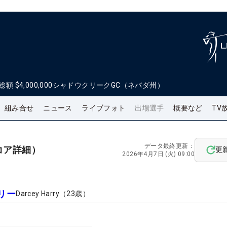
総額
$4,000,000
シャドウクリークGC（ネバダ州）
組み合せ
ニュース
ライブフォト
出場選手
概要など
TV
データ最終更新：
コア詳細）
更
2026年4月7日 (火) 09:00
リー
Darcey Harry
（
23
歳）