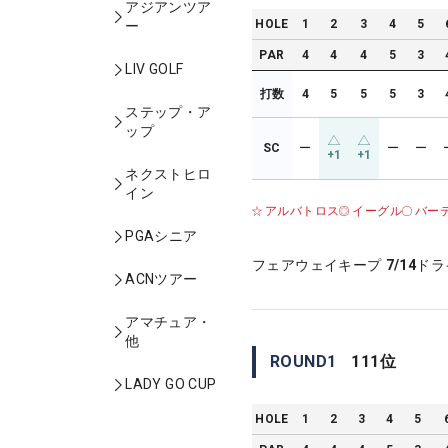
アジアンツア
HOLE
1
2
3
4
5
ー
PAR
4
4
4
5
3
LIV GOLF
打数
4
5
5
5
3
ステップ・ア
ップ
SC
ー
ー
ー
+1
+1
ネクストヒロ
イン
アルバトロス
イーグル
バー
PGAシニア
フェアウェイキープ
7/14
ドラ
ACNツアー
アマチュア・
他
ROUND
1
111
位
LADY GO CUP
HOLE
1
2
3
4
5