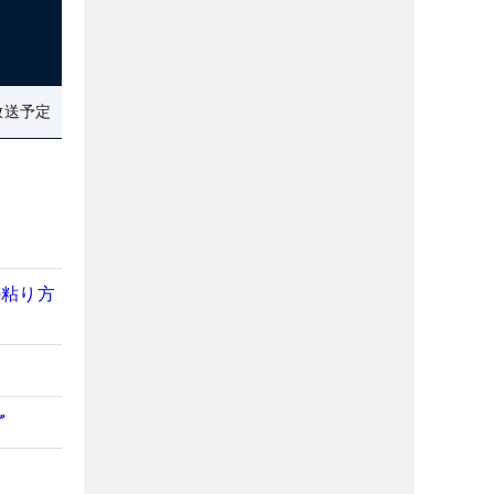
放送予定
の粘り方
”