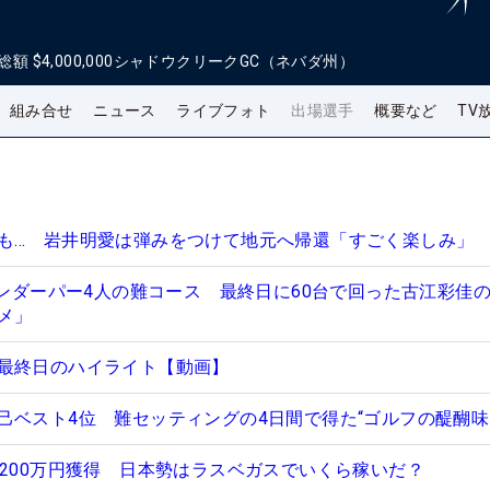
総額
$4,000,000
シャドウクリークGC（ネバダ州）
組み合せ
ニュース
ライブフォト
出場選手
概要など
TV
も… 岩井明愛は弾みをつけて地元へ帰還「すごく楽しみ」
アンダーパー4人の難コース 最終日に60台で回った古江彩佳
メ」
最終日のハイライト【動画】
己ベスト4位 難セッティングの4日間で得た“ゴルフの醍醐味
3200万円獲得 日本勢はラスベガスでいくら稼いだ？