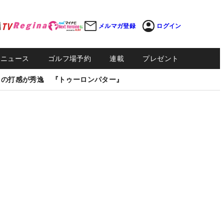
メルマガ登録
ログイン
Sニュース
ゴルフ場予約
連載
プレゼント
しの打感が秀逸 『トゥーロンパター』