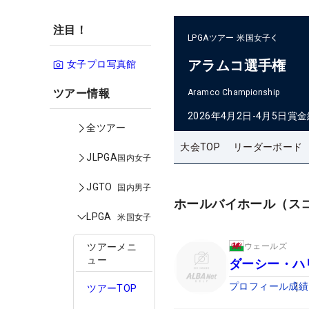
注目！
LPGAツアー
米国女子
アラムコ選手権
女子プロ写真館
ツアー情報
Aramco Championship
2026年4月2日-4月5日
賞金
全ツアー
大会TOP
リーダーボード
JLPGA
国内女子
JGTO
国内男子
ホールバイホール（ス
LPGA
米国女子
ウェールズ
ツアーメニ
ュー
ダーシー・ハ
プロフィール
成績
ツアーTOP