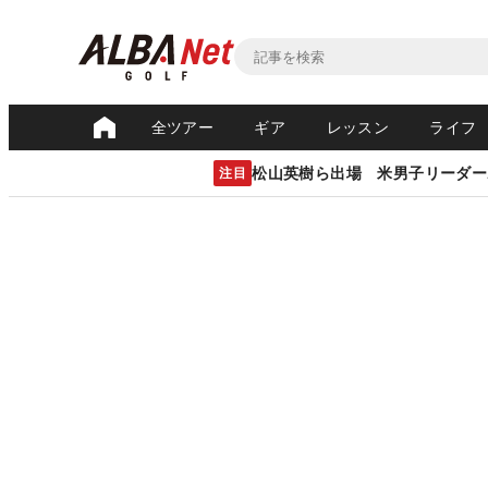
全ツアー
ギア
レッスン
ライフ
松山英樹ら出場 米男子リーダー
注目