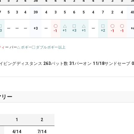
4
5
3
4
36
4
4
4
3
4
4
5
3
5
3
7
5
3
4
39
4
3
5
6
5
4
7
2
4
4
ー
ー
ー
+3
ー
ー
+
3
+1
+3
+1
+2
-1
-1
-1
ティ
ー パー
ボギー
ダブルボギー以上
イビングディスタンス
263
パット数
31
パーオン
11/18
サンドセーブ
0
マリー
1
2
4/14
7/14