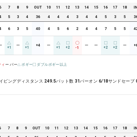
6
7
8
9
OUT
10
11
12
13
14
15
16
17
18
I
4
5
3
4
36
4
4
4
3
4
4
5
3
5
3
4
6
3
5
40
4
5
6
2
4
4
7
5
5
4
ー
ー
+4
ー
ー
ー
ー
+
+1
+1
+1
+2
+2
+2
-1
ティ
ー パー
ボギー
ダブルボギー以上
イビングディスタンス
249.5
パット数
31
パーオン
6/18
サンドセーブ
6
7
8
9
OUT
10
11
12
13
14
15
16
17
18
I