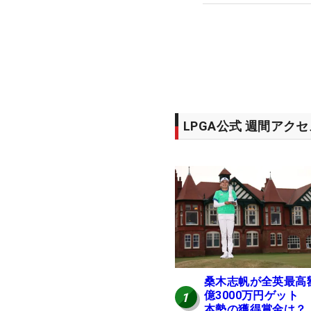
LPGA公式 週間アク
桑木志帆が全英最高
億3000万円ゲット
1
本勢の獲得賞金は？