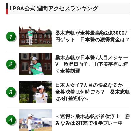
LPGA公式 週間アクセスランキング
桑木志帆が全英最高額2億3000万
1
円ゲット 日本勢の獲得賞金は？
桑木志帆が日本勢7人目メジャー
2
V 渋野日向子、山下美夢有に続
く全英制覇
日本人女子7人目の快挙なるか
3
全英決着は何時ごろ？ 桑木志帆
は3打差逆転へ
＜速報＞桑木志帆が首位浮上 勝
4
みなみは2打差で後半プレー中