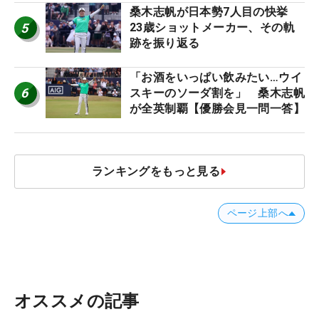
桑木志帆が日本勢7人目の快挙
5
23歳ショットメーカー、その軌
跡を振り返る
「お酒をいっぱい飲みたい…ウイ
6
スキーのソーダ割を」 桑木志帆
が全英制覇【優勝会見一問一答】
ランキングをもっと見る
ページ上部へ
オススメの記事