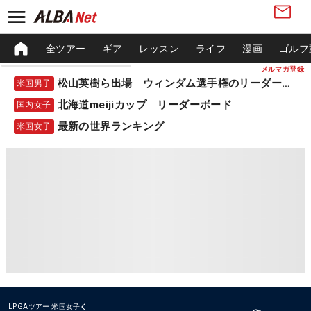
全ツアー
ギア
レッスン
ライフ
漫画
ゴルフ
メルマガ登録
松山英樹ら出場 ウィンダム選手権のリーダーボード
米国男子
北海道meijiカップ リーダーボード
国内女子
最新の世界ランキング
米国女子
LPGAツアー
米国女子