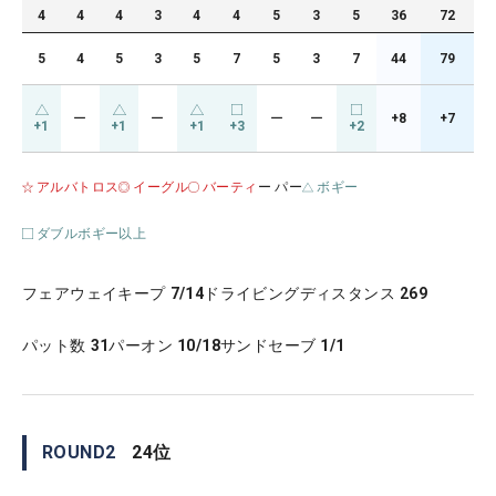
4
4
4
3
4
4
5
3
5
36
72
5
4
5
3
5
7
5
3
7
44
79
ー
ー
ー
ー
+8
+7
+1
+1
+1
+3
+2
アルバトロス
イーグル
バーティ
ー パー
ボギー
ダブルボギー以上
フェアウェイキープ
7/14
ドライビングディスタンス
269
パット数
31
パーオン
10/18
サンドセーブ
1/1
ROUND
2
24
位