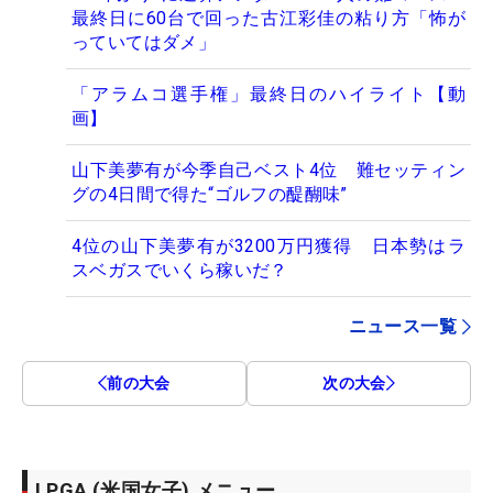
最終日に60台で回った古江彩佳の粘り方「怖が
っていてはダメ」
「アラムコ選手権」最終日のハイライト【動
画】
山下美夢有が今季自己ベスト4位 難セッティン
グの4日間で得た“ゴルフの醍醐味”
4位の山下美夢有が3200万円獲得 日本勢はラ
スベガスでいくら稼いだ？
ニュース一覧
前の大会
次の大会
LPGA (米国女子) メニュー