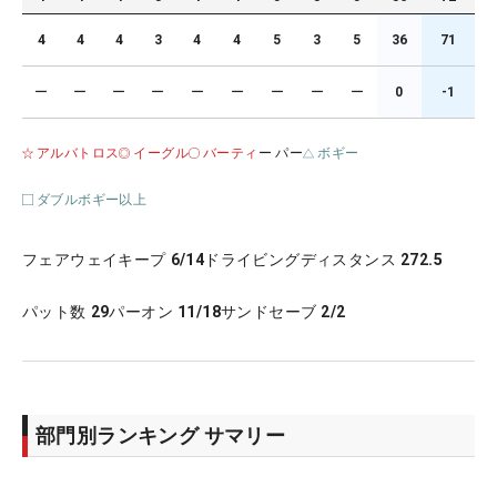
4
4
4
3
4
4
5
3
5
36
71
ー
ー
ー
ー
ー
ー
ー
ー
ー
0
-1
アルバトロス
イーグル
バーティ
ー パー
ボギー
ダブルボギー以上
フェアウェイキープ
6/14
ドライビングディスタンス
272.5
パット数
29
パーオン
11/18
サンドセーブ
2/2
部門別ランキング サマリー