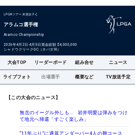
LPGAツアー
米国女子
アラムコ選手権
Aramco Championship
2026年4月2日-4月5日
賞金総額
$4,000,000
シャドウクリークGC（ネバダ州）
大会TOP
リーダーボード
組み合せ
ニュース
ライブフォト
出場選手
概要など
TV放送予定
【この大会のニュース】
無念のイーグル外しも… 岩井明愛は弾みをつけ
て地元へ帰還「すごく楽しみ」
“11年ぶり”に通算アンダーパー4人の難コース