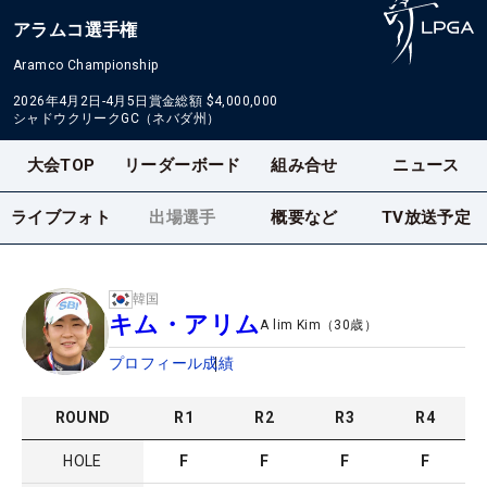
アラムコ選手権
Aramco Championship
2026年4月2日-4月5日
賞金総額
$4,000,000
シャドウクリークGC（ネバダ州）
大会TOP
リーダーボード
組み合せ
ニュース
ライブフォト
出場選手
概要など
TV放送予定
韓国
キム・アリム
A lim Kim
（
30
歳）
プロフィール
成績
ROUND
R
1
R
2
R
3
R
4
HOLE
F
F
F
F