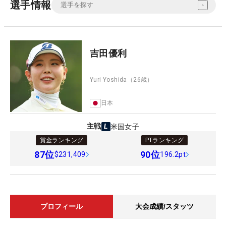
選手情報
吉田優利
Yuri Yoshida
（26歳）
日本
主戦
米国女子
賞金ランキング
PTランキング
87
位
90
位
$231,409
196.2pt
プロフィール
大会成績/スタッツ