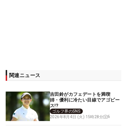
関連ニュース
吉田鈴がカフェデートを満喫
姉・優利に冷たい目線でアゴピー
ス!?
ゴルフ界のSNS
6
2026年8月4日 (火) 15時28分