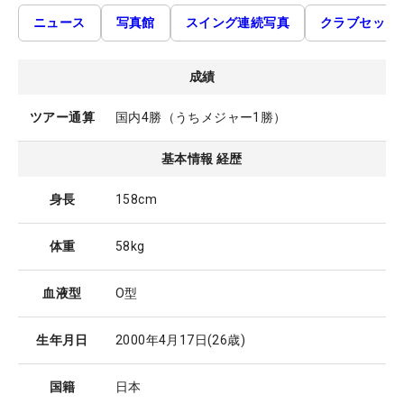
ニュース
写真館
スイング連続写真
クラブセッテ
成績
ツアー通算
国内4勝（うちメジャー1勝）
基本情報 経歴
身長
158cm
体重
58kg
血液型
O型
生年月日
2000年4月17日
(26歳)
国籍
日本