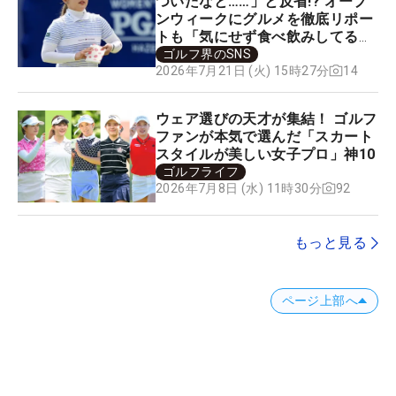
ついたなと……」と反省!? オープ
ンウィークにグルメを徹底リポー
トも「気にせず食べ飲みしてるの
で…」
ゴルフ界のSNS
14
2026年7月21日 (火) 15時27分
ウェア選びの天才が集結！ ゴルフ
ファンが本気で選んだ「スカート
スタイルが美しい女子プロ」神10
ゴルフライフ
92
2026年7月8日 (水) 11時30分
もっと見る
ページ上部へ