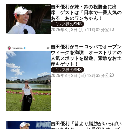
吉田優利が妹・鈴の祝勝会に出
席 ゲストは「日本で一番人気の
ある」あのワンちゃん！
ゴルフ界のSNS
13
2026年8月3日 (月) 11時02分
吉田優利がヨーロッパでオープン
ウィークを満喫 オーストリアの
人気スポットを歴遊、素敵なお土
産もゲット！
ゴルフ界のSNS
20
2026年8月2日 (日) 12時33分
吉田優利「昔より脂肪がいっぱい