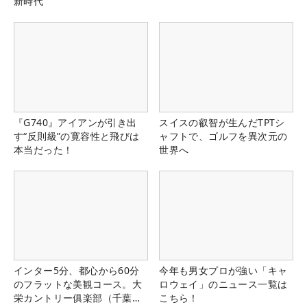
新時代
『G740』アイアンが引き出
スイスの叡智が生んだTPTシ
す“反則級”の寛容性と飛びは
ャフトで、ゴルフを異次元の
本当だった！
世界へ
インター5分、都心から60分
今年も男女プロが強い「キャ
のフラットな美観コース。大
ロウェイ」のニュース一覧は
栄カントリー俱楽部（千葉
こちら！