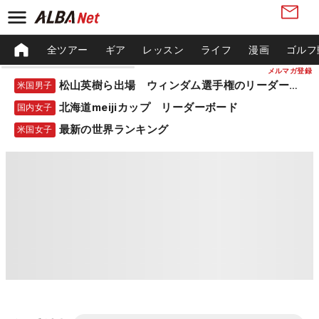
全ツアー
ギア
レッスン
ライフ
漫画
ゴルフ
メルマガ登録
松山英樹ら出場 ウィンダム選手権のリーダーボード
米国男子
北海道meijiカップ リーダーボード
国内女子
最新の世界ランキング
米国女子