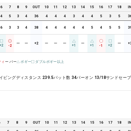
6
7
8
9
OUT
10
11
12
13
14
15
16
17
18
I
4
5
3
4
36
4
4
4
3
4
4
5
3
5
3
6
3
3
4
38
4
4
4
4
4
5
4
5
5
3
ー
ー
+2
ー
ー
ー
ー
ー
+
+2
+1
+1
+2
-2
-1
ティ
ー パー
ボギー
ダブルボギー以上
イビングディスタンス
239.5
パット数
34
パーオン
13/18
サンドセー
6
7
8
9
OUT
10
11
12
13
14
15
16
17
18
I