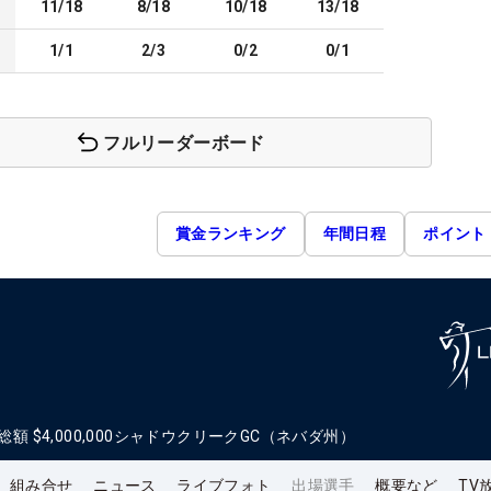
11/18
8/18
10/18
13/18
1/1
2/3
0/2
0/1
フルリーダーボード
賞金ランキング
年間日程
ポイント
総額
$4,000,000
シャドウクリークGC（ネバダ州）
組み合せ
ニュース
ライブフォト
出場選手
概要など
TV