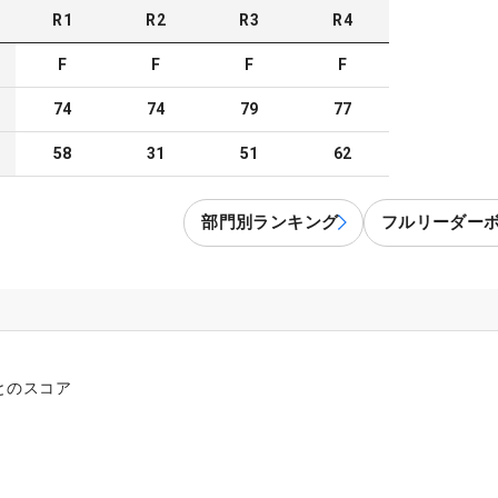
R
1
R
2
R
3
R
4
F
F
F
F
74
74
79
77
58
31
51
62
部門別ランキング
フルリーダー
とのスコア