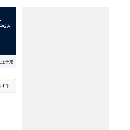
放送予定
新する