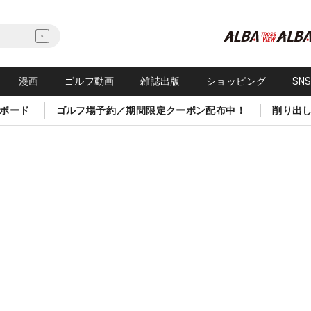
漫画
ゴルフ動画
雑誌出版
ショッピング
SN
ボード
ゴルフ場予約／期間限定クーポン配布中！
削り出