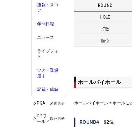
速報・スコ
ROUND
ア
HOLE
年間日程
打数
ニュース
順位
ライブフォ
ト
ツアー登録
選手
ホールバイホール
記録・成績
ホールバイホール = ホールご
PGA
米国男子
DPワ
欧州男子
ールド
ROUND
4
62
位