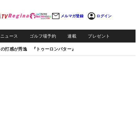
メルマガ登録
ログイン
Sニュース
ゴルフ場予約
連載
プレゼント
しの打感が秀逸 『トゥーロンパター』