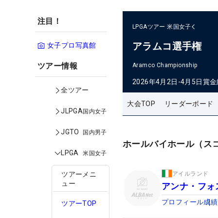
注目！
LPGAツアー
米国女子
アラムコ選手権
女子プロ写真館
ツアー情報
Aramco Championship
2026年4月2日-4月5日
賞金
全ツアー
大会TOP
リーダーボード
JLPGA
国内女子
JGTO
国内男子
ホールバイホール（ス
LPGA
米国女子
アイルランド
ツアーメニ
ュー
アンナ・フォ
プロフィール
成績
ツアーTOP