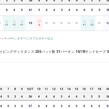
4
5
3
4
36
4
4
4
3
4
4
5
3
5
3
4
6
4
5
41
3
4
4
3
4
4
6
5
5
3
ー
+5
ー
ー
ー
ー
ー
ー
+
+1
+1
+1
+1
+2
-1
ティ
ー パー
ボギー
ダブルボギー以上
イビングディスタンス
255
パット数
31
パーオン
10/18
サンドセーブ
0
6
7
8
9
OUT
10
11
12
13
14
15
16
17
18
I
4
5
3
4
36
4
4
4
3
4
4
5
3
5
3
6
5
3
4
37
4
4
4
3
4
5
4
4
5
3