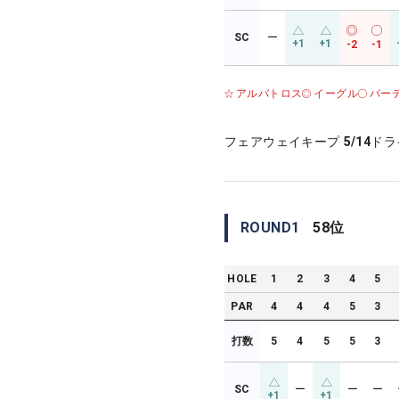
SC
ー
+1
+1
-2
-1
アルバトロス
イーグル
バー
フェアウェイキープ
5/14
ドラ
ROUND
1
58
位
HOLE
1
2
3
4
5
PAR
4
4
4
5
3
打数
5
4
5
5
3
SC
ー
ー
ー
+1
+1