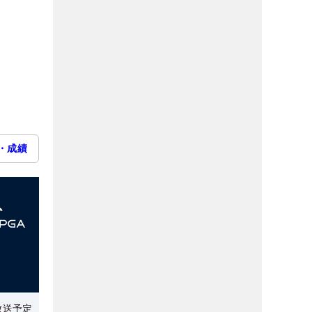
・成績
放送予定