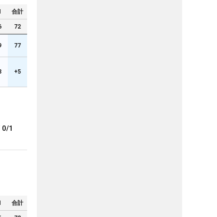
N
合計
6
72
9
77
3
+5
ブ
0/1
N
合計