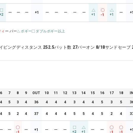
ー
ー
ー
+1
ー
ー
ー
ー
ー
ー
+
+2
+1
+1
-1
ティ
ー パー
ボギー
ダブルボギー以上
イビングディスタンス
252.5
パット数
27
パーオン
8/18
サンドセーブ
6
7
8
9
OUT
10
11
12
13
14
15
16
17
18
I
4
5
3
4
36
4
4
4
3
4
4
5
3
5
3
4
5
2
4
37
4
4
4
5
5
4
5
2
4
3
ー
ー
ー
+1
ー
ー
ー
ー
ー
+
+2
+1
-1
-1
-1