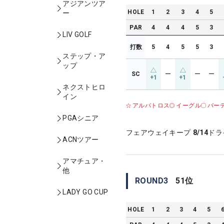
アジアンツア
HOLE
1
2
3
4
5
ー
PAR
4
4
4
5
3
LIV GOLF
打数
5
4
5
5
3
ステップ・ア
ップ
SC
ー
ー
ー
+1
+1
ネクストヒロ
イン
アルバトロス
イーグル
バー
PGAシニア
フェアウェイキープ
8/14
ドラ
ACNツアー
アマチュア・
他
ROUND
3
51
位
LADY GO CUP
HOLE
1
2
3
4
5