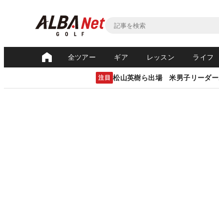
全ツアー
ギア
レッスン
ライフ
松山英樹ら出場 米男子リーダー
注目