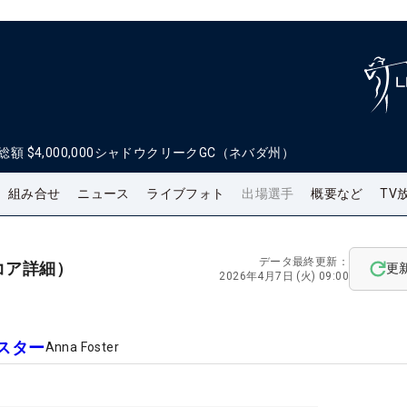
総額
$4,000,000
シャドウクリークGC（ネバダ州）
組み合せ
ニュース
ライブフォト
出場選手
概要など
TV
データ最終更新：
コア詳細）
更
2026年4月7日 (火) 09:00
スター
Anna Foster