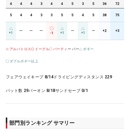
4
4
4
3
4
4
5
3
5
36
72
5
4
4
3
3
5
5
4
5
38
75
ー
ー
ー
ー
ー
+2
+3
+1
+1
+1
-1
アルバトロス
イーグル
バーティ
ー パー
ボギー
ダブルボギー以上
フェアウェイキープ
8/14
ドライビングディスタンス
229
パット数
29
パーオン
8/18
サンドセーブ
0/1
部門別ランキング サマリー