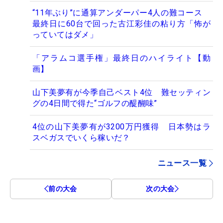
“11年ぶり”に通算アンダーパー4人の難コース
最終日に60台で回った古江彩佳の粘り方「怖が
っていてはダメ」
「アラムコ選手権」最終日のハイライト【動
画】
山下美夢有が今季自己ベスト4位 難セッティン
グの4日間で得た“ゴルフの醍醐味”
4位の山下美夢有が3200万円獲得 日本勢はラ
スベガスでいくら稼いだ？
ニュース一覧
前の大会
次の大会