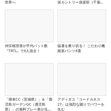
世界へ
栄カントリー俱楽部（千葉
県）
仲宗根澄香が平均パット数
猛暑を乗り切る！ こだわり機
『TRTL』で6人抜き！
能派パンツ4選
「潮来CC（茨城県）」＆「鹿
アディダス『コードカオス
児島ガーデンGC（鹿児島
27』は強烈な蹴りでパワーを
県）」の無料プレー券が当た
生む