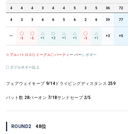
4
4
4
3
4
4
5
3
5
36
72
4
3
3
4
6
5
6
2
6
39
77
ー
+3
+5
+1
+2
+1
+1
+1
-1
-1
-1
アルバトロス
イーグル
バーティ
ー パー
ボギー
ダブルボギー以上
フェアウェイキープ
9/14
ドライビングディスタンス
259
パット数
28
パーオン
7/18
サンドセーブ
2/5
ROUND
2
48
位