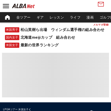
全ツアー
ギア
レッスン
ライフ
漫画
ゴルフ
メルマガ登録
松山英樹ら出場 ウィンダム選手権の組み合わせ
米国男子
北海道meijiカップ 組み合わせ
国内女子
最新の世界ランキング
米国女子
LPGAツアー
米国女子