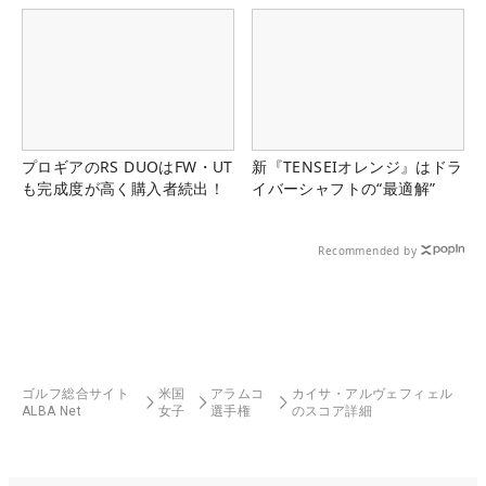
プロギアのRS DUOはFW・UT
新『TENSEIオレンジ』はドラ
も完成度が高く購入者続出！
イバーシャフトの“最適解”
Recommended by
ゴルフ総合サイト
米国
アラムコ
カイサ・アルヴェフィェル
ALBA Net
女子
選手権
のスコア詳細