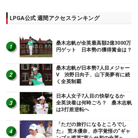
LPGA公式 週間アクセスランキング
桑木志帆が全英最高額2億3000万
1
円ゲット 日本勢の獲得賞金は？
桑木志帆が日本勢7人目メジャー
2
V 渋野日向子、山下美夢有に続
く全英制覇
日本人女子7人目の快挙なるか
3
全英決着は何時ごろ？ 桑木志帆
は3打差逆転へ
「ただの旅行になるところでし
4
た」 荒木優奈、赤字覚悟の“ギャ
ンブル渡英”実らせ初の全英へ