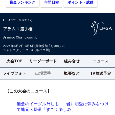
賞金ランキング
年間日程
ポイント・成績
LPGAツアー
米国女子
アラムコ選手権
Aramco Championship
2026年4月2日-4月5日
賞金総額
$4,000,000
シャドウクリークGC（ネバダ州）
大会TOP
リーダーボード
組み合せ
ニュース
ライブフォト
出場選手
概要など
TV放送予定
【この大会のニュース】
無念のイーグル外しも… 岩井明愛は弾みをつけ
て地元へ帰還「すごく楽しみ」