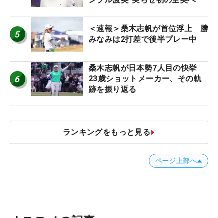
＜速報＞桑木志帆が首位浮上 勝
5
みなみは2打差で後半プレー中
桑木志帆が日本勢7人目の快挙
6
23歳ショットメーカー、その軌
跡を振り返る
ランキングをもっと見る
ページ上部へ