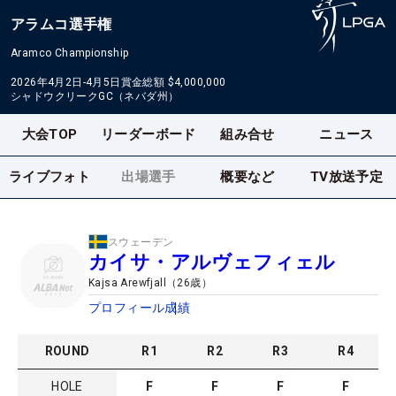
アラムコ選手権
Aramco Championship
2026年4月2日-4月5日
賞金総額
$4,000,000
シャドウクリークGC（ネバダ州）
大会TOP
リーダーボード
組み合せ
ニュース
ライブフォト
出場選手
概要など
TV放送予定
スウェーデン
カイサ・アルヴェフィェル
Kajsa Arewfjall
（
26
歳）
プロフィール
成績
ROUND
R
1
R
2
R
3
R
4
HOLE
F
F
F
F