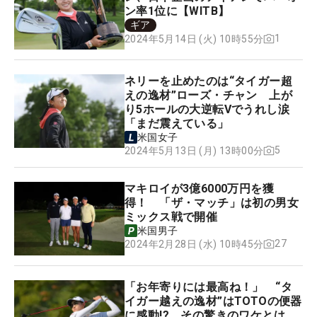
ン率1位に【WITB】
ギア
1
2024年5月14日 (火) 10時55分
ネリーを止めたのは“タイガー超
えの逸材”ローズ・チャン 上が
り5ホールの大逆転Vでうれし涙
「まだ震えている」
米国女子
5
2024年5月13日 (月) 13時00分
マキロイが3億6000万円を獲
得！ 「ザ・マッチ」は初の男女
ミックス戦で開催
米国男子
27
2024年2月28日 (水) 10時45分
「お年寄りには最高ね！」 “タ
イガー越えの逸材”はTOTOの便器
に感動!? その驚きのワケとは…