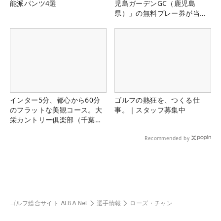
能派パンツ4選
児島ガーデンGC（鹿児島
県）」の無料プレー券が当た
る！！
インター5分、都心から60分
ゴルフの熱狂を、つくる仕
のフラットな美観コース。大
事。｜スタッフ募集中
栄カントリー俱楽部（千葉
県）
Recommended by
ゴルフ総合サイト ALBA Net
選手情報
ローズ・チャン