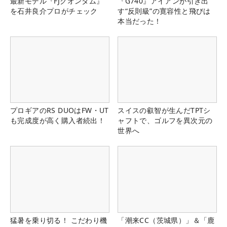
最新モデル『FJクオンタム』
『G740』アイアンが引き出
を石井良介プロがチェック
す“反則級”の寛容性と飛びは
本当だった！
プロギアのRS DUOはFW・UT
スイスの叡智が生んだTPTシ
も完成度が高く購入者続出！
ャフトで、ゴルフを異次元の
世界へ
猛暑を乗り切る！ こだわり機
「潮来CC（茨城県）」＆「鹿