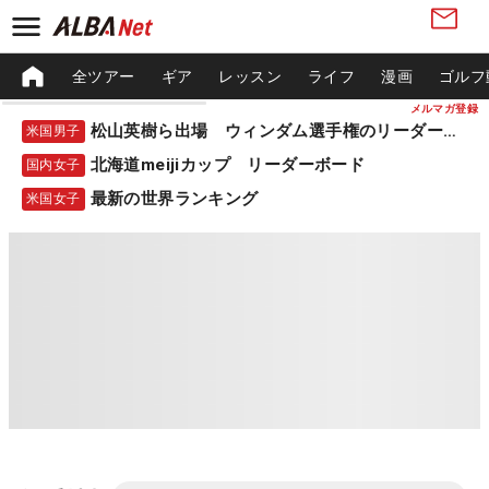
全ツアー
ギア
レッスン
ライフ
漫画
ゴルフ
メルマガ登録
松山英樹ら出場 ウィンダム選手権のリーダーボード
米国男子
北海道meijiカップ リーダーボード
国内女子
最新の世界ランキング
米国女子