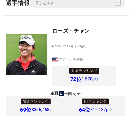
選手情報
ローズ・チャン
Rose Zhang
（23歳）
アメリカ合衆国
世界ランキング
72
位
1.570pt
主戦
米国女子
賞金ランキング
PTランキング
69
位
64
位
$356,468
316.137pt