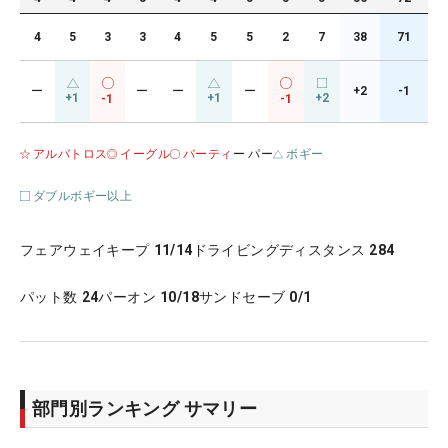
4
5
3
3
4
5
5
2
7
38
71
ー
ー
ー
ー
+2
-1
+1
+1
+2
-1
-1
アルバトロス
イーグル
バーティ
ー パー
ボギー
ダブルボギー以上
フェアウェイキープ
11/14
ドライビングディスタンス
284
パット数
24
パーオン
10/18
サンドセーブ
0/1
部門別ランキング サマリー