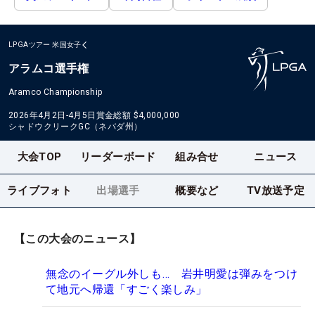
LPGAツアー
米国女子
アラムコ選手権
Aramco Championship
2026年4月2日-4月5日
賞金総額
$4,000,000
シャドウクリークGC（ネバダ州）
大会TOP
リーダーボード
組み合せ
ニュース
ライブフォト
出場選手
概要など
TV放送予定
【この大会のニュース】
無念のイーグル外しも… 岩井明愛は弾みをつけ
て地元へ帰還「すごく楽しみ」