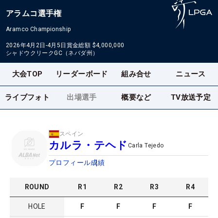
アラムコ選手権
Aramco Championship
2026年4月2日-4月5日
賞金総額
$4,000,000
シャドウクリークGC（ネバダ州）
大会TOP
リーダーボード
組み合せ
ニュース
ライブフォト
出場選手
概要など
TV放送予定
スペイン
カルラ・テヘド
Carla Tejedo
プロフィール
成績
ROUND
R
1
R
2
R
3
R
4
HOLE
F
F
F
F