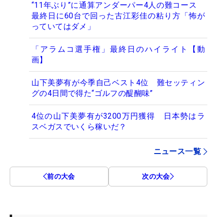
“11年ぶり”に通算アンダーパー4人の難コース
最終日に60台で回った古江彩佳の粘り方「怖が
っていてはダメ」
「アラムコ選手権」最終日のハイライト【動
画】
山下美夢有が今季自己ベスト4位 難セッティン
グの4日間で得た“ゴルフの醍醐味”
4位の山下美夢有が3200万円獲得 日本勢はラ
スベガスでいくら稼いだ？
ニュース一覧
前の大会
次の大会