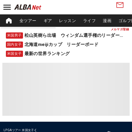
全ツアー
ギア
レッスン
ライフ
漫画
ゴルフ
メルマガ登録
松山英樹ら出場 ウィンダム選手権のリーダーボード
米国男子
北海道meijiカップ リーダーボード
国内女子
最新の世界ランキング
米国女子
LPGAツアー
米国女子