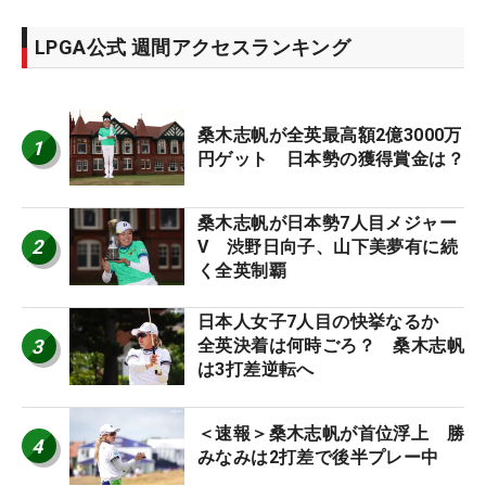
LPGA公式 週間アクセスランキング
桑木志帆が全英最高額2億3000万
1
円ゲット 日本勢の獲得賞金は？
桑木志帆が日本勢7人目メジャー
2
V 渋野日向子、山下美夢有に続
く全英制覇
日本人女子7人目の快挙なるか
3
全英決着は何時ごろ？ 桑木志帆
は3打差逆転へ
＜速報＞桑木志帆が首位浮上 勝
4
みなみは2打差で後半プレー中