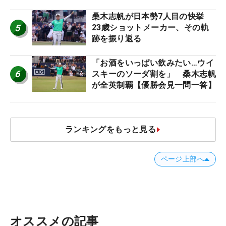
桑木志帆が日本勢7人目の快挙
5
23歳ショットメーカー、その軌
跡を振り返る
「お酒をいっぱい飲みたい…ウイ
6
スキーのソーダ割を」 桑木志帆
が全英制覇【優勝会見一問一答】
ランキングをもっと見る
ページ上部へ
オススメの記事