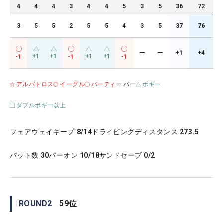
4
4
4
3
4
4
5
3
5
36
72
3
5
5
2
5
5
4
3
5
37
76
ー
ー
+1
+4
+1
+1
+1
+1
-1
-1
-1
アルバトロス
イーグル
バーティ
ー パー
ボギー
ダブルボギー以上
フェアウェイキープ
8/14
ドライビングディスタンス
273.5
パット数
30
パーオン
10/18
サンドセーブ
0/2
ROUND
2
59
位