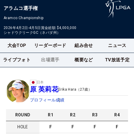
アラムコ選手権
Aramco Championship
2026年4月2日-4月5日
賞金総額
$4,000,000
シャドウクリークGC（ネバダ州）
大会TOP
リーダーボード
組み合せ
ニュース
ライブフォト
出場選手
概要など
TV放送予定
日本
原 英莉花
Erika Hara
（
27
歳）
プロフィール
成績
ROUND
R
1
R
2
R
3
R
4
HOLE
F
F
F
F