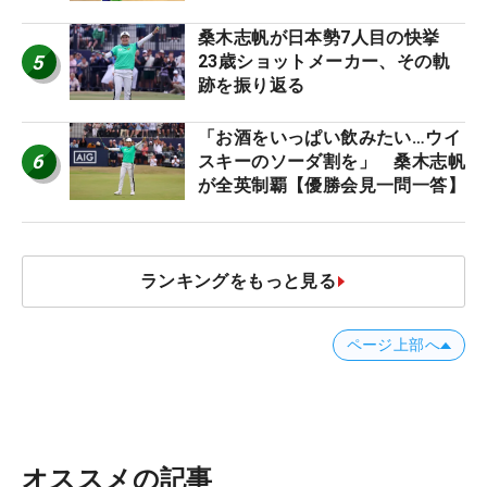
桑木志帆が日本勢7人目の快挙
5
23歳ショットメーカー、その軌
跡を振り返る
「お酒をいっぱい飲みたい…ウイ
6
スキーのソーダ割を」 桑木志帆
が全英制覇【優勝会見一問一答】
ランキングをもっと見る
ページ上部へ
オススメの記事