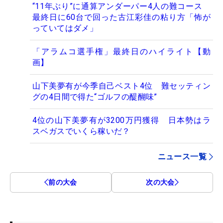
“11年ぶり”に通算アンダーパー4人の難コース
最終日に60台で回った古江彩佳の粘り方「怖が
っていてはダメ」
「アラムコ選手権」最終日のハイライト【動
画】
山下美夢有が今季自己ベスト4位 難セッティン
グの4日間で得た“ゴルフの醍醐味”
4位の山下美夢有が3200万円獲得 日本勢はラ
スベガスでいくら稼いだ？
ニュース一覧
前の大会
次の大会