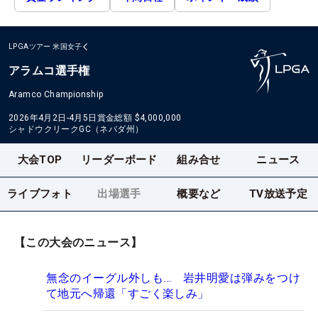
LPGAツアー
米国女子
アラムコ選手権
Aramco Championship
2026年4月2日-4月5日
賞金総額
$4,000,000
シャドウクリークGC（ネバダ州）
大会TOP
リーダーボード
組み合せ
ニュース
ライブフォト
出場選手
概要など
TV放送予定
【この大会のニュース】
無念のイーグル外しも… 岩井明愛は弾みをつけ
て地元へ帰還「すごく楽しみ」