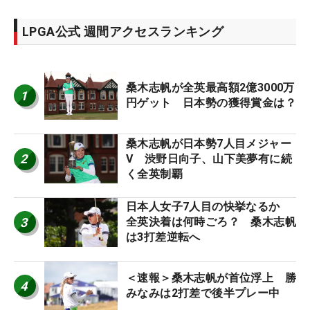
LPGA公式 週間アクセスランキング
桑木志帆が全英最高額2億3000万
1
円ゲット 日本勢の獲得賞金は？
桑木志帆が日本勢7人目メジャー
2
V 渋野日向子、山下美夢有に続
く全英制覇
日本人女子7人目の快挙なるか
3
全英決着は何時ごろ？ 桑木志帆
は3打差逆転へ
＜速報＞桑木志帆が首位浮上 勝
4
みなみは2打差で後半プレー中