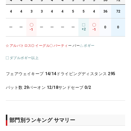
4
4
4
3
4
4
5
3
5
36
72
4
4
3
3
4
4
5
5
4
36
72
ー
ー
ー
ー
ー
ー
0
0
+2
-1
-1
アルバトロス
イーグル
バーティ
ー パー
ボギー
ダブルボギー以上
フェアウェイキープ
14/14
ドライビングディスタンス
295
パット数
29
パーオン
12/18
サンドセーブ
0/2
部門別ランキング サマリー