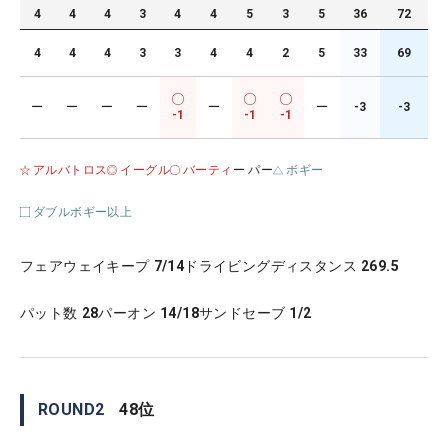
4
4
4
3
4
4
5
3
5
36
72
4
4
4
3
3
4
4
2
5
33
69
ー
ー
ー
ー
ー
ー
-3
-3
-1
-1
-1
アルバトロス
イーグル
バーティ
ー パー
ボギー
ダブルボギー以上
フェアウェイキープ
7/14
ドライビングディスタンス
269.5
パット数
28
パーオン
14/18
サンドセーブ
1/2
ROUND
2
48
位