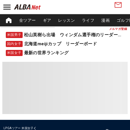
全ツアー
ギア
レッスン
ライフ
漫画
ゴルフ
メルマガ登録
松山英樹ら出場 ウィンダム選手権のリーダーボード
米国男子
北海道meijiカップ リーダーボード
国内女子
最新の世界ランキング
米国女子
LPGAツアー
米国女子