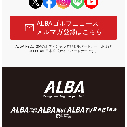
ALBAゴルフニュース
メルマガ登録はこちら
ALBA NetはR&Aのオフィシャルデジタルパートナー、および
USLPGAの日本公式サイトパートナーです。