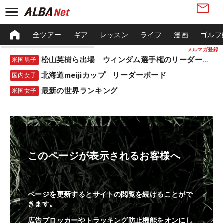
全ツアー
ギア
レッスン
ライフ
漫画
ゴルフ
メルマガ登録
松山英樹ら出場 ウィンダム選手権のリーダーボード
米国男子
北海道meijiカップ リーダーボード
国内女子
最新の世界ランキング
米国女子
このページが表示されるお客様へ
ページを更新するとサイトの閲覧を続けることがで
きます。
広告ブロッカーやトラッキング防止機能をオンにし