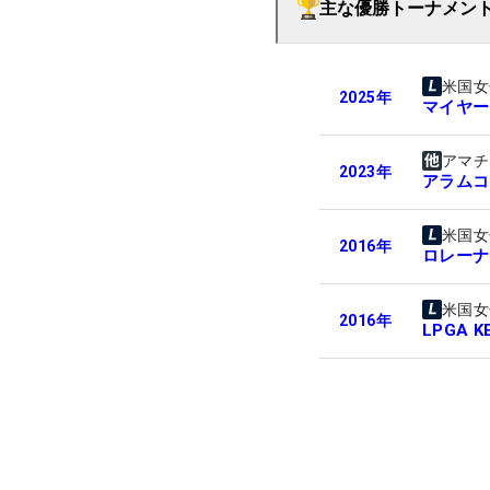
主な優勝トーナメン
米国女
2025
年
マイヤー
アマチ
2023
年
アラムコ
米国女
2016
年
ロレーナ
米国女
2016
年
LPGA