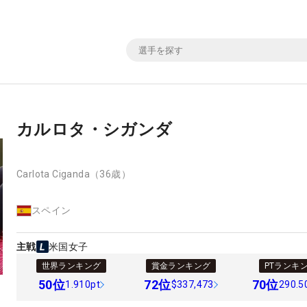
カルロタ・シガンダ
Carlota Ciganda
（36歳）
スペイン
主戦
米国女子
世界ランキング
賞金ランキング
PTランキ
50
位
72
位
70
位
1.910pt
$337,473
290.5