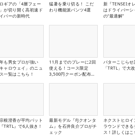
ロギアの「4層フェー
猛暑を乗り切る！ こだ
新『TENSEIオ
」が切り開く高初速ド
わり機能派パンツ4選
はドライバーシ
イバーの新時代
の“最適解”
年も男女プロが強い
11月までのプレーに2回
パターこじらせ
キャロウェイ」のニュ
使える！コース限定
「TRTL」で大
ス一覧はこちら！
3,500円クーポン配布
中！
宗根澄香が平均パット
最新モデル『FJクオンタ
ネクストヒロイ
『TRTL』で6人抜き！
ム』を石井良介プロがチ
ラウンドできる
ェック
ス！詳しくはこ