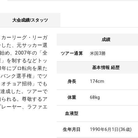
大会成績/スタッツ
ッカーリーグ・リーガ
成績
ーした、元サッカー選
始め、2007年の「全
ツアー通算
米国3勝
権」を制するなどトッ
基本情報 経歴
1年にプロ転向を果た
ハナバンク選手権」でツ
身長
174cm
・オチョア招待」でも
を達成した。ツアーで
体重
68kg
知られる。尊敬するア
プレーヤー、ラファエ
血液型
生年月日
1990年6月1日
(36歳)