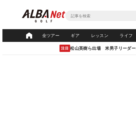
全ツアー
ギア
レッスン
ライフ
松山英樹ら出場 米男子リーダー
注目