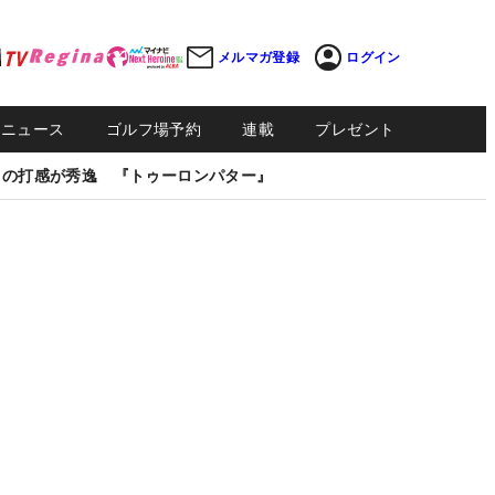
メルマガ登録
ログイン
Sニュース
ゴルフ場予約
連載
プレゼント
しの打感が秀逸 『トゥーロンパター』