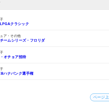
ト
子
LPGAクラシック
ュア・その他
チームシリーズ・フロリダ
子
・オチョア招待
子
 KEBハナバンク選手権
ページ