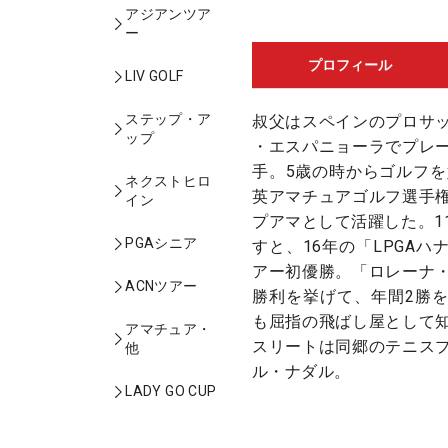
アジアンツア
ー
プロフィール
LIV GOLF
ステップ・ア
叔父はスペインのプロサ
ップ
・エスパニョーラでプレ
手。5歳の時からゴルフを
ネクストヒロ
英アマチュアゴルフ選手
イン
プアマとして活躍した。1
PGAシニア
すと、16年の「LPGA
アー初優勝。「ロレーナ
ACNツアー
勝利を挙げて、年間2勝
も屈指の飛ばし屋として
アマチュア・
スリートは同郷のテニス
他
ル・ナダル。
LADY GO CUP