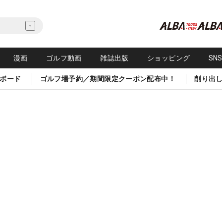
漫画
ゴルフ動画
雑誌出版
ショッピング
SN
ボード
ゴルフ場予約／期間限定クーポン配布中！
削り出