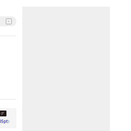
ング
05pt