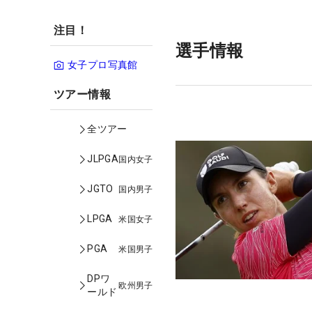
注目！
選手情報
女子プロ写真館
ツアー情報
全ツアー
JLPGA
国内女子
JGTO
国内男子
LPGA
米国女子
PGA
米国男子
DPワ
欧州男子
ールド