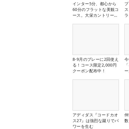
インター5分、都心から
プ
60分のフラットな美観コ
ス
ース。大栄カントリー俱
ラ
楽部（千葉県）
8-9月のプレーに2回使え
今
る！コース限定2,000円
「
クーポン配布中！
ー
アディダス『コードカオ
仲
ス27』は強烈な蹴りでパ
数
ワーを生む