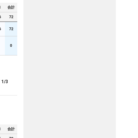
N
合計
6
72
6
72
0
ブ
1/3
N
合計