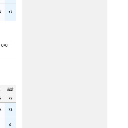
5
+7
ブ
0/0
N
合計
6
72
6
72
0