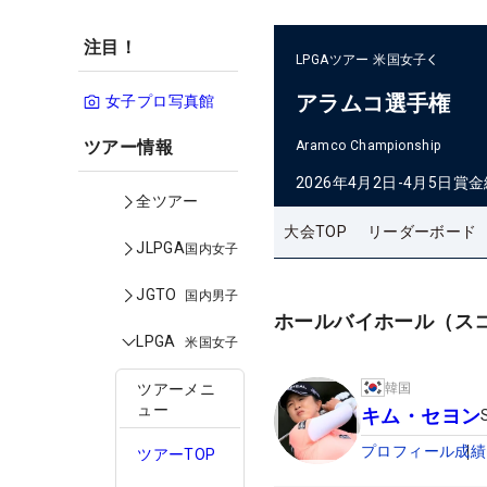
注目！
LPGAツアー
米国女子
アラムコ選手権
女子プロ写真館
ツアー情報
Aramco Championship
2026年4月2日-4月5日
賞金
全ツアー
大会TOP
リーダーボード
JLPGA
国内女子
JGTO
国内男子
ホールバイホール（ス
LPGA
米国女子
韓国
ツアーメニ
ュー
キム・セヨン
プロフィール
成績
ツアーTOP