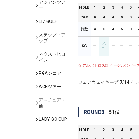
アジアンツア
HOLE
1
2
3
4
5
ー
PAR
4
4
4
5
3
LIV GOLF
打数
4
5
4
5
3
ステップ・ア
ップ
SC
ー
ー
ー
ー
+1
ネクストヒロ
イン
アルバトロス
イーグル
バー
PGAシニア
フェアウェイキープ
7/14
ドラ
ACNツアー
アマチュア・
他
ROUND
3
51
位
LADY GO CUP
HOLE
1
2
3
4
5