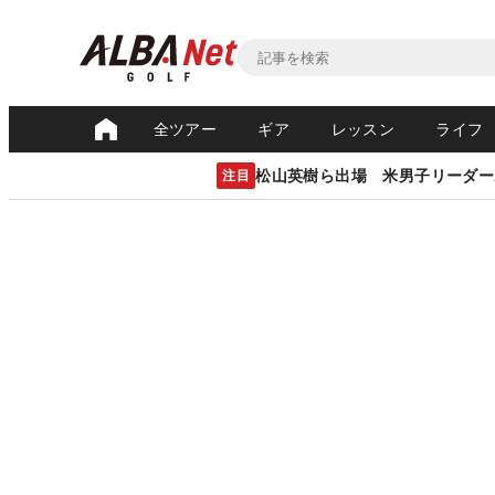
全ツアー
ギア
レッスン
ライフ
松山英樹ら出場 米男子リーダー
注目