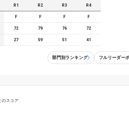
R
1
R
2
R
3
R
4
F
F
F
F
72
79
76
72
27
59
51
41
部門別ランキング
フルリーダー
とのスコア