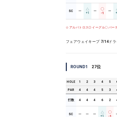
SC
ー
ー
ー
+1
-1
アルバトロス
イーグル
バー
フェアウェイキープ
7/14
ドラ
ROUND
1
27
位
HOLE
1
2
3
4
5
PAR
4
4
4
5
3
打数
4
4
4
6
2
SC
ー
ー
ー
+1
-1