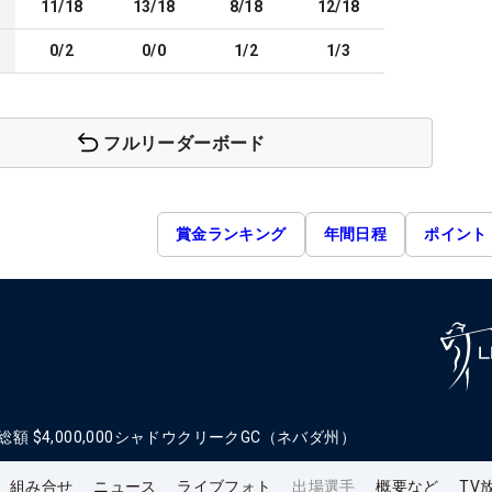
11/18
13/18
8/18
12/18
0/2
0/0
1/2
1/3
フルリーダーボード
賞金ランキング
年間日程
ポイント
総額
$4,000,000
シャドウクリークGC（ネバダ州）
組み合せ
ニュース
ライブフォト
出場選手
概要など
TV