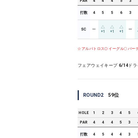
PAR
4
4
4
5
3
打数
4
5
5
6
3
SC
ー
ー
+1
+1
+1
アルバトロス
イーグル
バー
フェアウェイキープ
6/14
ドラ
ROUND
2
59
位
HOLE
1
2
3
4
5
PAR
4
4
4
5
3
打数
4
5
4
4
3