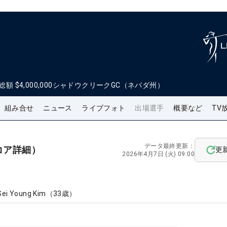
総額
$4,000,000
シャドウクリークGC（ネバダ州）
組み合せ
ニュース
ライブフォト
出場選手
概要など
TV
データ最終更新：
コア詳細）
更
2026年4月7日 (火) 09:00
Sei Young Kim
（
33
歳）