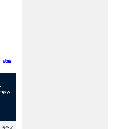
・成績
放送予定