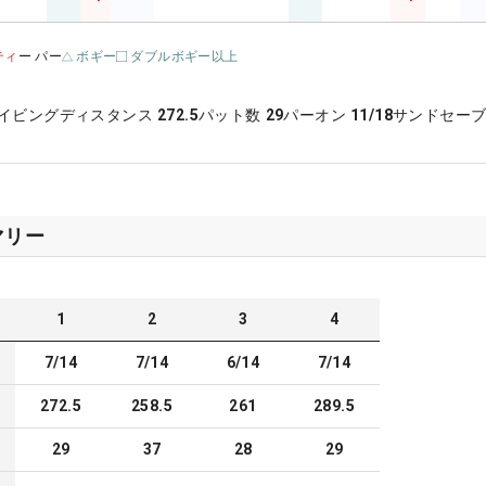
ティ
ー パー
ボギー
ダブルボギー以上
イビングディスタンス
272.5
パット数
29
パーオン
11/18
サンドセー
マリー
1
2
3
4
7/14
7/14
6/14
7/14
272.5
258.5
261
289.5
29
37
28
29