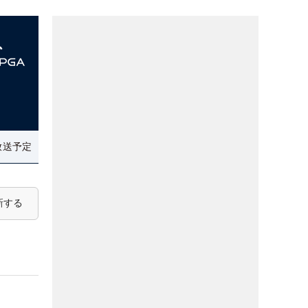
放送予定
新する