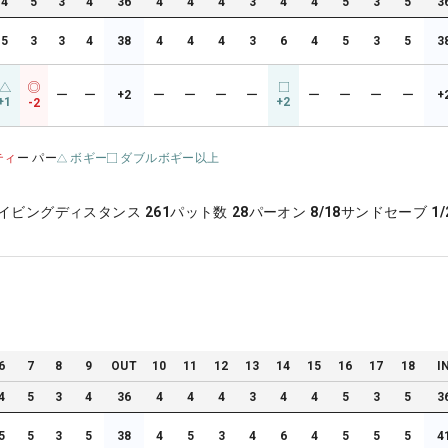
4
5
3
4
36
4
4
4
3
4
4
5
3
5
3
5
3
3
4
38
4
4
4
3
6
4
5
3
5
3
ー
ー
+2
ー
ー
ー
ー
ー
ー
ー
ー
+
+1
+2
-2
ティ
ー パー
ボギー
ダブルボギー以上
イビングディスタンス
261
パット数
28
パーオン
8/18
サンドセーブ
1/
6
7
8
9
OUT
10
11
12
13
14
15
16
17
18
I
4
5
3
4
36
4
4
4
3
4
4
5
3
5
3
5
5
3
5
38
4
5
3
4
6
4
5
5
5
4