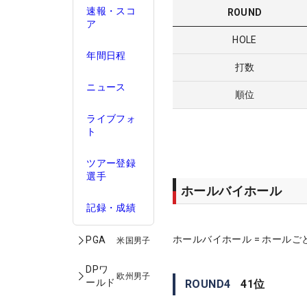
速報・スコ
ROUND
ア
HOLE
年間日程
打数
ニュース
順位
ライブフォ
ト
ツアー登録
選手
ホールバイホール
記録・成績
ホールバイホール = ホールご
PGA
米国男子
DPワ
欧州男子
ールド
ROUND
4
41
位