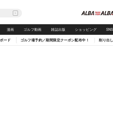
漫画
ゴルフ動画
雑誌出版
ショッピング
SN
ボード
ゴルフ場予約／期間限定クーポン配布中！
削り出