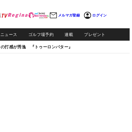
メルマガ登録
ログイン
Sニュース
ゴルフ場予約
連載
プレゼント
しの打感が秀逸 『トゥーロンパター』