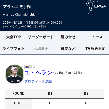
アラムコ選手権
Aramco Championship
2026年4月2日-4月5日
賞金総額
$4,000,000
シャドウクリークGC（ネバダ州）
大会TOP
リーダーボード
組み合せ
ニュース
ライブフォト
出場選手
概要など
TV放送予定
韓国
ユ・ヘラン
Hae-Ran Ryu
（
25
歳）
プロフィール
成績
ROUND
R
1
R
2
HOLE
F
F