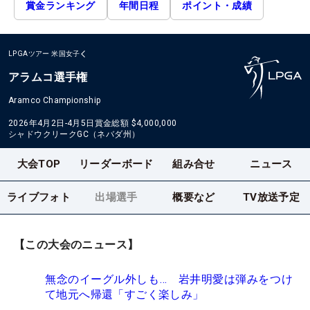
賞金ランキング
年間日程
ポイント・成績
LPGAツアー
米国女子
アラムコ選手権
Aramco Championship
2026年4月2日-4月5日
賞金総額
$4,000,000
シャドウクリークGC（ネバダ州）
大会TOP
リーダーボード
組み合せ
ニュース
ライブフォト
出場選手
概要など
TV放送予定
【この大会のニュース】
無念のイーグル外しも… 岩井明愛は弾みをつけ
て地元へ帰還「すごく楽しみ」