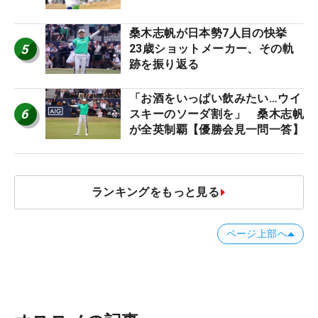
桑木志帆が日本勢7人目の快挙
5
23歳ショットメーカー、その軌
跡を振り返る
「お酒をいっぱい飲みたい…ウイ
6
スキーのソーダ割を」 桑木志帆
が全英制覇【優勝会見一問一答】
ランキングをもっと見る
ページ上部へ