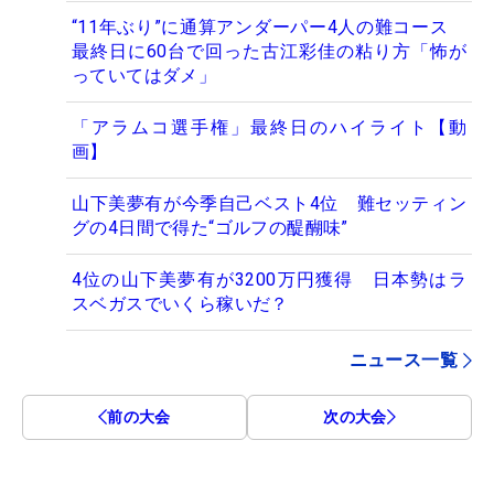
“11年ぶり”に通算アンダーパー4人の難コース
最終日に60台で回った古江彩佳の粘り方「怖が
っていてはダメ」
「アラムコ選手権」最終日のハイライト【動
画】
山下美夢有が今季自己ベスト4位 難セッティン
グの4日間で得た“ゴルフの醍醐味”
4位の山下美夢有が3200万円獲得 日本勢はラ
スベガスでいくら稼いだ？
ニュース一覧
前の大会
次の大会