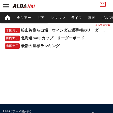
全ツアー
ギア
レッスン
ライフ
漫画
ゴルフ
メルマガ登録
松山英樹ら出場 ウィンダム選手権のリーダーボード
米国男子
北海道meijiカップ リーダーボード
国内女子
最新の世界ランキング
米国女子
LPGAツアー
米国女子