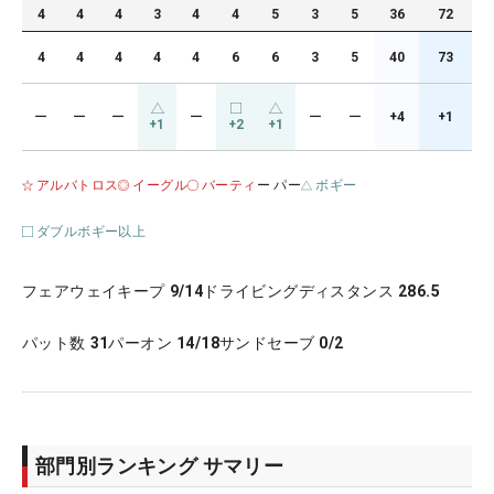
4
4
4
3
4
4
5
3
5
36
72
4
4
4
4
4
6
6
3
5
40
73
ー
ー
ー
ー
ー
ー
+4
+1
+1
+2
+1
アルバトロス
イーグル
バーティ
ー パー
ボギー
ダブルボギー以上
フェアウェイキープ
9/14
ドライビングディスタンス
286.5
パット数
31
パーオン
14/18
サンドセーブ
0/2
部門別ランキング サマリー