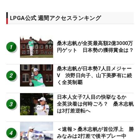
LPGA公式 週間アクセスランキング
桑木志帆が全英最高額2億3000万
1
円ゲット 日本勢の獲得賞金は？
桑木志帆が日本勢7人目メジャー
2
V 渋野日向子、山下美夢有に続
く全英制覇
日本人女子7人目の快挙なるか
3
全英決着は何時ごろ？ 桑木志帆
は3打差逆転へ
＜速報＞桑木志帆が首位浮上 勝
4
みなみは2打差で後半プレー中