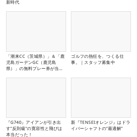
新時代
「潮来CC（茨城県）」＆「鹿
ゴルフの熱狂を、つくる仕
児島ガーデンGC（鹿児島
事。｜スタッフ募集中
県）」の無料プレー券が当た
る！！
『G740』アイアンが引き出
新『TENSEIオレンジ』はドラ
す“反則級”の寛容性と飛びは
イバーシャフトの“最適解”
本当だった！