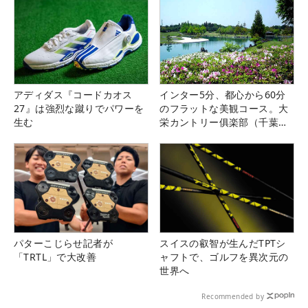
アディダス『コードカオス
インター5分、都心から60分
27』は強烈な蹴りでパワーを
のフラットな美観コース。大
生む
栄カントリー俱楽部（千葉
県）
パターこじらせ記者が
スイスの叡智が生んだTPTシ
「TRTL」で大改善
ャフトで、ゴルフを異次元の
世界へ
Recommended by