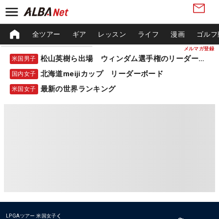
全ツアー
ギア
レッスン
ライフ
漫画
ゴルフ
メルマガ登録
松山英樹ら出場 ウィンダム選手権のリーダーボード
米国男子
北海道meijiカップ リーダーボード
国内女子
最新の世界ランキング
米国女子
LPGAツアー
米国女子