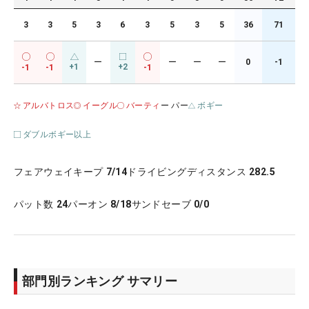
3
3
5
3
6
3
5
3
5
36
71
ー
ー
ー
ー
0
-1
+1
+2
-1
-1
-1
アルバトロス
イーグル
バーティ
ー パー
ボギー
ダブルボギー以上
フェアウェイキープ
7/14
ドライビングディスタンス
282.5
パット数
24
パーオン
8/18
サンドセーブ
0/0
部門別ランキング サマリー