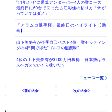
“11年ぶり”に通算アンダーパー4人の難コース
最終日に60台で回った古江彩佳の粘り方「怖が
っていてはダメ」
「アラムコ選手権」最終日のハイライト【動
画】
山下美夢有が今季自己ベスト4位 難セッティン
グの4日間で得た“ゴルフの醍醐味”
4位の山下美夢有が3200万円獲得 日本勢はラ
スベガスでいくら稼いだ？
ニュース一覧
前の大会
次の大会