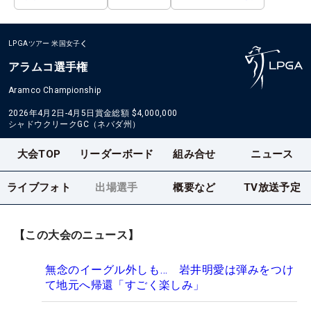
LPGAツアー
米国女子
アラムコ選手権
Aramco Championship
2026年4月2日-4月5日
賞金総額
$4,000,000
シャドウクリークGC（ネバダ州）
大会TOP
リーダーボード
組み合せ
ニュース
ライブフォト
出場選手
概要など
TV放送予定
【この大会のニュース】
無念のイーグル外しも… 岩井明愛は弾みをつけ
て地元へ帰還「すごく楽しみ」