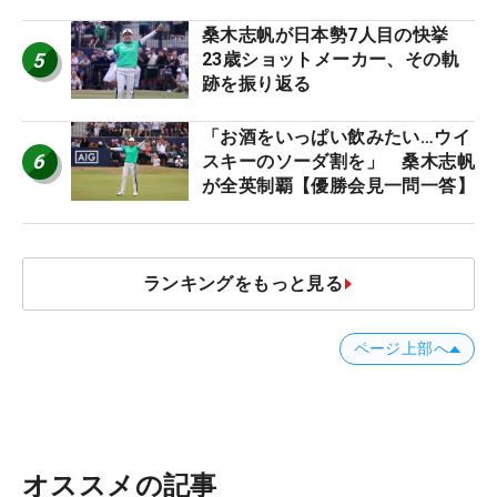
桑木志帆が日本勢7人目の快挙
5
23歳ショットメーカー、その軌
跡を振り返る
「お酒をいっぱい飲みたい…ウイ
6
スキーのソーダ割を」 桑木志帆
が全英制覇【優勝会見一問一答】
ランキングをもっと見る
ページ上部へ
オススメの記事