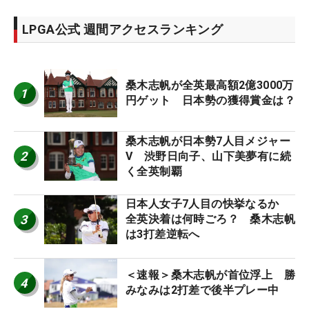
LPGA公式 週間アクセスランキング
桑木志帆が全英最高額2億3000万
1
円ゲット 日本勢の獲得賞金は？
桑木志帆が日本勢7人目メジャー
2
V 渋野日向子、山下美夢有に続
く全英制覇
日本人女子7人目の快挙なるか
3
全英決着は何時ごろ？ 桑木志帆
は3打差逆転へ
＜速報＞桑木志帆が首位浮上 勝
4
みなみは2打差で後半プレー中