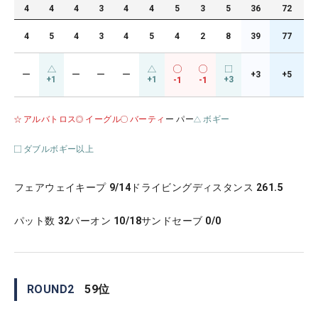
4
4
4
3
4
4
5
3
5
36
72
4
5
4
3
4
5
4
2
8
39
77
ー
ー
ー
ー
+3
+5
+1
+1
+3
-1
-1
アルバトロス
イーグル
バーティ
ー パー
ボギー
ダブルボギー以上
フェアウェイキープ
9/14
ドライビングディスタンス
261.5
パット数
32
パーオン
10/18
サンドセーブ
0/0
ROUND
2
59
位