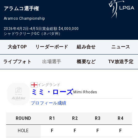
アラムコ選手権
Aramco Championship
2026年4月2日-4月5日
賞金総額
$4,000,000
シャドウクリークGC（ネバダ州）
大会TOP
リーダーボード
組み合せ
ニュース
ライブフォト
出場選手
概要など
TV放送予定
イングランド
ミミ・ローズ
Mimi Rhodes
プロフィール
成績
ROUND
R
1
R
2
R
3
R
4
HOLE
F
F
F
F