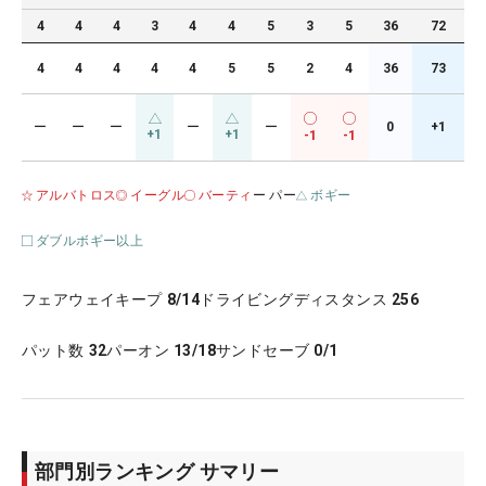
4
4
4
3
4
4
5
3
5
36
72
4
4
4
4
4
5
5
2
4
36
73
ー
ー
ー
ー
ー
0
+1
+1
+1
-1
-1
アルバトロス
イーグル
バーティ
ー パー
ボギー
ダブルボギー以上
フェアウェイキープ
8/14
ドライビングディスタンス
256
パット数
32
パーオン
13/18
サンドセーブ
0/1
部門別ランキング サマリー