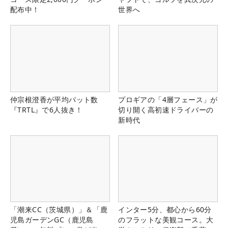
配布中！
世界へ
仲宗根澄香が平均パット数
プロギアの「4層フェース」が
『TRTL』で6人抜き！
切り開く高初速ドライバーの
新時代
「潮来CC（茨城県）」＆「鹿
インター5分、都心から60分
児島ガーデンGC（鹿児島
のフラットな美観コース。大