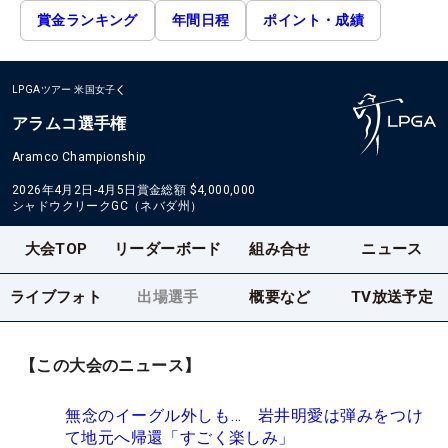
賞金ランキング
年間日程
ポイント・成績
LPGAツアー
米国女子
アラムコ選手権
Aramco Championship
2026年4月2日-4月5日
賞金総額
$4,000,000
シャドウクリークGC（ネバダ州）
大会TOP
リーダーボード
組み合せ
ニュース
ライブフォト
出場選手
概要など
TV放送予定
【この大会のニュース】
無念のイーグル外しも… 岩井明愛は弾みをつけ
て地元へ帰還「すごく楽しみ」