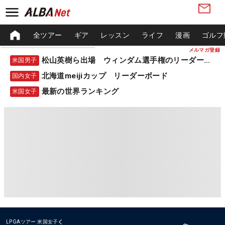
全ツアー
ギア
レッスン
ライフ
漫画
ゴルフ
メルマガ登録
松山英樹ら出場 ウィンダム選手権のリーダーボード
米国男子
北海道meijiカップ リーダーボード
国内女子
最新の世界ランキング
米国女子
LPGAツアー
米国女子