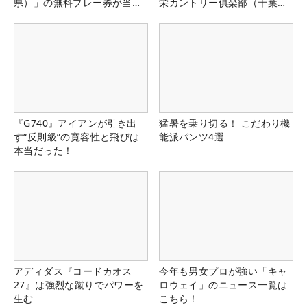
県）」の無料プレー券が当た
栄カントリー俱楽部（千葉
る！！
県）
『G740』アイアンが引き出
猛暑を乗り切る！ こだわり機
す“反則級”の寛容性と飛びは
能派パンツ4選
本当だった！
アディダス『コードカオス
今年も男女プロが強い「キャ
27』は強烈な蹴りでパワーを
ロウェイ」のニュース一覧は
生む
こちら！