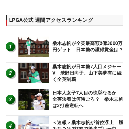
LPGA公式 週間アクセスランキング
桑木志帆が全英最高額2億3000万
1
円ゲット 日本勢の獲得賞金は？
桑木志帆が日本勢7人目メジャー
2
V 渋野日向子、山下美夢有に続
く全英制覇
日本人女子7人目の快挙なるか
3
全英決着は何時ごろ？ 桑木志帆
は3打差逆転へ
＜速報＞桑木志帆が首位浮上 勝
4
みなみは2打差で後半プレー中