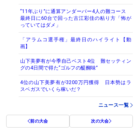
“11年ぶり”に通算アンダーパー4人の難コース
最終日に60台で回った古江彩佳の粘り方「怖が
っていてはダメ」
「アラムコ選手権」最終日のハイライト【動
画】
山下美夢有が今季自己ベスト4位 難セッティン
グの4日間で得た“ゴルフの醍醐味”
4位の山下美夢有が3200万円獲得 日本勢はラ
スベガスでいくら稼いだ？
ニュース一覧
前の大会
次の大会