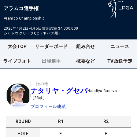
アラムコ選手権
Aramco Championship
2026年4月2日-4月5日
賞金総額
$4,000,000
シャドウクリークGC（ネバダ州）
大会TOP
リーダーボード
組み合せ
ニュース
ライブフォト
出場選手
概要など
TV放送予定
その他
ナタリヤ・グセバ
Nataliya Guseva
（
23
歳）
プロフィール
成績
ROUND
R
1
R
2
HOLE
F
F