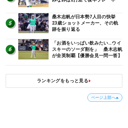
桑木志帆が日本勢7人目の快挙
5
23歳ショットメーカー、その軌
跡を振り返る
「お酒をいっぱい飲みたい…ウイ
6
スキーのソーダ割を」 桑木志帆
が全英制覇【優勝会見一問一答】
ランキングをもっと見る
ページ上部へ