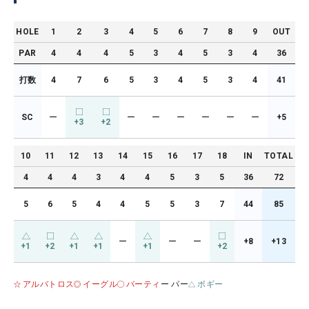
HOLE
1
2
3
4
5
6
7
8
9
OUT
PAR
4
4
4
5
3
4
5
3
4
36
打数
4
7
6
5
3
4
5
3
4
41
SC
ー
ー
ー
ー
ー
ー
ー
+5
+3
+2
10
11
12
13
14
15
16
17
18
IN
TOTAL
4
4
4
3
4
4
5
3
5
36
72
5
6
5
4
4
5
5
3
7
44
85
ー
ー
ー
+8
+13
+1
+2
+1
+1
+1
+2
アルバトロス
イーグル
バーティ
ー パー
ボギー