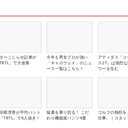
ターこじらせ記者が
今年も男女プロが強い
アディダス『コ
TRTL」で大改善
「キャロウェイ」のニュ
ス27』は強烈
ース一覧はこちら！
ワーを生む
宗根澄香が平均パット
猛暑を乗り切る！ こだ
ゴルフの熱狂を
『TRTL』で6人抜き！
わり機能派パンツ4選
仕事。｜スタッ