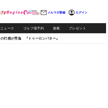
メルマガ登録
ログイン
Sニュース
ゴルフ場予約
連載
プレゼント
しの打感が秀逸 『トゥーロンパター』