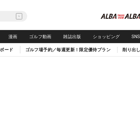
漫画
ゴルフ動画
雑誌出版
ショッピング
SN
ボード
ゴルフ場予約／毎週更新！限定優待プラン
削り出