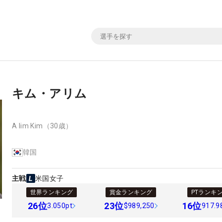
キム・アリム
A lim Kim
（30歳）
韓国
主戦
米国女子
世界ランキング
賞金ランキング
PTランキ
26
位
23
位
16
位
3.050pt
$989,250
917.9