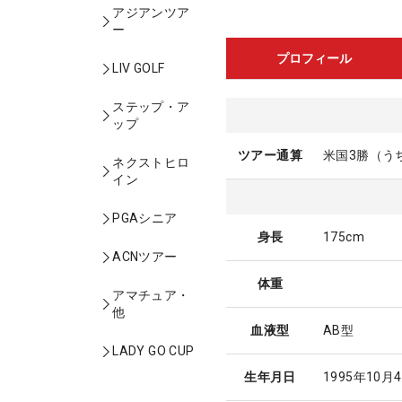
アジアンツア
ー
プロフィール
LIV GOLF
ステップ・ア
ップ
ツアー通算
米国3勝（う
ネクストヒロ
イン
PGAシニア
身長
175cm
ACNツアー
体重
アマチュア・
他
血液型
AB型
LADY GO CUP
生年月日
1995年10月