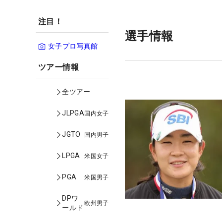
注目！
選手情報
女子プロ写真館
ツアー情報
全ツアー
JLPGA
国内女子
JGTO
国内男子
LPGA
米国女子
PGA
米国男子
DPワ
欧州男子
ールド