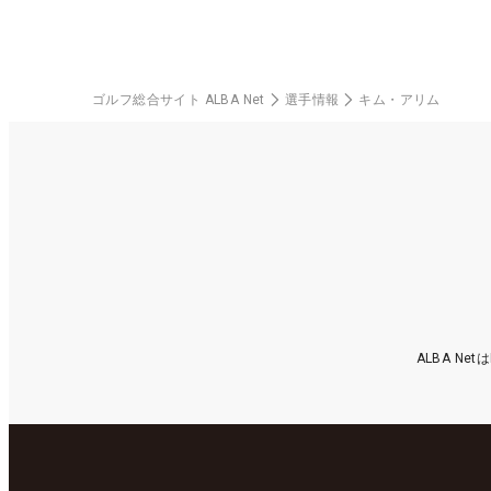
ゴルフ総合サイト ALBA Net
選手情報
キム・アリム
ALBA N