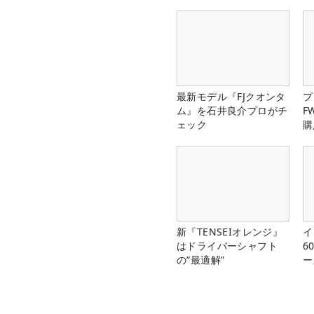
最新モデル『FJクオンタ
プ
ム』を石井良介プロがチ
F
ェック
購
新『TENSEIオレンジ』
イ
はドライバーシャフト
6
の“最適解”
ー
楽