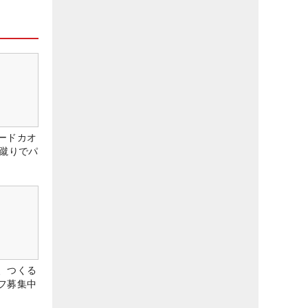
ードカオ
な蹴りでパ
、つくる
フ募集中