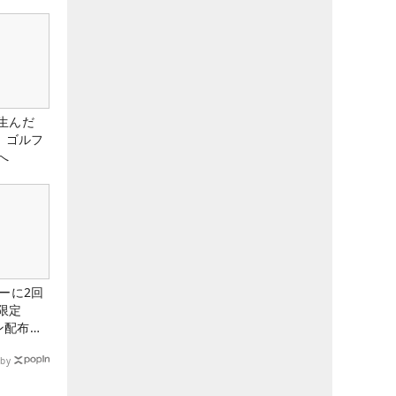
生んだ
、ゴルフ
へ
ーに2回
限定
ン配布
by