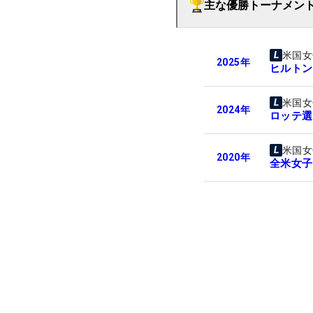
主な優勝トーナメン
米国女
2025
年
ヒルトン
米国女
2024
年
ロッテ選
米国女
2020
年
全米女子