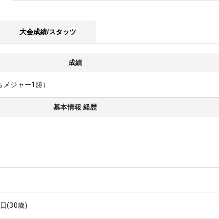
大会成績/スタッツ
成績
ちメジャー1勝）
基本情報 経歴
4日
(30歳)