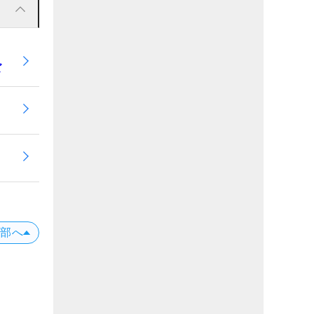
ズ
上部へ