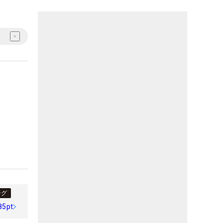
ング
85pt