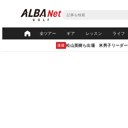
全ツアー
ギア
レッスン
ライフ
松山英樹ら出場 米男子リーダー
注目