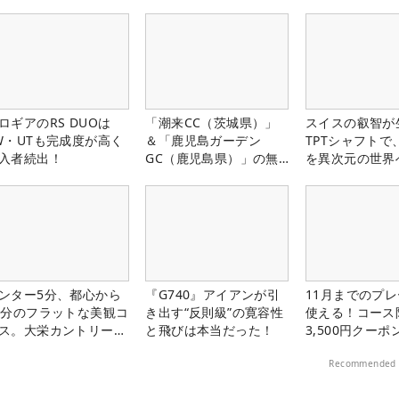
ロギアのRS DUOは
「潮来CC（茨城県）」
スイスの叡智が
W・UTも完成度が高く
＆「鹿児島ガーデン
TPTシャフトで
入者続出！
GC（鹿児島県）」の無
を異次元の世界
料プレー券が当たる！！
ンター5分、都心から
『G740』アイアンが引
11月までのプレ
0分のフラットな美観コ
き出す“反則級”の寛容性
使える！コース
ス。大栄カントリー俱
と飛びは本当だった！
3,500円クーポ
部（千葉県）
中！
Recommended 