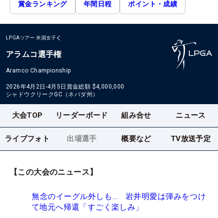
賞金ランキング
年間日程
ポイント・成績
LPGAツアー
米国女子
アラムコ選手権
Aramco Championship
2026年4月2日-4月5日
賞金総額
$4,000,000
シャドウクリークGC（ネバダ州）
大会TOP
リーダーボード
組み合せ
ニュース
ライブフォト
出場選手
概要など
TV放送予定
【この大会のニュース】
無念のイーグル外しも… 岩井明愛は弾みをつけ
て地元へ帰還「すごく楽しみ」