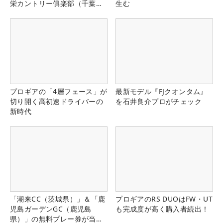
栄カントリー俱楽部（千葉
生む
県）
プロギアの「4層フェース」が
最新モデル『FJクオンタム』
切り開く高初速ドライバーの
を石井良介プロがチェック
新時代
「潮来CC（茨城県）」＆「鹿
プロギアのRS DUOはFW・UT
児島ガーデンGC（鹿児島
も完成度が高く購入者続出！
県）」の無料プレー券が当た