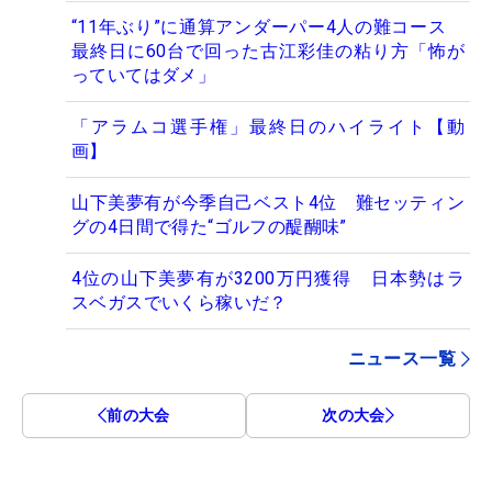
“11年ぶり”に通算アンダーパー4人の難コース
最終日に60台で回った古江彩佳の粘り方「怖が
っていてはダメ」
「アラムコ選手権」最終日のハイライト【動
画】
山下美夢有が今季自己ベスト4位 難セッティン
グの4日間で得た“ゴルフの醍醐味”
4位の山下美夢有が3200万円獲得 日本勢はラ
スベガスでいくら稼いだ？
ニュース一覧
前の大会
次の大会