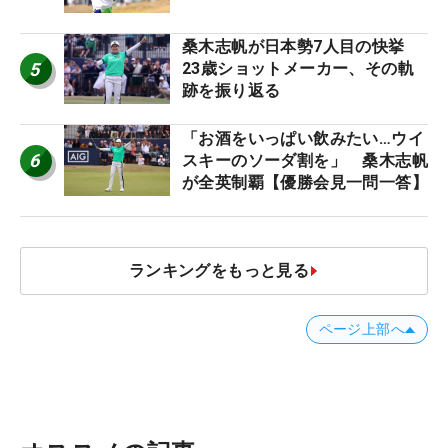
桑木志帆が日本勢7人目の快挙
5
23歳ショットメーカー、その軌
跡を振り返る
「お酒をいっぱい飲みたい…ウイ
6
スキーのソーダ割を」 桑木志帆
が全英制覇【優勝会見一問一答】
ランキングをもっと見る
ページ上部へ