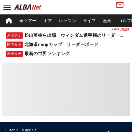
全ツアー
ギア
レッスン
ライフ
漫画
ゴルフ
メルマガ登録
松山英樹ら出場 ウィンダム選手権のリーダーボード
米国男子
北海道meijiカップ リーダーボード
国内女子
最新の世界ランキング
米国女子
LPGAツアー
米国女子