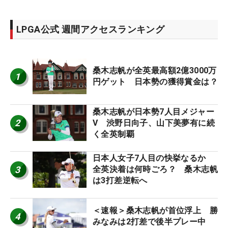
LPGA公式 週間アクセスランキング
桑木志帆が全英最高額2億3000万
1
円ゲット 日本勢の獲得賞金は？
桑木志帆が日本勢7人目メジャー
2
V 渋野日向子、山下美夢有に続
く全英制覇
日本人女子7人目の快挙なるか
3
全英決着は何時ごろ？ 桑木志帆
は3打差逆転へ
＜速報＞桑木志帆が首位浮上 勝
4
みなみは2打差で後半プレー中