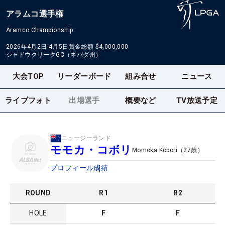
アラムコ選手権
Aramco Championship
2026年4月2日-4月5日
賞金総額
$4,000,000
シャドウクリークGC（ネバダ州）
大会TOP
リーダーボード
組み合せ
ニュース
ライブフォト
出場選手
概要など
TV放送予定
ニュージーランド
モモカ・コボリ
Momoka Kobori
（
27
歳）
プロフィール
成績
ROUND
R
1
R
2
HOLE
F
F