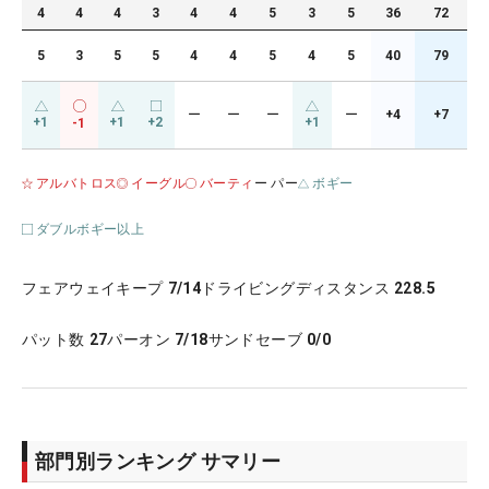
4
4
4
3
4
4
5
3
5
36
72
5
3
5
5
4
4
5
4
5
40
79
ー
ー
ー
ー
+4
+7
+1
+1
+2
+1
-1
アルバトロス
イーグル
バーティ
ー パー
ボギー
ダブルボギー以上
フェアウェイキープ
7/14
ドライビングディスタンス
228.5
パット数
27
パーオン
7/18
サンドセーブ
0/0
部門別ランキング サマリー