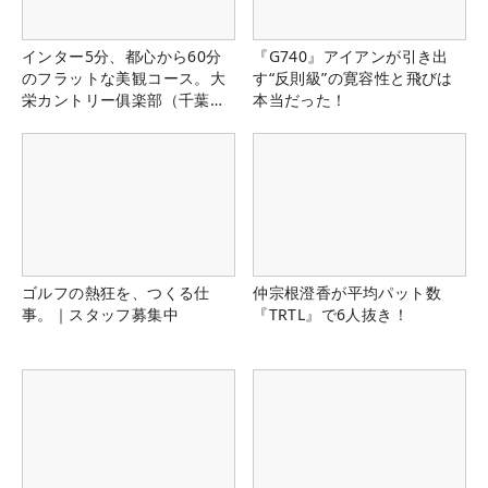
インター5分、都心から60分
『G740』アイアンが引き出
のフラットな美観コース。大
す“反則級”の寛容性と飛びは
栄カントリー俱楽部（千葉
本当だった！
県）
ゴルフの熱狂を、つくる仕
仲宗根澄香が平均パット数
事。｜スタッフ募集中
『TRTL』で6人抜き！