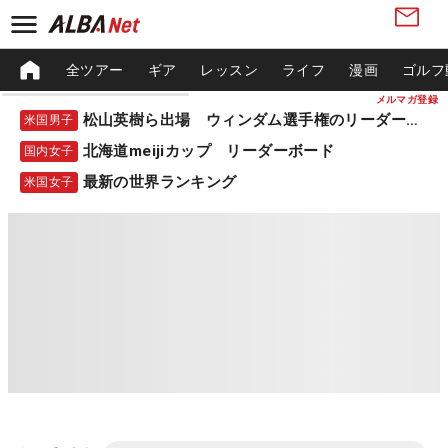
全ツアー
ギア
レッスン
ライフ
漫画
ゴルフ
メルマガ登録
松山英樹ら出場 ウィンダム選手権のリーダーボード
米国男子
北海道meijiカップ リーダーボード
国内女子
最新の世界ランキング
米国女子