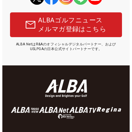
ALBAゴルフニュース
メルマガ登録はこちら
ALBA NetはR&Aのオフィシャルデジタルパートナー、および
USLPGAの日本公式サイトパートナーです。