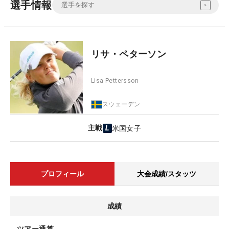
選手情報
リサ・ペターソン
Lisa Pettersson
スウェーデン
主戦
米国女子
プロフィール
大会成績/スタッツ
成績