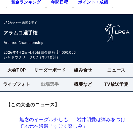
賞金ランキング
年間日程
ポイント・成績
LPGAツアー
米国女子
アラムコ選手権
Aramco Championship
2026年4月2日-4月5日
賞金総額
$4,000,000
シャドウクリークGC（ネバダ州）
大会TOP
リーダーボード
組み合せ
ニュース
ライブフォト
出場選手
概要など
TV放送予定
【この大会のニュース】
無念のイーグル外しも… 岩井明愛は弾みをつけ
て地元へ帰還「すごく楽しみ」