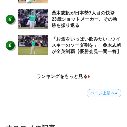
桑木志帆が日本勢7人目の快挙
5
23歳ショットメーカー、その軌
跡を振り返る
「お酒をいっぱい飲みたい…ウイ
6
スキーのソーダ割を」 桑木志帆
が全英制覇【優勝会見一問一答】
ランキングをもっと見る
ページ上部へ