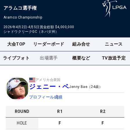
アラムコ選手権
Aramco Championship
2026年4月2日-4月5日
賞金総額
$4,000,000
シャドウクリークGC（ネバダ州）
大会TOP
リーダーボード
組み合せ
ニュース
ライブフォト
出場選手
概要など
TV放送予定
アメリカ合衆国
ジェニー・ベ
Jenny Bae
（
24
歳）
プロフィール
成績
ROUND
R
1
R
2
HOLE
F
F