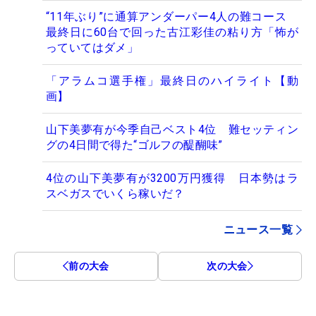
“11年ぶり”に通算アンダーパー4人の難コース
最終日に60台で回った古江彩佳の粘り方「怖が
っていてはダメ」
「アラムコ選手権」最終日のハイライト【動
画】
山下美夢有が今季自己ベスト4位 難セッティン
グの4日間で得た“ゴルフの醍醐味”
4位の山下美夢有が3200万円獲得 日本勢はラ
スベガスでいくら稼いだ？
ニュース一覧
前の大会
次の大会