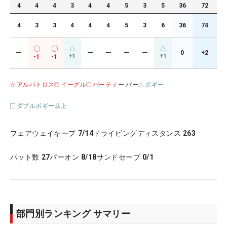
4
4
4
3
4
4
5
3
5
36
72
4
3
3
4
4
4
5
3
6
36
74
ー
ー
ー
ー
ー
0
+2
+1
+1
-1
-1
アルバトロス
イーグル
バーティ
ー パー
ボギー
ダブルボギー以上
フェアウェイキープ
7/14
ドライビングディスタンス
263
パット数
27
パーオン
8/18
サンドセーブ
0/1
部門別ランキング サマリー