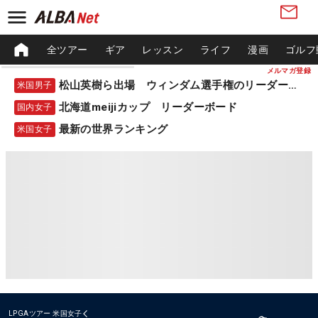
全ツアー
ギア
レッスン
ライフ
漫画
ゴルフ
メルマガ登録
松山英樹ら出場 ウィンダム選手権のリーダーボード
米国男子
北海道meijiカップ リーダーボード
国内女子
最新の世界ランキング
米国女子
LPGAツアー
米国女子