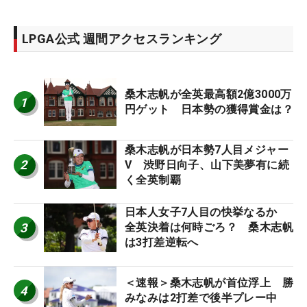
LPGA公式 週間アクセスランキング
桑木志帆が全英最高額2億3000万
1
円ゲット 日本勢の獲得賞金は？
桑木志帆が日本勢7人目メジャー
2
V 渋野日向子、山下美夢有に続
く全英制覇
日本人女子7人目の快挙なるか
3
全英決着は何時ごろ？ 桑木志帆
は3打差逆転へ
＜速報＞桑木志帆が首位浮上 勝
4
みなみは2打差で後半プレー中