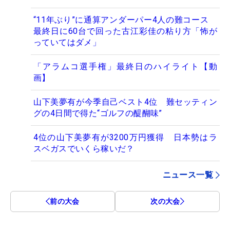
“11年ぶり”に通算アンダーパー4人の難コース
最終日に60台で回った古江彩佳の粘り方「怖が
っていてはダメ」
「アラムコ選手権」最終日のハイライト【動
画】
山下美夢有が今季自己ベスト4位 難セッティン
グの4日間で得た“ゴルフの醍醐味”
4位の山下美夢有が3200万円獲得 日本勢はラ
スベガスでいくら稼いだ？
ニュース一覧
前の大会
次の大会