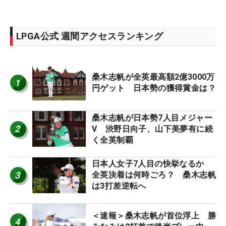
LPGA公式 週間アクセスランキング
桑木志帆が全英最高額2億3000万
1
円ゲット 日本勢の獲得賞金は？
桑木志帆が日本勢7人目メジャー
2
V 渋野日向子、山下美夢有に続
く全英制覇
日本人女子7人目の快挙なるか
3
全英決着は何時ごろ？ 桑木志帆
は3打差逆転へ
＜速報＞桑木志帆が首位浮上 勝
4