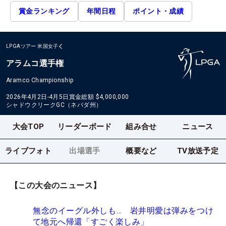
賞金ランキング
年間日程
ポイント・成績
LPGAツアー
米国女子
アラムコ選手権
Aramco Championship
2026年4月2日-4月5日
賞金総額
$4,000,000
シャドウクリークGC（ネバダ州）
大会TOP
リーダーボード
組み合せ
ニュース
ライブフォト
出場選手
概要など
TV放送予定
【この大会のニュース】
無念のイーグル外しも… 岩井明愛は弾みをつけ
て地元へ帰還「すごく楽しみ」