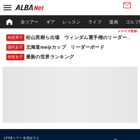
全ツアー
ギア
レッスン
ライフ
漫画
ゴルフ
メルマガ登録
松山英樹ら出場 ウィンダム選手権のリーダーボード
米国男子
北海道meijiカップ リーダーボード
国内女子
最新の世界ランキング
米国女子
LPGAツアー
米国女子