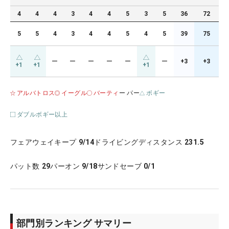
4
4
4
3
4
4
5
3
5
36
72
5
5
4
3
4
4
5
4
5
39
75
ー
ー
ー
ー
ー
ー
+3
+3
+1
+1
+1
アルバトロス
イーグル
バーティ
ー パー
ボギー
ダブルボギー以上
フェアウェイキープ
9/14
ドライビングディスタンス
231.5
パット数
29
パーオン
9/18
サンドセーブ
0/1
部門別ランキング サマリー