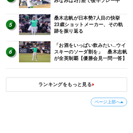
みなみは2打差で後半プレー中
桑木志帆が日本勢7人目の快挙
5
23歳ショットメーカー、その軌
跡を振り返る
「お酒をいっぱい飲みたい…ウイ
6
スキーのソーダ割を」 桑木志帆
が全英制覇【優勝会見一問一答】
ランキングをもっと見る
ページ上部へ