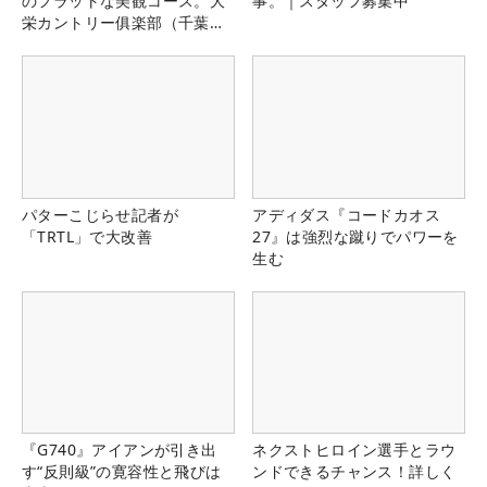
のフラットな美観コース。大
事。｜スタッフ募集中
栄カントリー俱楽部（千葉
県）
パターこじらせ記者が
アディダス『コードカオス
「TRTL」で大改善
27』は強烈な蹴りでパワーを
生む
『G740』アイアンが引き出
ネクストヒロイン選手とラウ
す“反則級”の寛容性と飛びは
ンドできるチャンス！詳しく