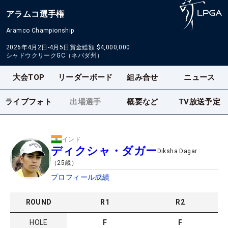
アラムコ選手権
Aramco Championship
2026年4月2日-4月5日
賞金総額
$4,000,000
シャドウクリークGC（ネバダ州）
大会TOP
リーダーボード
組み合せ
ニュース
ライブフォト
出場選手
概要など
TV放送予定
インド
ディクシャ・ダガー
Diksha Dagar
（
25
歳）
プロフィール
成績
ROUND
R
1
R
2
HOLE
F
F