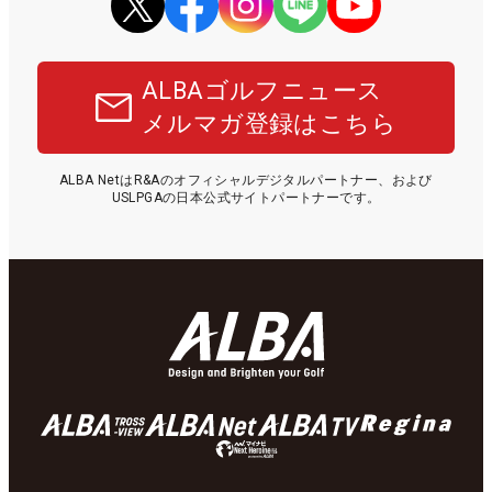
ALBAゴルフニュース
メルマガ登録はこちら
ALBA NetはR&Aのオフィシャルデジタルパートナー、および
USLPGAの日本公式サイトパートナーです。