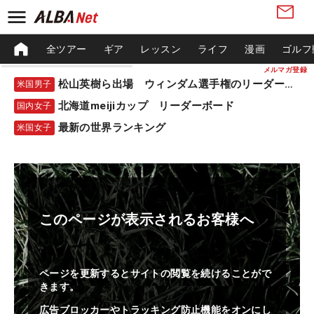
全ツアー
ギア
レッスン
ライフ
漫画
ゴルフ
メルマガ登録
松山英樹ら出場 ウィンダム選手権のリーダーボード
米国男子
北海道meijiカップ リーダーボード
国内女子
最新の世界ランキング
米国女子
このページが表示されるお客様へ
ページを更新するとサイトの閲覧を続けることがで
きます。
広告ブロッカーやトラッキング防止機能をオンにし