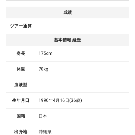
成績
ツアー通算
基本情報 経歴
身長
175cm
体重
70kg
血液型
生年月日
1990年4月16日
(36歳)
国籍
日本
出身地
沖縄県