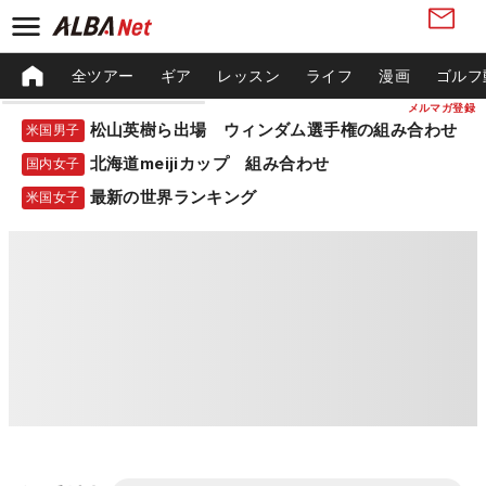
全ツアー
ギア
レッスン
ライフ
漫画
ゴルフ
メルマガ登録
松山英樹ら出場 ウィンダム選手権の組み合わせ
米国男子
北海道meijiカップ 組み合わせ
国内女子
最新の世界ランキング
米国女子