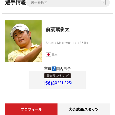
選手情報
前粟蔵俊太
Shunta Maeawakura
（36歳）
日本
主戦
国内男子
賞金ランキング
156
位
¥221,325
プロフィール
大会成績/スタッツ