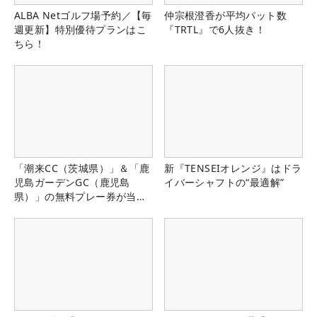
ALBA Netゴルフ場予約／【毎
仲宗根澄香が平均パット数
週更新】特別優待プランはこ
『TRTL』で6人抜き！
ちら！
「潮来CC（茨城県）」＆「鹿
新『TENSEIオレンジ』はドラ
児島ガーデンGC（鹿児島
イバーシャフトの“最適解”
県）」の無料プレー券が当た
る！！