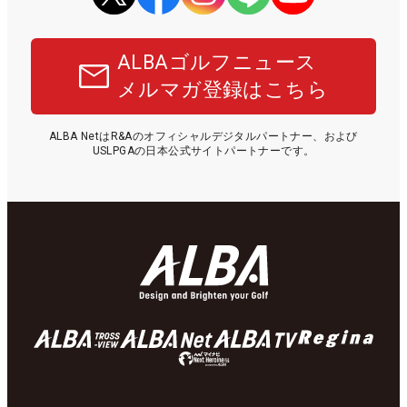
ALBAゴルフニュース
メルマガ登録はこちら
ALBA NetはR&Aのオフィシャルデジタルパートナー、および
USLPGAの日本公式サイトパートナーです。