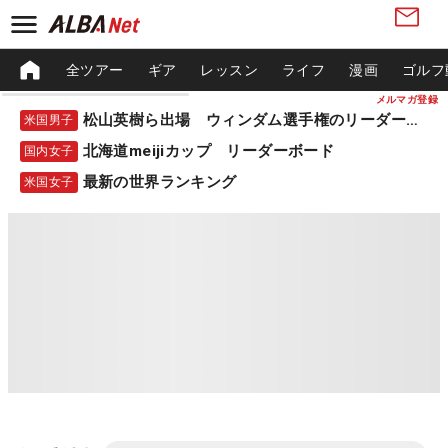
全ツアー
ギア
レッスン
ライフ
漫画
ゴルフ
メルマガ登録
松山英樹ら出場 ウィンダム選手権のリーダーボード
米国男子
北海道meijiカップ リーダーボード
国内女子
最新の世界ランキング
米国女子