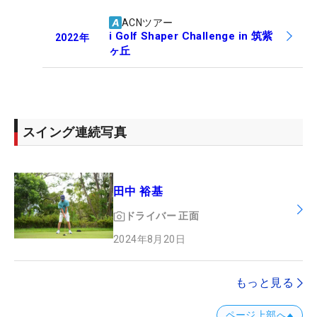
ACNツアー
i Golf Shaper Challenge in 筑紫
2022
年
ヶ丘
スイング連続写真
田中 裕基
ドライバー
正面
2024年8月20日
もっと見る
ページ上部へ