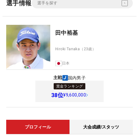
選手情報
田中裕基
Hiroki Tanaka
（23歳）
日本
主戦
国内男子
賞金ランキング
38
位
¥9,600,000
プロフィール
大会成績/スタッツ