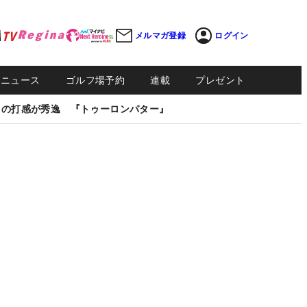
メルマガ登録
ログイン
Sニュース
ゴルフ場予約
連載
プレゼント
しの打感が秀逸 『トゥーロンパター』