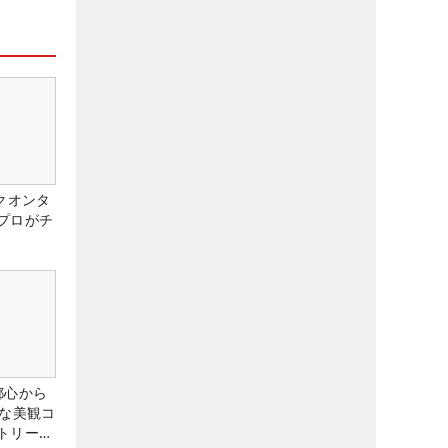
クオンタ
プロがチ
都心から
トな美観コ
トリー俱