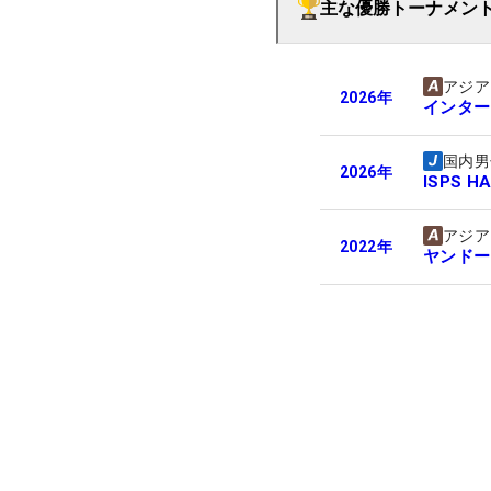
主な優勝トーナメン
アジア
2026
年
インター
国内男
2026
年
ISPS HA
アジア
2022
年
ヤンドー