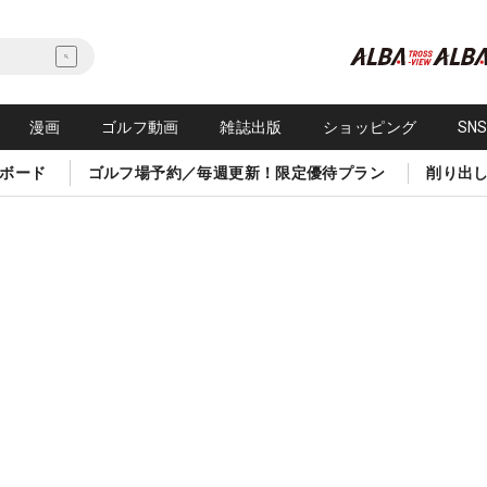
漫画
ゴルフ動画
雑誌出版
ショッピング
SN
ボード
ゴルフ場予約／毎週更新！限定優待プラン
削り出