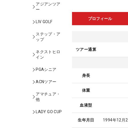
アジアンツア
ー
プロフィール
LIV GOLF
ステップ・ア
ップ
ツアー通算
ネクストヒロ
イン
PGAシニア
身長
ACNツアー
体重
アマチュア・
他
血液型
LADY GO CUP
生年月日
1994年12月