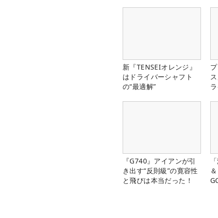
新『TENSEIオレンジ』
プ
はドライバーシャフト
ス
の“最適解”
ラ
『G740』アイアンが引
「
き出す“反則級”の寛容性
＆
と飛びは本当だった！
G
料