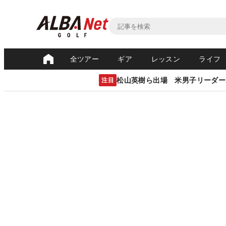
全ツアー
ギア
レッスン
ライフ
松山英樹ら出場 米男子リーダー
注目