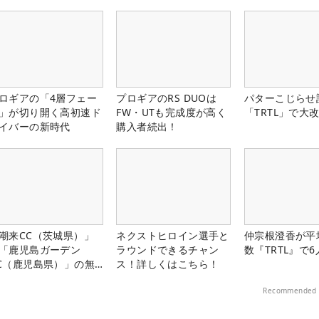
楽部（千葉県）
ロギアの「4層フェー
プロギアのRS DUOは
パターこじらせ
」が切り開く高初速ド
FW・UTも完成度が高く
「TRTL」で大
イバーの新時代
購入者続出！
潮来CC（茨城県）」
ネクストヒロイン選手と
仲宗根澄香が平
「鹿児島ガーデン
ラウンドできるチャン
数『TRTL』で
C（鹿児島県）」の無
ス！詳しくはこちら！
プレー券が当たる！！
Recommended 