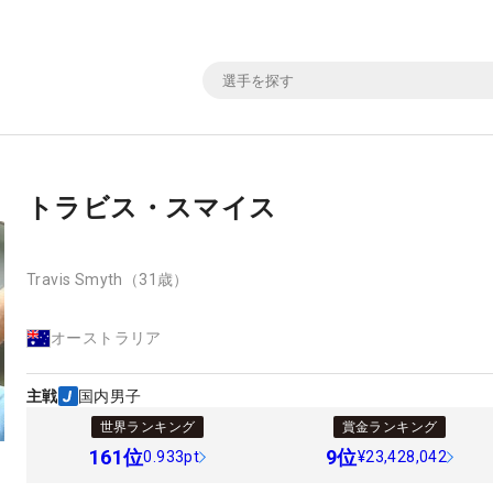
トラビス・スマイス
Travis Smyth
（31歳）
オーストラリア
主戦
国内男子
世界ランキング
賞金ランキング
161
位
9
位
0.933pt
¥23,428,042