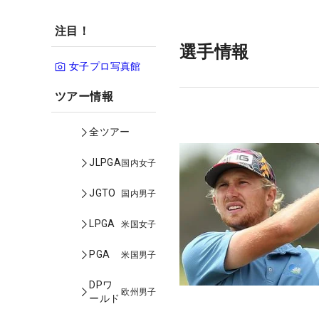
注目！
選手情報
女子プロ写真館
ツアー情報
全ツアー
JLPGA
国内女子
JGTO
国内男子
LPGA
米国女子
PGA
米国男子
DPワ
欧州男子
ールド