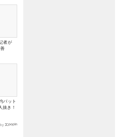
記者が
改善
均パット
6人抜き！
by