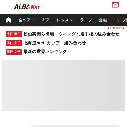
全ツアー
ギア
レッスン
ライフ
漫画
ゴルフ
メルマガ登録
松山英樹ら出場 ウィンダム選手権の組み合わせ
米国男子
北海道meijiカップ 組み合わせ
国内女子
最新の世界ランキング
米国女子