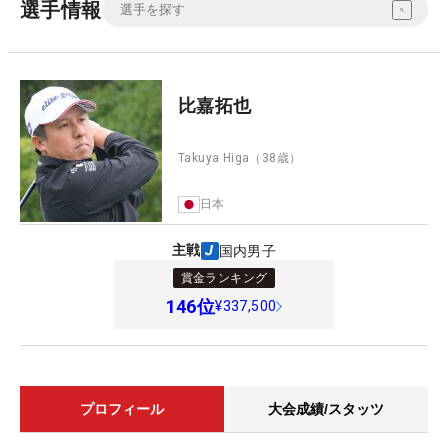
選手情報
比嘉拓也
Takuya Higa
（38歳）
日本
主戦
国内男子
賞金ランキング
146
位
¥337,500
プロフィール
大会成績/スタッツ