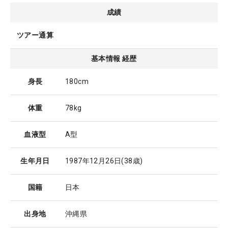
成績
ツアー通算
基本情報 経歴
身長
180cm
体重
78kg
血液型
A型
生年月日
1987年12月26日
(38歳)
国籍
日本
出身地
沖縄県