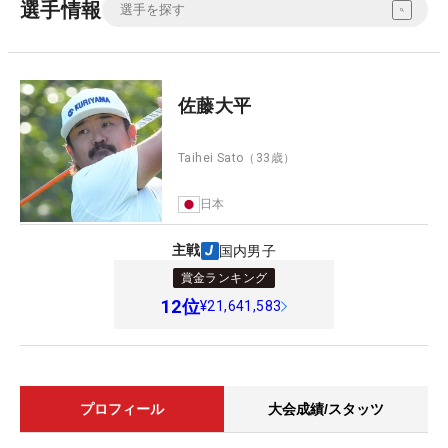
選手情報
佐藤大平
Taihei Sato
（33歳）
日本
主戦
国内男子
賞金ランキング
12
位
¥21,641,583
プロフィール
大会成績/スタッツ