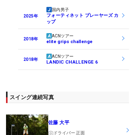
国内男子
フォーティネット プレーヤーズ カ
2025
年
ップ
ACNツアー
2018
年
elite grips challenge
ACNツアー
2018
年
LANDIC CHALLENGE 6
スイング連続写真
佐藤 大平
ドライバー
正面