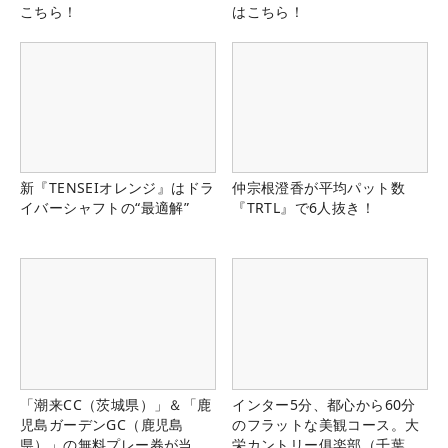
こちら！
はこちら！
新『TENSEIオレンジ』はドラ
仲宗根澄香が平均パット数
イバーシャフトの“最適解”
『TRTL』で6人抜き！
「潮来CC（茨城県）」＆「鹿
インター5分、都心から60分
児島ガーデンGC（鹿児島
のフラットな美観コース。大
県）」の無料プレー券が当た
栄カントリー俱楽部（千葉