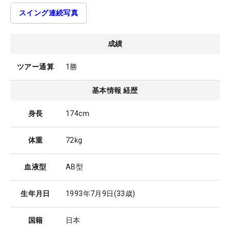
スイング連続写真
成績
ツアー通算
1勝
基本情報 経歴
身長
174cm
体重
72kg
血液型
AB型
生年月日
1993年7月9日
(33歳)
国籍
日本