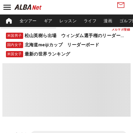
全ツアー
ギア
レッスン
ライフ
漫画
ゴルフ
メルマガ登録
松山英樹ら出場 ウィンダム選手権のリーダーボード
米国男子
北海道meijiカップ リーダーボード
国内女子
最新の世界ランキング
米国女子