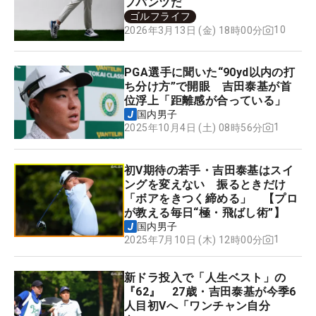
フパンツだ
ゴルフライフ
10
2026年3月13日 (金) 18時00分
PGA選手に聞いた“90yd以内の打
ち分け方”で開眼 吉田泰基が首
位浮上「距離感が合っている」
国内男子
1
2025年10月4日 (土) 08時56分
初V期待の若手・吉田泰基はスイ
ングを変えない 振るときだけ
「ボアをきつく締める」 【プロ
が教える毎日“極・飛ばし術”】
国内男子
1
2025年7月10日 (木) 12時00分
新ドラ投入で「人生ベスト」の
『62』 27歳・吉田泰基が今季6
人目初Vへ「ワンチャン自分