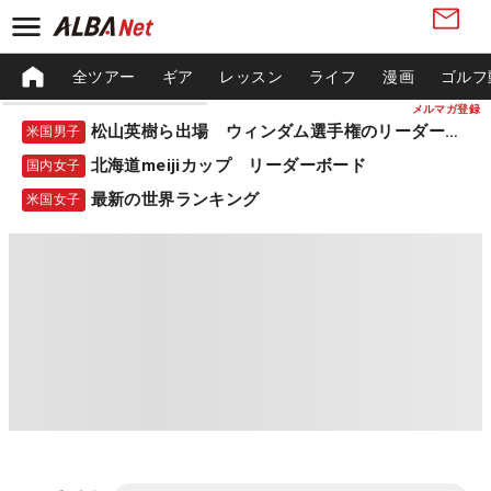
全ツアー
ギア
レッスン
ライフ
漫画
ゴルフ
メルマガ登録
松山英樹ら出場 ウィンダム選手権のリーダーボード
米国男子
北海道meijiカップ リーダーボード
国内女子
最新の世界ランキング
米国女子