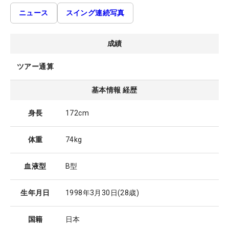
ニュース
スイング連続写真
成績
ツアー通算
基本情報 経歴
身長
172cm
体重
74kg
血液型
B型
生年月日
1998年3月30日
(28歳)
国籍
日本