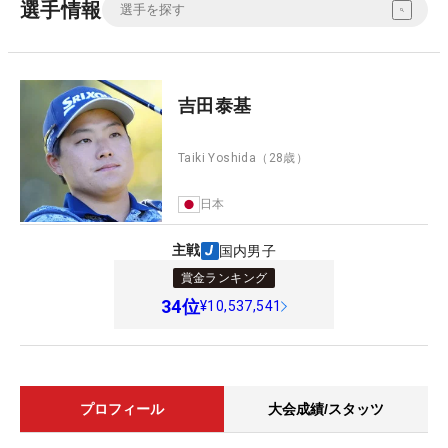
選手情報
吉田泰基
Taiki Yoshida
（28歳）
日本
主戦
国内男子
賞金ランキング
34
位
¥10,537,541
プロフィール
大会成績/スタッツ