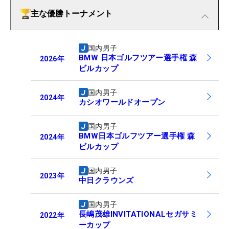
主な優勝トーナメント
国内男子
BMW 日本ゴルフツアー選手権 森
2026
年
ビルカップ
国内男子
2024
年
カシオワールドオープン
国内男子
BMW日本ゴルフツアー選手権 森
2024
年
ビルカップ
国内男子
2023
年
中日クラウンズ
国内男子
長嶋茂雄INVITATIONALセガサミ
2022
年
ーカップ