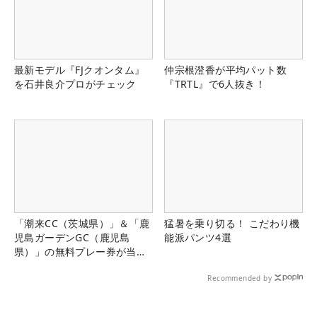
最新モデル『FJクオンタム』
仲宗根澄香が平均パット数
を石井良介プロがチェック
『TRTL』で6人抜き！
「潮来CC（茨城県）」＆「鹿
猛暑を乗り切る！ こだわり機
児島ガーデンGC（鹿児島
能派パンツ4選
県）」の無料プレー券が当た
る！！
Recommended by