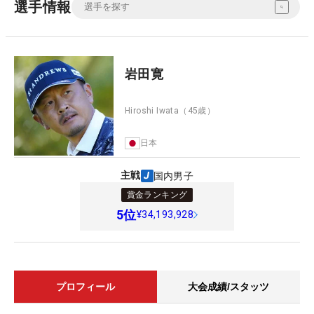
選手情報
岩田寛
Hiroshi Iwata
（45歳）
日本
主戦
国内男子
賞金ランキング
5
位
¥34,193,928
プロフィール
大会成績/スタッツ