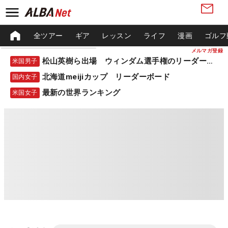
全ツアー
ギア
レッスン
ライフ
漫画
ゴルフ
メルマガ登録
松山英樹ら出場 ウィンダム選手権のリーダーボード
米国男子
北海道meijiカップ リーダーボード
国内女子
最新の世界ランキング
米国女子