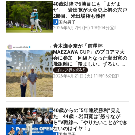
40歳以降で6勝目にも「まだま
だ」 岩田寛が大会史上初の宍戸
2勝目、米出場権も獲得
国内男子
1
2026年6月7日 (日) 19時04分
青木瀬令奈が「前澤杯
MAEZAWA CUP」のプロアマ大
会に参加 同組となった岩田寛の
飛距離に「羨ましい。ずるい。
笑」と思わず本音をポロリ
ゴルフ界のSNS
1
2026年4月21日 (火) 11時16分
40歳からの“5年連続勝利”見え
た 44歳・岩田寛は“怒りなが
ら”V戦線へ「やりたいことができ
ないのはイヤ！」
国内男子