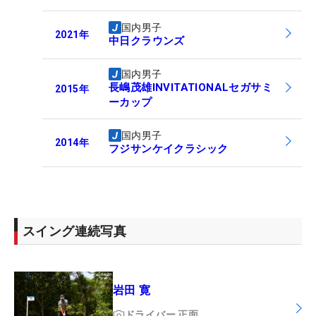
国内男子
2021
年
中日クラウンズ
国内男子
長嶋茂雄INVITATIONALセガサミ
2015
年
ーカップ
国内男子
2014
年
フジサンケイクラシック
スイング連続写真
岩田 寛
ドライバー
正面