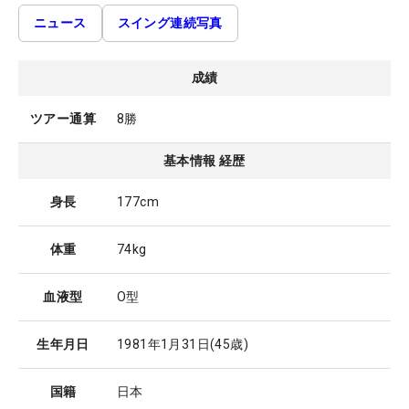
ニュース
スイング連続写真
成績
ツアー通算
8勝
基本情報 経歴
身長
177cm
体重
74kg
血液型
O型
生年月日
1981年1月31日
(45歳)
国籍
日本