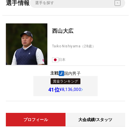
選手情報
西山大広
Taiko Nishiyama
（28歳）
日本
主戦
国内男子
賞金ランキング
41
位
¥8,136,000
プロフィール
大会成績/スタッツ