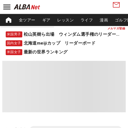
全ツアー
ギア
レッスン
ライフ
漫画
ゴルフ
メルマガ登録
松山英樹ら出場 ウィンダム選手権のリーダーボード
米国男子
北海道meijiカップ リーダーボード
国内女子
最新の世界ランキング
米国女子