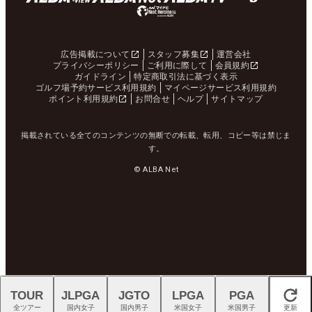
広告掲載について
スタッフ募集
運営会社
プライバシーポリシー
ご利用に際して
会員規約
ガイドライン
特定商取引法に基づく表示
ゴルフ場予約サービス利用規約
マイページサービス利用規約
ポイント利用規約
お問合せ
ヘルプ
サイトマップ
掲載されている全てのコンテンツの無断での転載、転用、コピー等は禁じま
す。
© ALBA Net
TOUR
JLPGA
JGTO
LPGA
PGA
閉じる
全ツアー
国内女子
国内男子
米国女子
米国男子
更新