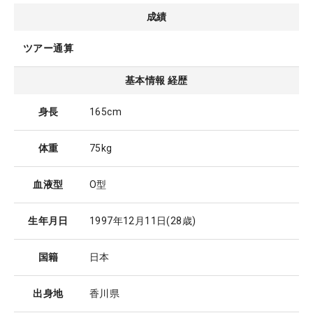
成績
ツアー通算
基本情報 経歴
身長
165cm
体重
75kg
血液型
O型
生年月日
1997年12月11日
(28歳)
国籍
日本
出身地
香川県