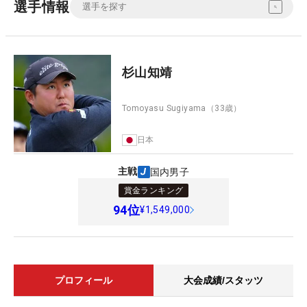
選手情報
杉山知靖
Tomoyasu Sugiyama
（33歳）
日本
主戦
国内男子
賞金ランキング
94
位
¥1,549,000
プロフィール
大会成績/スタッツ