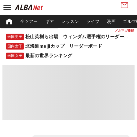
全ツアー
ギア
レッスン
ライフ
漫画
ゴルフ
メルマガ登録
松山英樹ら出場 ウィンダム選手権のリーダーボード
米国男子
北海道meijiカップ リーダーボード
国内女子
最新の世界ランキング
米国女子