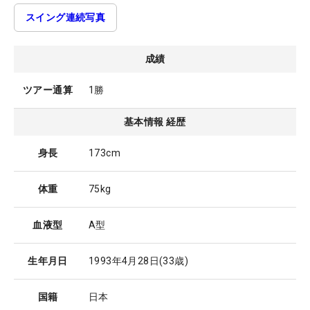
スイング連続写真
成績
ツアー通算
1勝
基本情報 経歴
身長
173cm
体重
75kg
血液型
A型
生年月日
1993年4月28日
(33歳)
国籍
日本