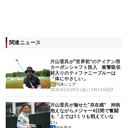
関連ニュース
片山晋呉が“世界初”のアイアン用
カーボンシャフト投入 衝撃吸収
材入りのティファニーブルーは
「体にやさしい」
PGAシニア
3
2026年5月29日 (金) 11時15分
片山晋呉が魅せた“存在感” 持病
抱えながらメジャー4日間で奮闘
も「上では1ミリも戦えていな
い」
国内男子