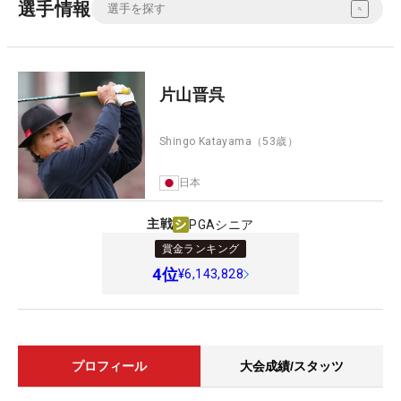
選手情報
片山晋呉
Shingo Katayama
（53歳）
日本
主戦
PGAシニア
賞金ランキング
4
位
¥6,143,828
プロフィール
大会成績/スタッツ