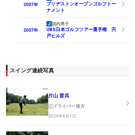
ブリヂストンオープンゴルフトー
2007
年
ナメント
国内男子
UBS日本ゴルフツアー選手権 宍
2007
年
戸ヒルズ
スイング連続写真
片山 晋呉
ドライバー
後方
2024年6月1日