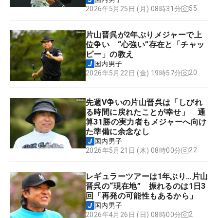
55
2026年5月25日 (月) 08時31分
片山晋呉が2年ぶりメジャーで上
位争い “心強い”存在と「チャッ
ピー」の教え
国内男子
20
2026年5月22日 (金) 19時57分
先週V争いの片山晋呉は「しびれ
る時間に戻れたことが幸せ」 通
算31勝の実力者もメジャーへ向け
た準備に余念なし
国内男子
22
2026年5月21日 (木) 08時00分
レギュラーツアーは1年ぶり…片山
晋呉の“現在地” 振れるのは1日3
回「再発の可能性もあるから」
国内男子
2
2026年4月26日 (日) 08時00分