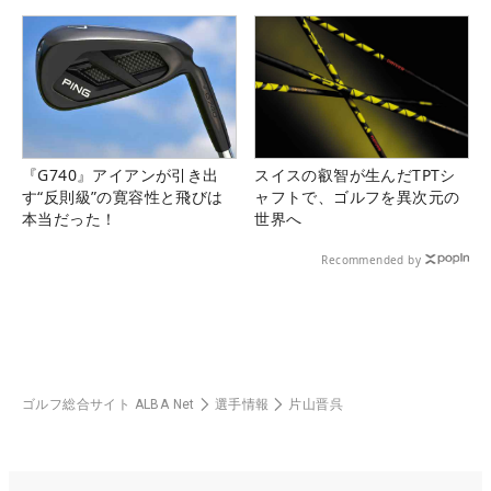
県）
『G740』アイアンが引き出
スイスの叡智が生んだTPTシ
す“反則級”の寛容性と飛びは
ャフトで、ゴルフを異次元の
本当だった！
世界へ
Recommended by
ゴルフ総合サイト ALBA Net
選手情報
片山晋呉