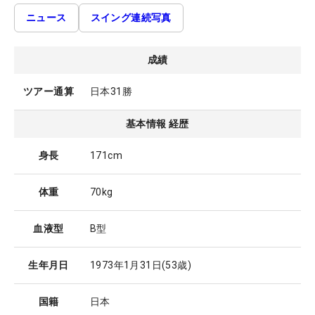
ニュース
スイング連続写真
成績
ツアー通算
日本31勝
基本情報 経歴
身長
171cm
体重
70kg
血液型
B型
生年月日
1973年1月31日
(53歳)
国籍
日本