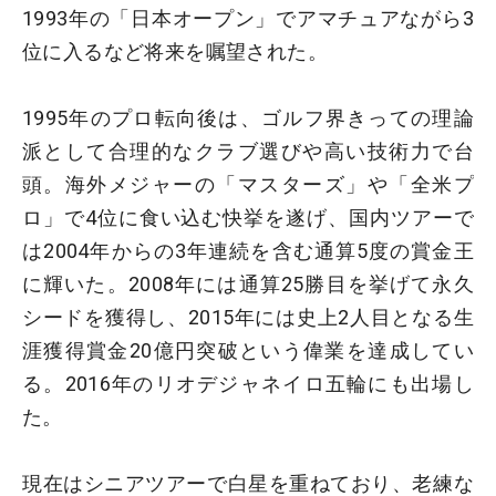
1993年の「日本オープン」でアマチュアながら3
位に入るなど将来を嘱望された。
1995年のプロ転向後は、ゴルフ界きっての理論
派として合理的なクラブ選びや高い技術力で台
頭。海外メジャーの「マスターズ」や「全米プ
ロ」で4位に食い込む快挙を遂げ、国内ツアーで
は2004年からの3年連続を含む通算5度の賞金王
に輝いた。2008年には通算25勝目を挙げて永久
シードを獲得し、2015年には史上2人目となる生
涯獲得賞金20億円突破という偉業を達成してい
る。2016年のリオデジャネイロ五輪にも出場し
た。
現在はシニアツアーで白星を重ねており、老練な