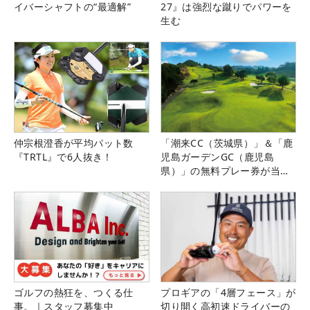
イバーシャフトの“最適解”
27』は強烈な蹴りでパワーを
生む
仲宗根澄香が平均パット数
「潮来CC（茨城県）」＆「鹿
『TRTL』で6人抜き！
児島ガーデンGC（鹿児島
県）」の無料プレー券が当た
る！！
ゴルフの熱狂を、つくる仕
プロギアの「4層フェース」が
事。｜スタッフ募集中
切り開く高初速ドライバーの