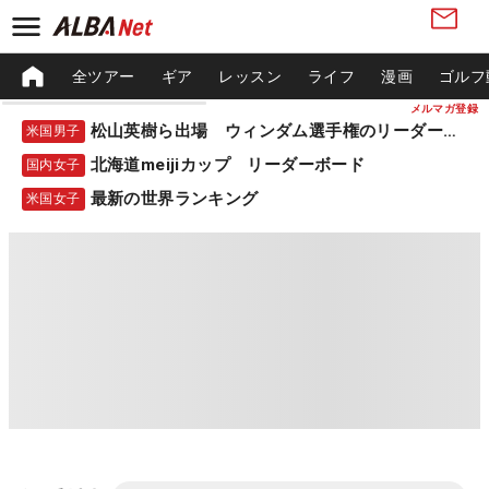
全ツアー
ギア
レッスン
ライフ
漫画
ゴルフ
メルマガ登録
松山英樹ら出場 ウィンダム選手権のリーダーボード
米国男子
北海道meijiカップ リーダーボード
国内女子
最新の世界ランキング
米国女子