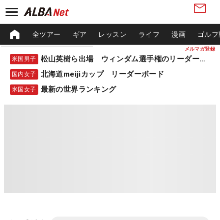
全ツアー
ギア
レッスン
ライフ
漫画
ゴルフ
メルマガ登録
松山英樹ら出場 ウィンダム選手権のリーダーボード
米国男子
北海道meijiカップ リーダーボード
国内女子
最新の世界ランキング
米国女子