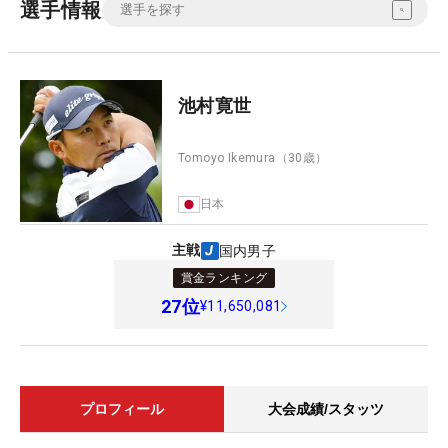
選手情報
池村寛世
Tomoyo Ikemura
（30歳）
日本
主戦
国内男子
賞金ランキング
27
位
¥11,650,081
プロフィール
大会成績/スタッツ