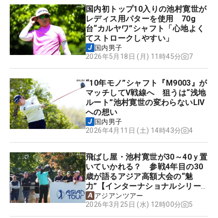
国内初トップ10入りの池村寛世が
レディス用パターを使用 70g
台“カルヤワ”シャフト「心地よく
てストロークしやすい」
国内男子
7
2026年5月18日 (月) 11時45分
“10年モノ”シャフト『M9003』が
マッチしてV戦線へ 狙うは“浅地
ルート”池村寛世の変わらないLIV
への想い
国内男子
4
2026年4月11日 (土) 14時43分
飛ばし屋・池村寛世が30～40ｙ置
いていかれる？ 参戦4年目の30
歳が語るアジア高額大会の“魅
力”【インターナショナルシリー
ズ日本大会の見どころ】
アジアンツアー
5
2026年3月25日 (水) 12時00分