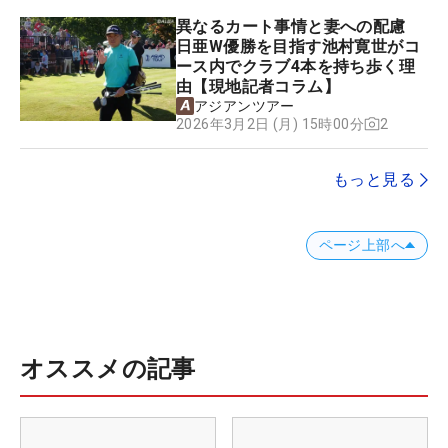
異なるカート事情と妻への配慮
日亜W優勝を目指す池村寛世がコ
ース内でクラブ4本を持ち歩く理
由【現地記者コラム】
アジアンツアー
2
2026年3月2日 (月) 15時00分
もっと見る
ページ上部へ
オススメの記事