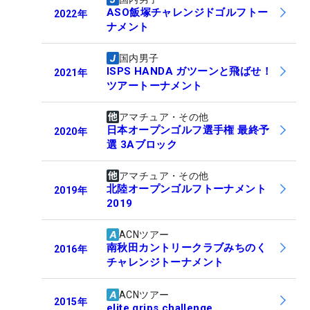
ASO飯塚チャレンジドゴルフトー
2022
年
ナメント
国内男子
ISPS HANDA ガツーンと飛ばせ！
2021
年
ツアートーナメント
アマチュア・その他
日本オープンゴルフ選手権 最終予
2020
年
選 3Aブロック
アマチュア・その他
北陸オープンゴルフトーナメント
2019
年
2019
ACNツアー
南秋田カントリークラブみちのく
2016
年
チャレンジトーナメント
ACNツアー
2015
年
elite grips challenge