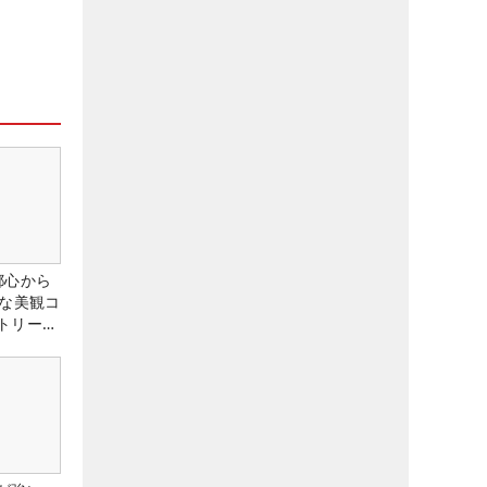
都心から
トな美観コ
トリー俱