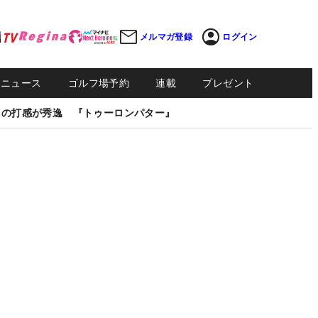
メルマガ登録
ログイン
Sニュース
ゴルフ場予約
連載
プレゼント
しの打感が秀逸 『トゥーロンパター』