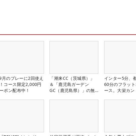
-9月のプレーに2回使え
「潮来CC（茨城県）」
インター5分、
！コース限定2,000円
＆「鹿児島ガーデン
60分のフラッ
ーポン配布中！
GC（鹿児島県）」の無
ース。大栄カン
料プレー券が当たる！！
楽部（千葉県）