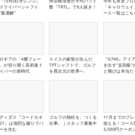
『TENSEIオレンジ』
仲宗根澄香が平均パット
今年も男女プロ
ドライバーシャフト
数『TRTL』で6人抜き！
「キャロウェイ
“最適解”
ース一覧はこち
ロギアの「4層フェー
スイスの叡智が生んだ
『G740』アイ
」が切り開く高初速ド
TPTシャフトで、ゴルフ
き出す“反則級”
イバーの新時代
を異次元の世界へ
と飛びは本当だ
ディダス『コードカオ
ゴルフの熱狂を、つくる
11月までのプレ
27』は強烈な蹴りでパ
仕事。｜スタッフ募集中
使える！コース
ーを生む
3,500円クーポ