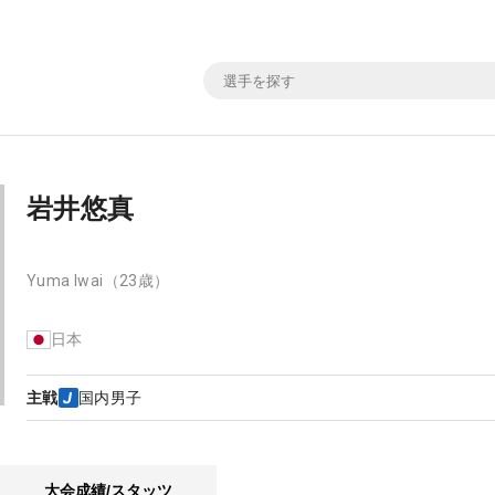
岩井悠真
Yuma Iwai
（23歳）
日本
主戦
国内男子
大会成績/スタッツ