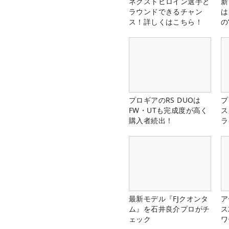
ネクストヒロイン選手と
新
ラウンドできるチャン
は
ス！詳しくはこちら！
の
プロギアのRS DUOは
プ
FW・UTも完成度が高く
ス
購入者続出！
ラ
最新モデル『FJクオンタ
ア
ム』を石井良介プロがチ
ス
ェック
ワ