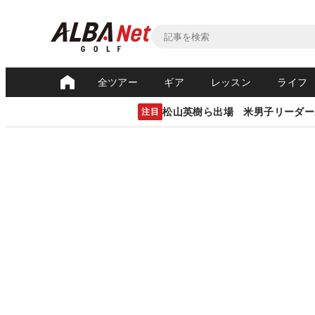
全ツアー
ギア
レッスン
ライフ
松山英樹ら出場 米男子リーダー
注目