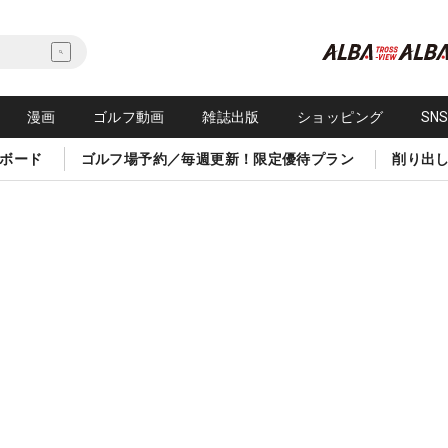
漫画
ゴルフ動画
雑誌出版
ショッピング
SN
ボード
ゴルフ場予約／毎週更新！限定優待プラン
削り出