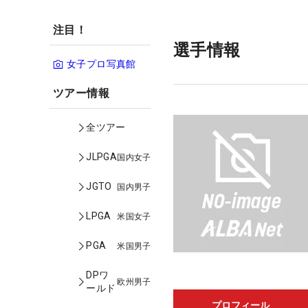
注目！
選手情報
女子プロ写真館
ツアー情報
全ツアー
JLPGA
国内女子
JGTO
国内男子
LPGA
米国女子
PGA
米国男子
DPワ
欧州男子
ールド
プロフィール