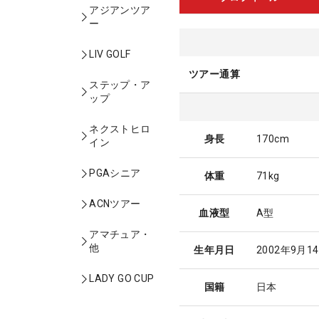
アジアンツア
ー
LIV GOLF
ツアー通算
ステップ・ア
ップ
ネクストヒロ
身長
170cm
イン
PGAシニア
体重
71kg
ACNツアー
血液型
A型
アマチュア・
他
生年月日
2002年9月1
LADY GO CUP
国籍
日本