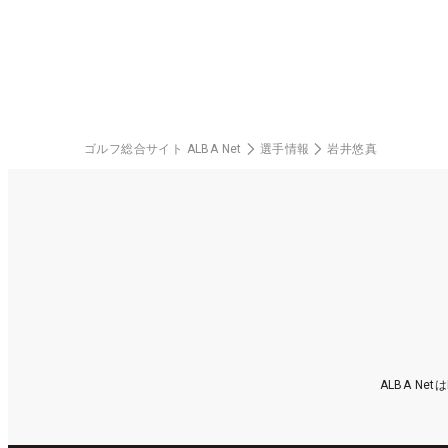
ゴルフ総合サイト ALBA Net
選手情報
岩井悠真
ALBA N