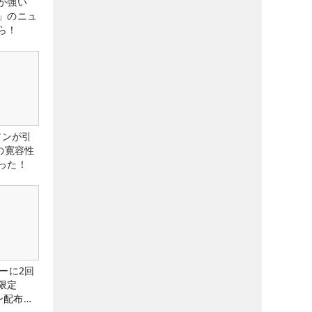
が強い
」のニュ
ら！
アンが引
の寛容性
った！
ーに2回
限定
ン配布