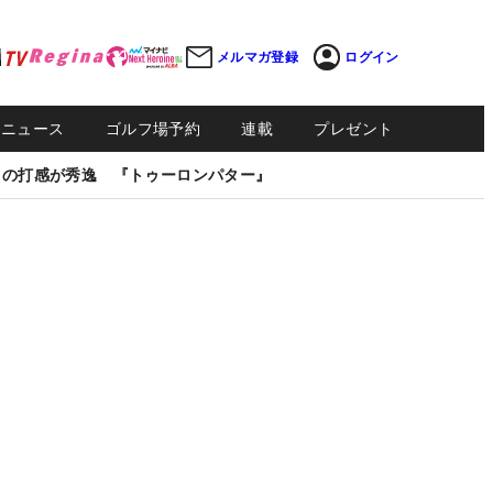
メルマガ登録
ログイン
Sニュース
ゴルフ場予約
連載
プレゼント
しの打感が秀逸 『トゥーロンパター』