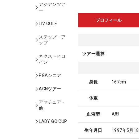
アジアンツア
ー
プロフィール
LIV GOLF
ステップ・ア
ップ
ツアー通算
ネクストヒロ
イン
PGAシニア
身長
167cm
ACNツアー
体重
アマチュア・
他
血液型
A型
LADY GO CUP
生年月日
1997年5月1