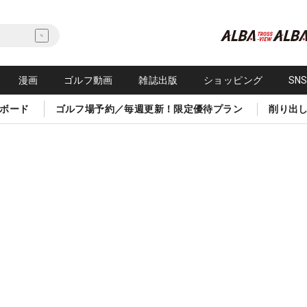
漫画
ゴルフ動画
雑誌出版
ショッピング
SN
ボード
ゴルフ場予約／毎週更新！限定優待プラン
削り出