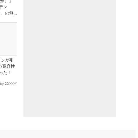
城県）」
デン
）」の無
たる！！
アンが引
の寛容性
った！
by