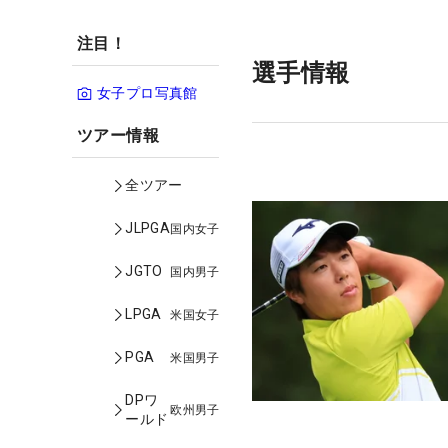
注目！
選手情報
女子プロ写真館
ツアー情報
全ツアー
JLPGA
国内女子
JGTO
国内男子
LPGA
米国女子
PGA
米国男子
DPワ
欧州男子
ールド