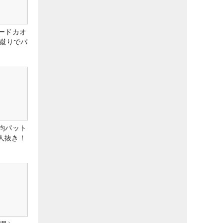
ードカオ
な蹴りでパ
均パット
6人抜き！