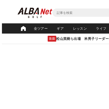
全ツアー
ギア
レッスン
ライフ
松山英樹ら出場 米男子リーダー
注目