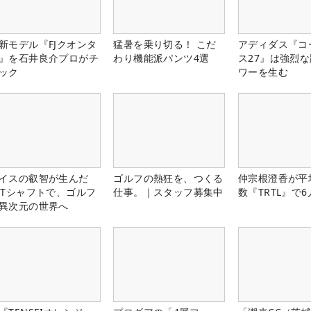
新モデル『FJクオンタ
猛暑を乗り切る！ こだ
アディダス『コ
』を石井良介プロがチ
わり機能派パンツ4選
ス27』は強烈
ック
ワーを生む
イスの叡智が生んだ
ゴルフの熱狂を、つくる
仲宗根澄香が平
PTシャフトで、ゴルフ
仕事。｜スタッフ募集中
数『TRTL』で
異次元の世界へ