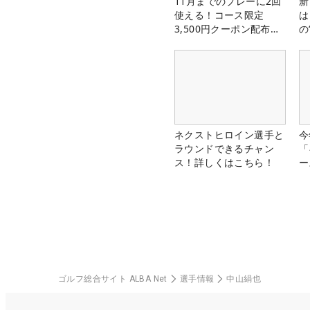
11月までのプレーに2回
新
使える！コース限定
は
3,500円クーポン配布
の
中！
ネクストヒロイン選手と
今
ラウンドできるチャン
「
ス！詳しくはこちら！
ー
ゴルフ総合サイト ALBA Net
選手情報
中山絹也