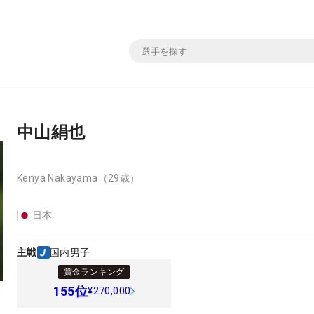
中山絹也
Kenya Nakayama
（29歳）
日本
主戦
国内男子
賞金ランキング
155
位
¥270,000