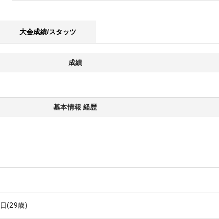
大会成績/スタッツ
成績
基本情報 経歴
8日
(29歳)