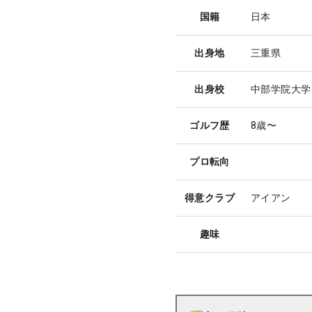
国籍
日本
出身地
三重県
出身校
中部学院大学
ゴルフ歴
8歳〜
プロ転向
得意クラブ
アイアン
趣味