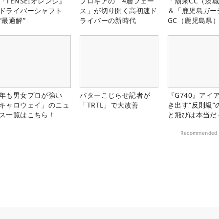
『TENSEIオレンジ』
プロギアの「4層フェー
「潮来CC（茨
ドライバーシャフト
ス」が切り開く高初速ド
＆「鹿児島ガー
“最適解”
ライバーの新時代
GC（鹿児島県
料プレー券が当
年も男女プロが強い
パターこじらせ記者が
『G740』アイ
キャロウェイ」のニュ
「TRTL」で大改善
き出す“反則級”
ス一覧はこちら！
と飛びは本当だ
Recommended 