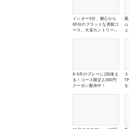
インター5分、都心から
最
60分のフラットな美観コ
ム
ース。大栄カントリー俱
ェ
楽部（千葉県）
8-9月のプレーに2回使え
ス
る！コース限定2,000円
T
クーポン配布中！
を