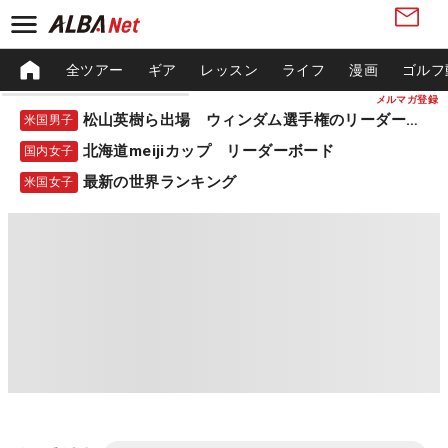
全ツアー
ギア
レッスン
ライフ
漫画
ゴルフ
メルマガ登録
松山英樹ら出場 ウィンダム選手権のリーダーボード
米国男子
北海道meijiカップ リーダーボード
国内女子
最新の世界ランキング
米国女子