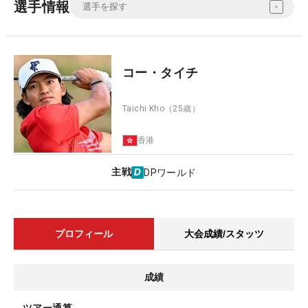
選手情報
コー・タイチ
Taichi Kho
（25歳）
香港
主戦
DPワールド
プロフィール
大会成績/スタッツ
成績