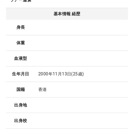
ツアー通算
基本情報 経歴
身長
体重
血液型
生年月日
2000年11月13日
(25歳)
国籍
香港
出身地
出身校