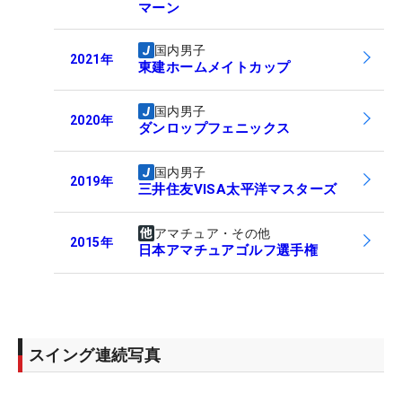
マーン
国内男子
2021
年
東建ホームメイトカップ
国内男子
2020
年
ダンロップフェニックス
国内男子
2019
年
三井住友VISA太平洋マスターズ
アマチュア・その他
2015
年
日本アマチュアゴルフ選手権
スイング連続写真