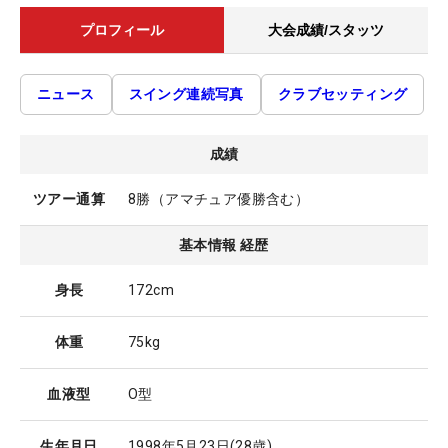
プロフィール
大会成績/スタッツ
ニュース
スイング連続写真
クラブセッティング
成績
ツアー通算
8勝（アマチュア優勝含む）
基本情報 経歴
身長
172cm
体重
75kg
血液型
O型
生年月日
1998年5月23日
(28歳)