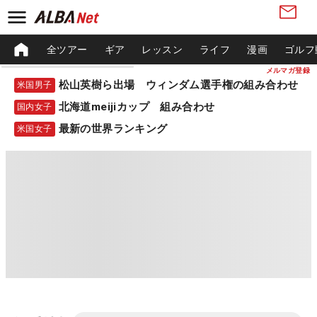
全ツアー
ギア
レッスン
ライフ
漫画
ゴルフ
メルマガ登録
松山英樹ら出場 ウィンダム選手権の組み合わせ
米国男子
北海道meijiカップ 組み合わせ
国内女子
最新の世界ランキング
米国女子