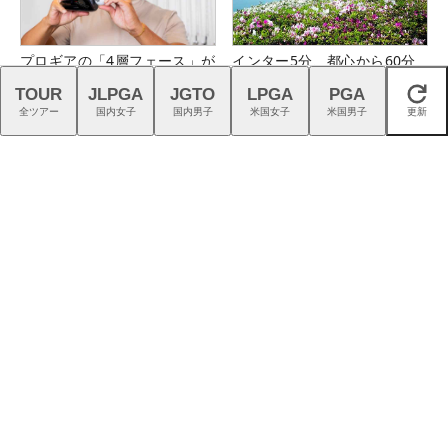
プロギアの「4層フェース」が
インター5分、都心から60分
切り開く高初速ドライバーの
のフラットな美観コース。大
TOUR
JLPGA
JGTO
LPGA
PGA
閉じる
新時代
栄カントリー俱楽部（千葉
全ツアー
国内女子
国内男子
米国女子
米国男子
更新
県）
アディダス『コードカオス
『G740』アイアンが引き出
27』は強烈な蹴りでパワーを
す“反則級”の寛容性と飛びは
生む
本当だった！