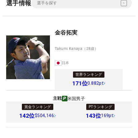
選手情報
金谷拓実
Takumi Kanaya
（28歳）
日本
世界ランキング
171
位
0.882pt
主戦
米国男子
賞金ランキング
PTランキング
142
位
143
位
$504,146
169pt