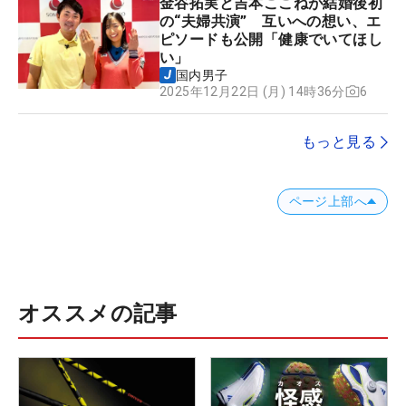
金谷拓実と吉本ここねが結婚後初
の“夫婦共演” 互いへの想い、エ
ピソードも公開「健康でいてほし
い」
国内男子
6
2025年12月22日 (月) 14時36分
もっと見る
ページ上部へ
オススメの記事