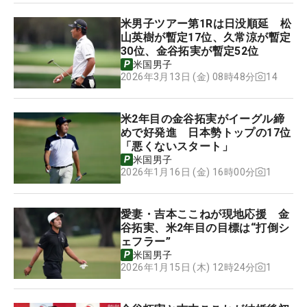
米男子ツアー第1Rは日没順延 松
山英樹が暫定17位、久常涼が暫定
30位、金谷拓実が暫定52位
米国男子
14
2026年3月13日 (金) 08時48分
米2年目の金谷拓実がイーグル締
めで好発進 日本勢トップの17位
「悪くないスタート」
米国男子
1
2026年1月16日 (金) 16時00分
愛妻・吉本ここねが現地応援 金
谷拓実、米2年目の目標は“打倒シ
ェフラー”
米国男子
1
2026年1月15日 (木) 12時24分