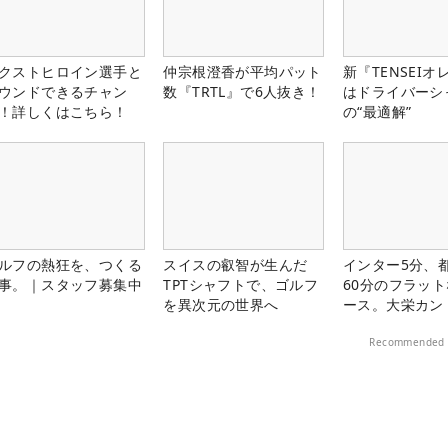
クストヒロイン選手と
仲宗根澄香が平均パット
新『TENSEIオ
ウンドできるチャン
数『TRTL』で6人抜き！
はドライバーシ
！詳しくはこちら！
の“最適解”
ルフの熱狂を、つくる
スイスの叡智が生んだ
インター5分、
事。｜スタッフ募集中
TPTシャフトで、ゴルフ
60分のフラッ
を異次元の世界へ
ース。大栄カン
楽部（千葉県）
Recommended 