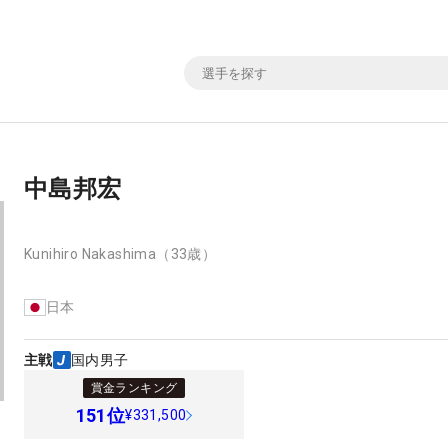
中島邦宏
Kunihiro Nakashima
（33歳）
日本
主戦
国内男子
賞金ランキング
151
位
¥331,500