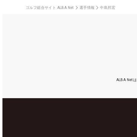
ゴルフ総合サイト ALBA Net
選手情報
中島邦宏
ALBA N