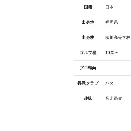
国籍
日本
出身地
福岡県
出身校
柳川高等学校
ゴルフ歴
10歳〜
プロ転向
得意クラブ
パター
趣味
音楽鑑賞