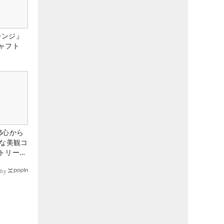
レンジ』
ャフト
都心から
トな美観コ
トリー俱
by