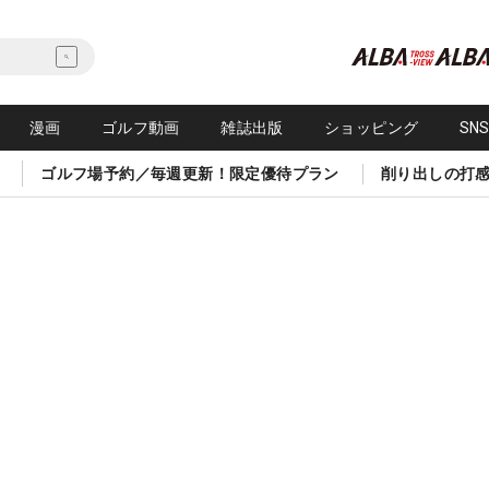
漫画
ゴルフ動画
雑誌出版
ショッピング
SN
ゴルフ場予約／毎週更新！限定優待プラン
削り出しの打