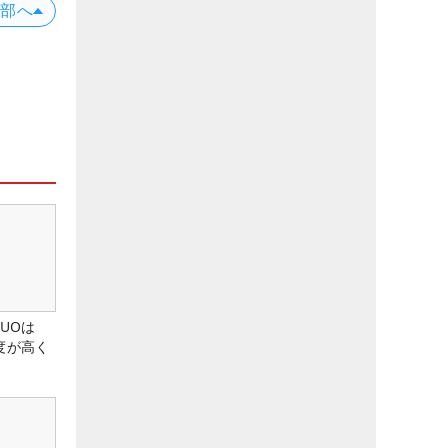
上部へ
DUOは
度が高く