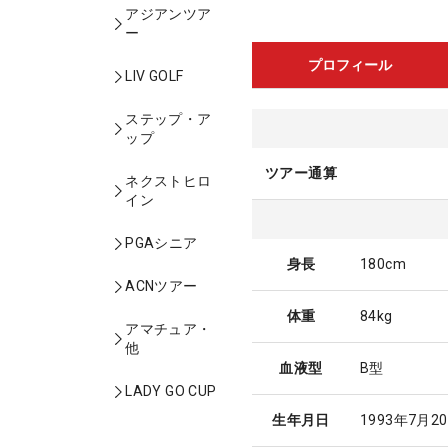
アジアンツア
ー
プロフィール
LIV GOLF
ステップ・ア
ップ
ツアー通算
ネクストヒロ
イン
PGAシニア
身長
180cm
ACNツアー
体重
84kg
アマチュア・
他
血液型
B型
LADY GO CUP
生年月日
1993年7月2