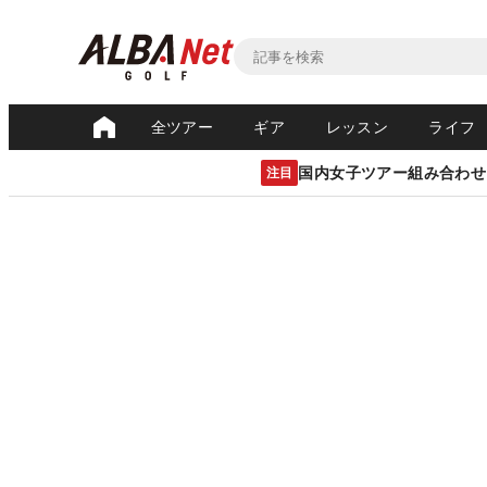
全ツアー
ギア
レッスン
ライフ
国内女子ツアー組み合わせ
注目