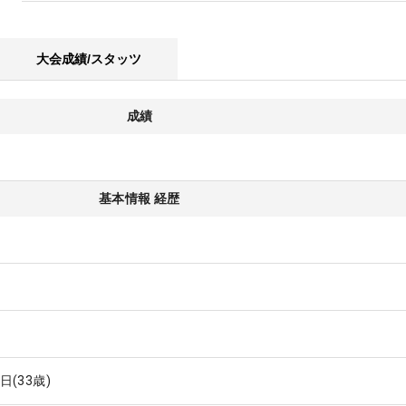
大会成績/スタッツ
成績
基本情報 経歴
0日
(33歳)