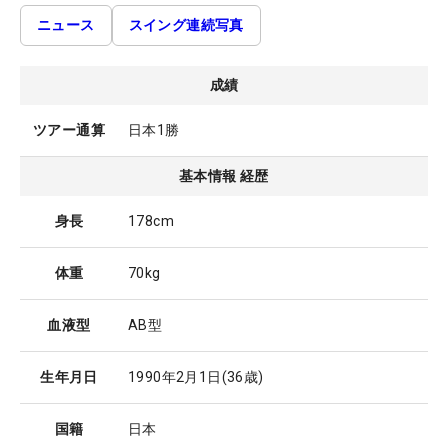
ニュース
スイング連続写真
成績
ツアー通算
日本1勝
基本情報 経歴
身長
178cm
体重
70kg
血液型
AB型
生年月日
1990年2月1日
(36歳)
国籍
日本