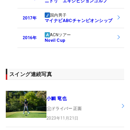
ニトリ エキシビションゴルフ
国内男子
2017
年
マイナビABCチャンピオンシップ
ACNツアー
2016
年
Novil Cup
スイング連続写真
小鯛 竜也
ドライバー
正面
2023年11月21日