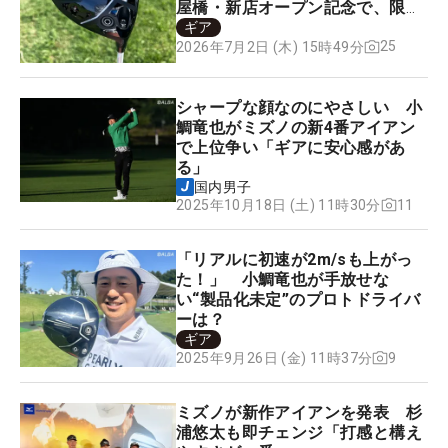
屋橋・新店オープン記念で、限定
100本のツアー支給品を販売
ギア
25
2026年7月2日 (木) 15時49分
シャープな顔なのにやさしい 小
鯛竜也がミズノの新4番アイアン
で上位争い「ギアに安心感があ
る」
国内男子
11
2025年10月18日 (土) 11時30分
「リアルに初速が2m/sも上がっ
た！」 小鯛竜也が手放せな
い“製品化未定”のプロトドライバ
ーは？
ギア
9
2025年9月26日 (金) 11時37分
ミズノが新作アイアンを発表 杉
浦悠太も即チェンジ「打感と構え