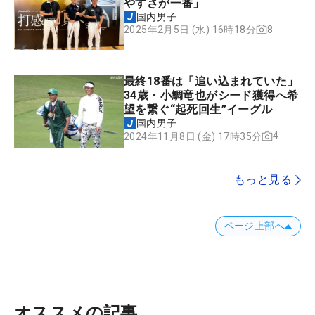
やすさが一番」
国内男子
8
2025年2月5日 (水) 16時18分
最終18番は「追い込まれていた」
34歳・小鯛竜也がシード獲得へ希
望を繋ぐ“起死回生”イーグル
国内男子
4
2024年11月8日 (金) 17時35分
もっと見る
ページ上部へ
オススメの記事