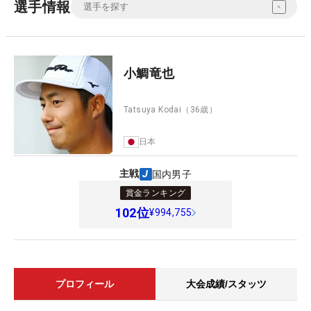
選手情報
小鯛竜也
Tatsuya Kodai
（36歳）
日本
主戦
国内男子
賞金ランキング
102
位
¥994,755
プロフィール
大会成績/スタッツ