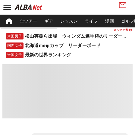
全ツアー
ギア
レッスン
ライフ
漫画
ゴルフ
メルマガ登録
松山英樹ら出場 ウィンダム選手権のリーダーボード
米国男子
北海道meijiカップ リーダーボード
国内女子
最新の世界ランキング
米国女子