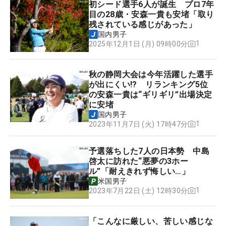
初シード選手6人が誕生 プロ7年
目の28歳・安森一貴も安堵「取り
残されている感じがあった」
国内男子
1
2025年12月1日 (月) 09時00分
秋の静岡大会は今年活躍した選手
が出にくい!? リランキング5位
の安森一貴は“ギリギリ”出場決定
に安堵
国内男子
1
2023年11月7日 (火) 17時47分
予選落ちした7人の日本勢 中島
啓太に訪れた“悪夢の3ホー
ル”「耐えきれず悔しい…」
米国男子
1
2023年7月22日 (土) 12時30分
「こんなに厳しい、苦しい感じな