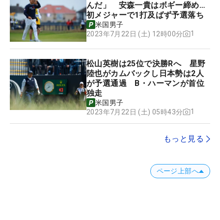
んだ」 安森一貴はボギー締め…
初メジャーで1打及ばず予選落ち
米国男子
1
2023年7月22日 (土) 12時00分
松山英樹は25位で決勝Rへ 星野
陸也がカムバックし日本勢は2人
が予選通過 B・ハーマンが首位
独走
米国男子
1
2023年7月22日 (土) 05時43分
もっと見る
ページ上部へ