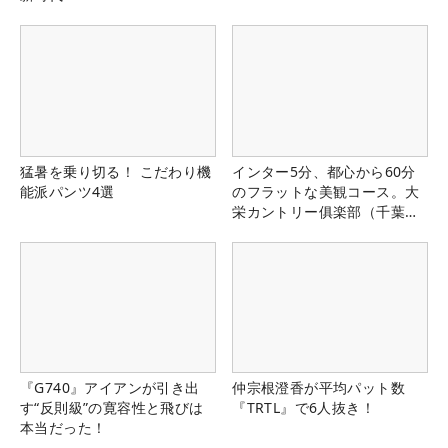
猛暑を乗り切る！ こだわり機
インター5分、都心から60分
能派パンツ4選
のフラットな美観コース。大
栄カントリー俱楽部（千葉
県）
『G740』アイアンが引き出
仲宗根澄香が平均パット数
す“反則級”の寛容性と飛びは
『TRTL』で6人抜き！
本当だった！