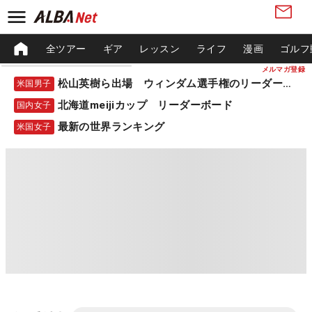
全ツアー
ギア
レッスン
ライフ
漫画
ゴルフ
メルマガ登録
松山英樹ら出場 ウィンダム選手権のリーダーボード
米国男子
北海道meijiカップ リーダーボード
国内女子
最新の世界ランキング
米国女子