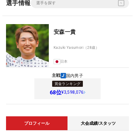
選手情報
安森一貴
Kazuki Yasumori
（28歳）
日本
主戦
国内男子
賞金ランキング
68
位
¥3,598,076
プロフィール
大会成績/スタッツ