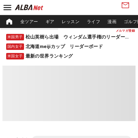
全ツアー
ギア
レッスン
ライフ
漫画
ゴルフ
メルマガ登録
松山英樹ら出場 ウィンダム選手権のリーダーボード
米国男子
北海道meijiカップ リーダーボード
国内女子
最新の世界ランキング
米国女子