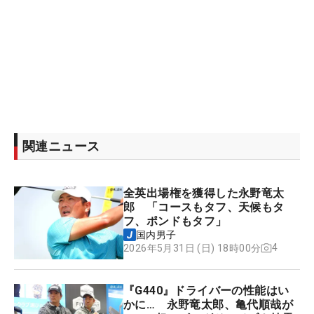
関連ニュース
全英出場権を獲得した永野竜太
郎 「コースもタフ、天候もタ
フ、ポンドもタフ」
国内男子
4
2026年5月31日 (日) 18時00分
『G440』ドライバーの性能はい
かに… 永野竜太郎、亀代順哉が