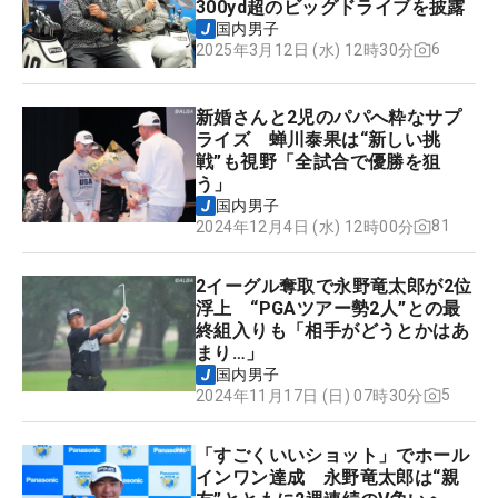
300yd超のビッグドライブを披露
国内男子
6
2025年3月12日 (水) 12時30分
新婚さんと2児のパパへ粋なサプ
ライズ 蝉川泰果は“新しい挑
戦”も視野「全試合で優勝を狙
う」
国内男子
81
2024年12月4日 (水) 12時00分
2イーグル奪取で永野竜太郎が2位
浮上 “PGAツアー勢2人”との最
終組入りも「相手がどうとかはあ
まり…」
国内男子
5
2024年11月17日 (日) 07時30分
「すごくいいショット」でホール
インワン達成 永野竜太郎は“親