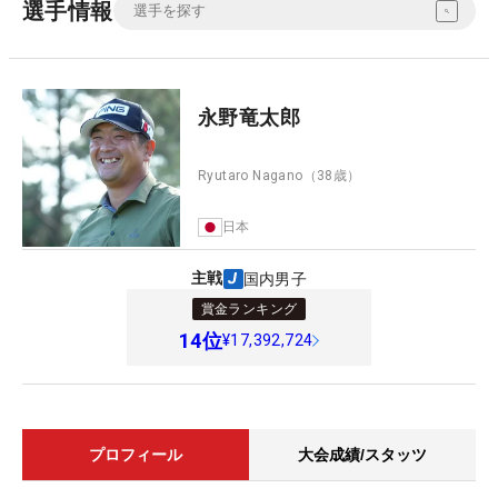
選手情報
永野竜太郎
Ryutaro Nagano
（38歳）
日本
主戦
国内男子
賞金ランキング
14
位
¥17,392,724
プロフィール
大会成績/スタッツ