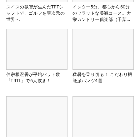
スイスの叡智が生んだTPTシ
インター5分、都心から60分
ャフトで、ゴルフを異次元の
のフラットな美観コース。大
世界へ
栄カントリー俱楽部（千葉
県）
仲宗根澄香が平均パット数
猛暑を乗り切る！ こだわり機
『TRTL』で6人抜き！
能派パンツ4選