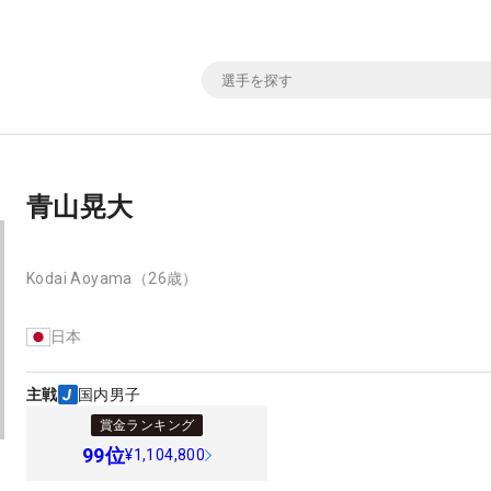
青山晃大
Kodai Aoyama
（26歳）
日本
主戦
国内男子
賞金ランキング
99
位
¥1,104,800