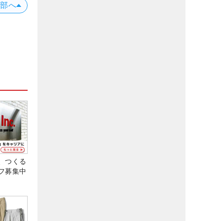
上部へ
、つくる
フ募集中