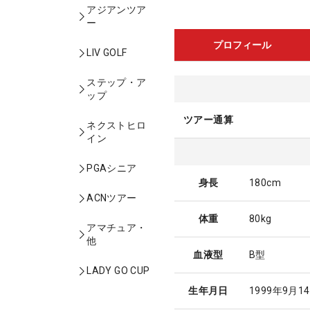
アジアンツア
ー
プロフィール
LIV GOLF
ステップ・ア
ップ
ツアー通算
ネクストヒロ
イン
PGAシニア
身長
180cm
ACNツアー
体重
80kg
アマチュア・
他
血液型
B型
LADY GO CUP
生年月日
1999年9月1