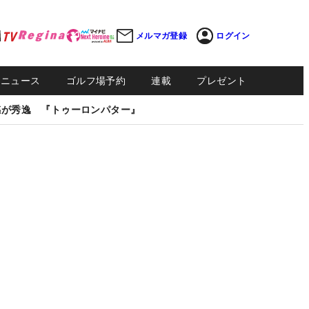
メルマガ登録
ログイン
Sニュース
ゴルフ場予約
連載
プレゼント
感が秀逸 『トゥーロンパター』