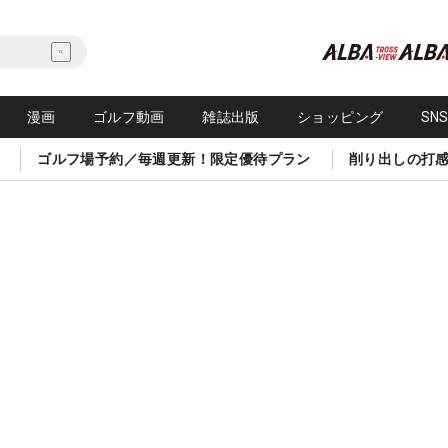
漫画
ゴルフ動画
雑誌出版
ショッピング
SN
ゴルフ場予約／毎週更新！限定優待プラン
削り出しの打