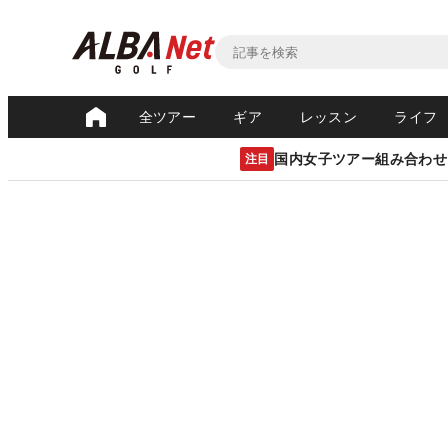
全ツアー
ギア
レッスン
ライフ
国内女子ツアー組み合わせ
注目