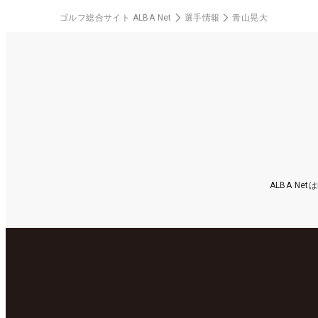
ゴルフ総合サイト ALBA Net
選手情報
青山晃大
ALBA N