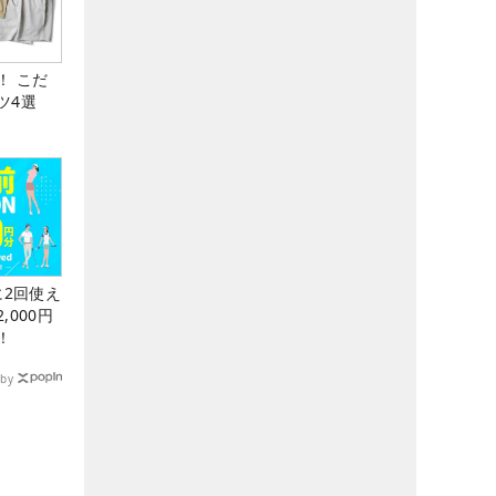
！ こだ
ツ4選
に2回使え
,000円
！
by