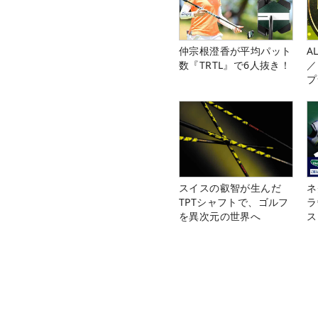
仲宗根澄香が平均パット
A
数『TRTL』で6人抜き！
／
プ
スイスの叡智が生んだ
ネ
TPTシャフトで、ゴルフ
ラ
を異次元の世界へ
ス