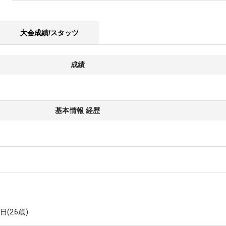
大会成績/スタッツ
成績
基本情報 経歴
4日
(26歳)