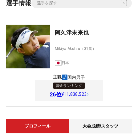
選手情報
阿久津未来也
Mikiya Akutsu
（31歳）
日本
主戦
国内男子
賞金ランキング
26
位
¥11,838,523
プロフィール
大会成績/スタッツ