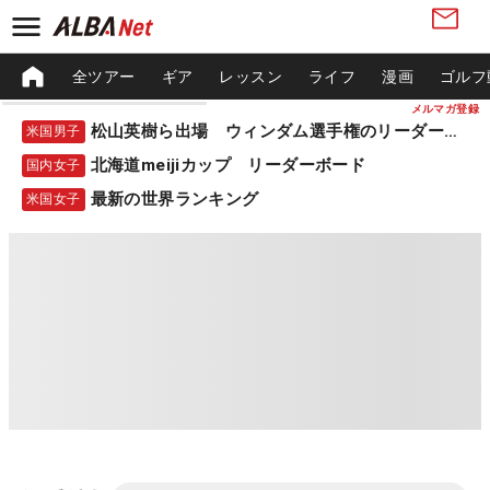
全ツアー
ギア
レッスン
ライフ
漫画
ゴルフ
メルマガ登録
松山英樹ら出場 ウィンダム選手権のリーダーボード
米国男子
北海道meijiカップ リーダーボード
国内女子
最新の世界ランキング
米国女子