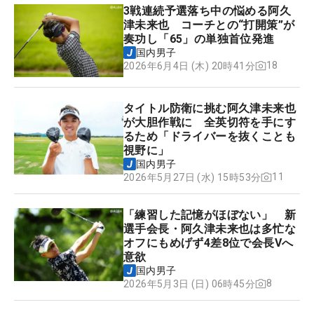
3戦連続予選落ち中の悩める阿久
津未来也 コーチとの“打開策”が
奏功し「65」の単独首位発進
国内男子
18
2026年6月4日 (木) 20時41分
タイトル防衛に挑む阿久津未来也
が大胆作戦に 全英切符を手にす
るため「ドライバーを抜くことも
視野に」
国内男子
11
2026年5月27日 (水) 15時53分
「練習した記憶がほぼない」 新
選手会長・阿久津未来也は多忙な
オフにもめげず4差8位で会長Vへ
意欲
国内男子
8
2026年5月3日 (日) 06時45分