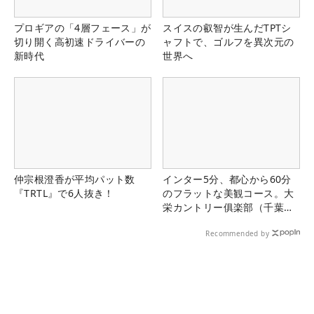
プロギアの「4層フェース」が
スイスの叡智が生んだTPTシ
切り開く高初速ドライバーの
ャフトで、ゴルフを異次元の
新時代
世界へ
仲宗根澄香が平均パット数
インター5分、都心から60分
『TRTL』で6人抜き！
のフラットな美観コース。大
栄カントリー俱楽部（千葉
県）
Recommended by