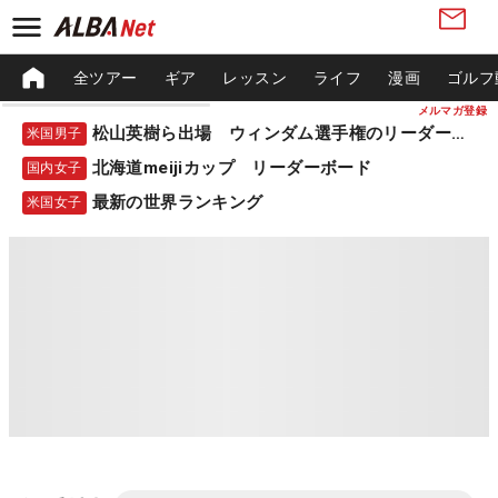
全ツアー
ギア
レッスン
ライフ
漫画
ゴルフ
メルマガ登録
松山英樹ら出場 ウィンダム選手権のリーダーボード
米国男子
北海道meijiカップ リーダーボード
国内女子
最新の世界ランキング
米国女子