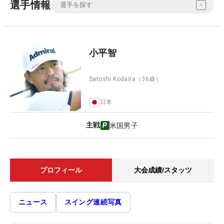
選手情報
小平智
Satoshi Kodaira
（36歳）
日本
主戦
米国男子
プロフィール
大会成績/スタッツ
ニュース
スイング連続写真