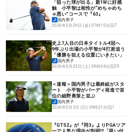
「狙った球が出る」新1Wに好感
触 小平智は相性が“めちゃめち
ゃ悪い”コースで『63』
国内男子
7
2026年5月29日 (金) 07時15分
史上7人目の日本タイトル4冠へ
9年ぶり出場の小平智が4打差追う
「優勝を狙える位置にいきたい」
国内男子
20
2026年5月23日 (土) 09時34分
＜速報＞国内男子は最終組がスタ
ート 小平智がバーディ発進で首
位の細野勇策と並ぶ
国内男子
1
2026年5月3日 (日) 09時21分
『GTS2』が『同3』よりPGAツア
ーで人気な理由が判明!?「吸い付