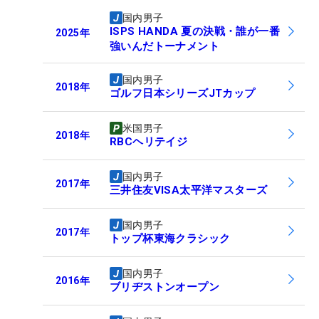
国内男子
ISPS HANDA 夏の決戦・誰が一番
2025
年
強いんだトーナメント
国内男子
2018
年
ゴルフ日本シリーズJTカップ
米国男子
2018
年
RBCヘリテイジ
国内男子
2017
年
三井住友VISA太平洋マスターズ
国内男子
2017
年
トップ杯東海クラシック
国内男子
2016
年
ブリヂストンオープン