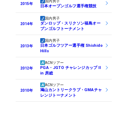
国内男子
2015
年
日本オープンゴルフ選手権競技
国内男子
ダンロップ・スリクソン福島オー
2014
年
プンゴルフトーナメント
国内男子
日本ゴルフツアー選手権 Shishido
2013
年
Hills
ACNツアー
PGA・JGTO チャレンジカップ II
2012
年
in 房総
ACNツアー
鳩山カントリークラブ・GMAチャ
2010
年
レンジトーナメント