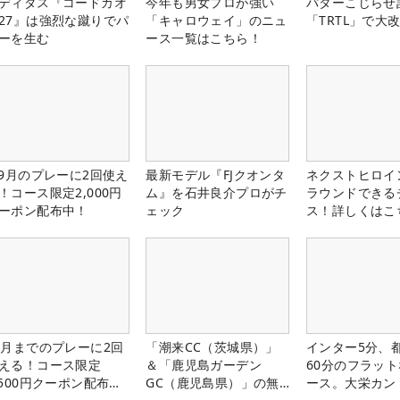
ディダス『コードカオ
今年も男女プロが強い
パターこじらせ
27』は強烈な蹴りでパ
「キャロウェイ」のニュ
「TRTL」で大
ーを生む
ース一覧はこちら！
-9月のプレーに2回使え
最新モデル『FJクオンタ
ネクストヒロイ
！コース限定2,000円
ム』を石井良介プロがチ
ラウンドできる
ーポン配布中！
ェック
ス！詳しくはこ
1月までのプレーに2回
「潮来CC（茨城県）」
インター5分、
える！コース限定
＆「鹿児島ガーデン
60分のフラッ
,500円クーポン配布
GC（鹿児島県）」の無
ース。大栄カン