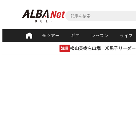
全ツアー
ギア
レッスン
ライフ
松山英樹ら出場 米男子リーダー
注目