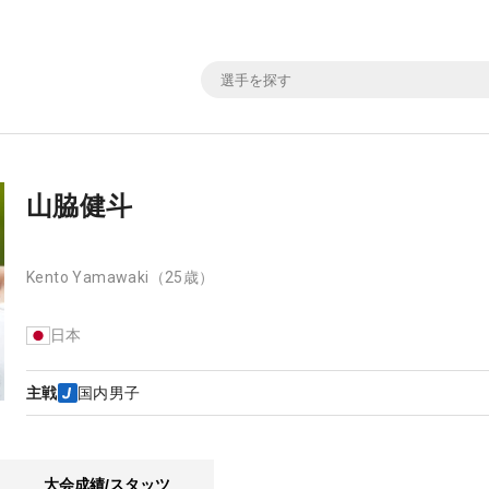
山脇健斗
Kento Yamawaki
（25歳）
日本
主戦
国内男子
大会成績/スタッツ