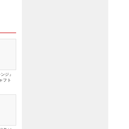
レンジ』
ャフト