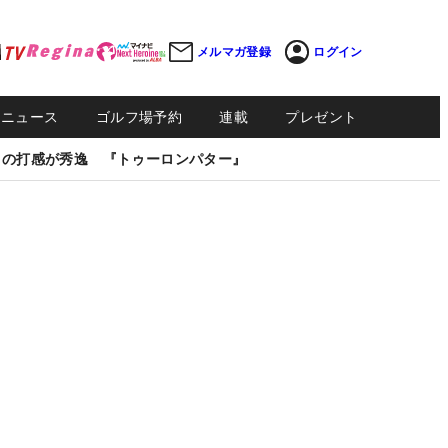
メルマガ登録
ログイン
Sニュース
ゴルフ場予約
連載
プレゼント
しの打感が秀逸 『トゥーロンパター』