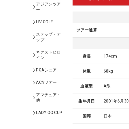
アジアンツア
ー
LIV GOLF
ツアー通算
ステップ・ア
ップ
ネクストヒロ
身長
174cm
イン
PGAシニア
体重
68kg
ACNツアー
血液型
A型
アマチュア・
他
生年月日
2001年6月3
LADY GO CUP
国籍
日本