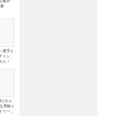
記者が
改善
ン選手と
チャン
ちら！
都心から
トな美観コ
トリー俱