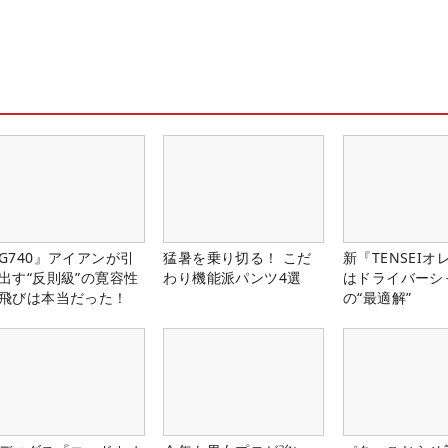
G740』アイアンが引
猛暑を乗り切る！ こだ
新『TENSEIオ
出す“反則級”の寛容性
わり機能派パンツ4選
はドライバーシ
飛びは本当だった！
の“最適解”