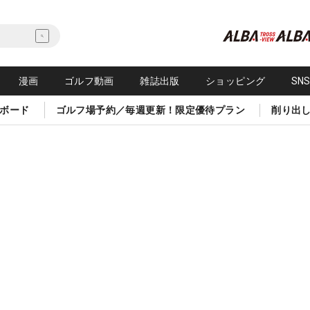
漫画
ゴルフ動画
雑誌出版
ショッピング
SN
ボード
ゴルフ場予約／毎週更新！限定優待プラン
削り出