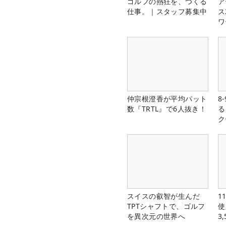
ゴルフの熱狂を、つくる
ア
仕事。｜スタッフ募集中
ス
ワ
仲宗根澄香が平均パット
8
数『TRTL』で6人抜き！
る
ク
スイスの叡智が生んだ
1
TPTシャフトで、ゴルフ
使
を異次元の世界へ
3