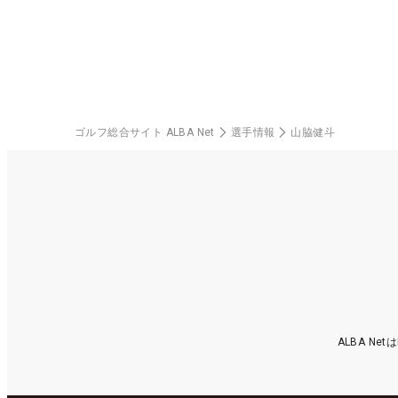
中
ゴルフ総合サイト ALBA Net
選手情報
山脇健斗
ALBA N