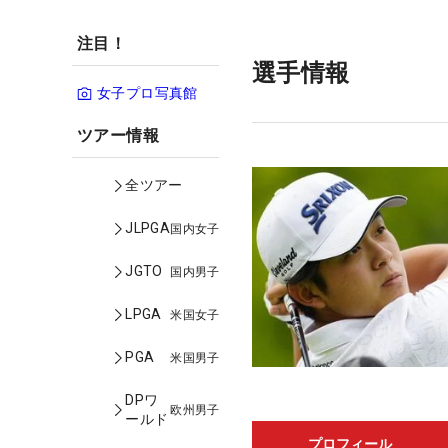
注目！
選手情報
女子プロ写真館
ツアー情報
全ツアー
JLPGA
国内女子
JGTO
国内男子
LPGA
米国女子
PGA
米国男子
DPワ
欧州男子
ールド
プロフィール