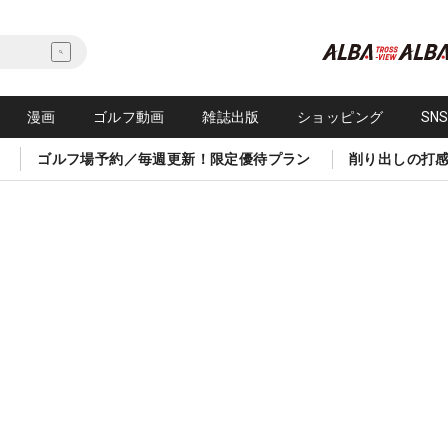
漫画
ゴルフ動画
雑誌出版
ショッピング
SN
ゴルフ場予約／毎週更新！限定優待プラン
削り出しの打