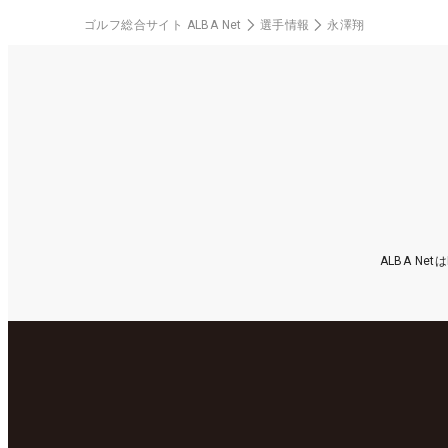
ゴルフ総合サイト ALBA Net
選手情報
永澤翔
ALBA N