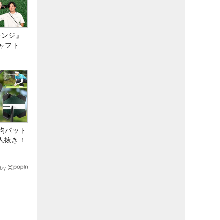
レンジ』
ャフト
均パット
6人抜き！
by