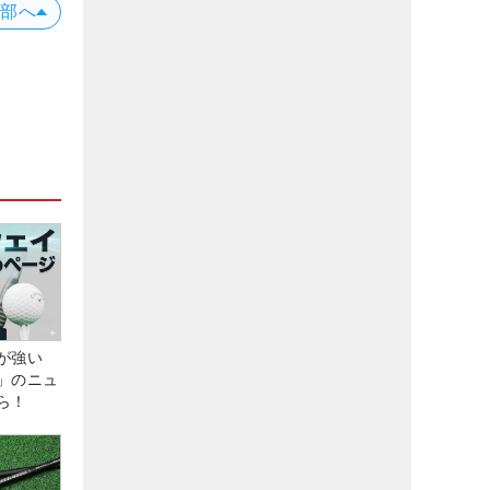
上部へ
が強い
」のニュ
ら！