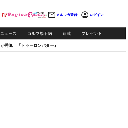
メルマガ登録
ログイン
Sニュース
ゴルフ場予約
連載
プレゼント
感が秀逸 『トゥーロンパター』