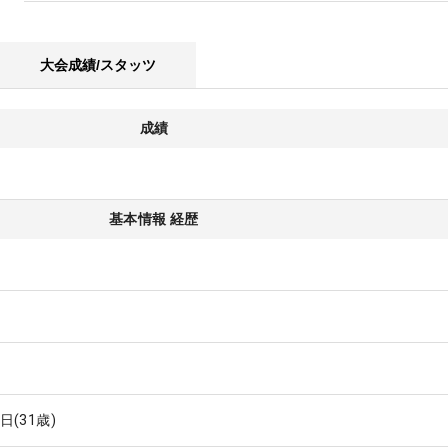
大会成績/スタッツ
成績
基本情報 経歴
7日
(31歳)