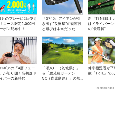
-9月のプレーに2回使え
『G740』アイアンが引
新『TENSEIオ
！コース限定2,000円
き出す“反則級”の寛容性
はドライバーシ
ーポン配布中！
と飛びは本当だった！
の“最適解”
ロギアの「4層フェー
「潮来CC（茨城県）」
仲宗根澄香が平
」が切り開く高初速ド
＆「鹿児島ガーデン
数『TRTL』で
イバーの新時代
GC（鹿児島県）」の無
料プレー券が当たる！！
Recommended 