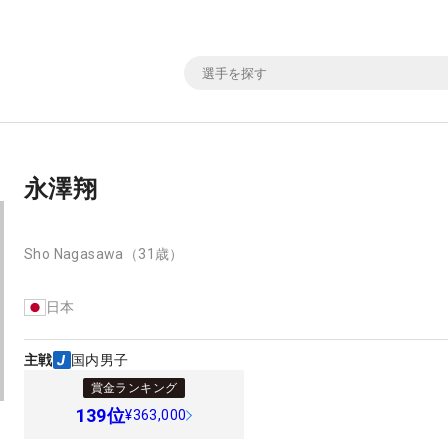
永澤翔
Sho Nagasawa
（31歳）
日本
主戦
国内男子
賞金ランキング
139
位
¥363,000