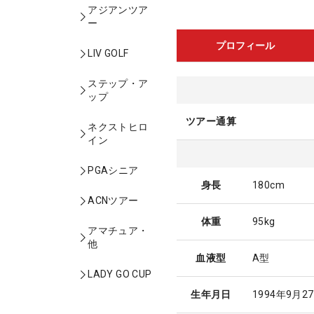
アジアンツア
ー
プロフィール
LIV GOLF
ステップ・ア
ップ
ツアー通算
ネクストヒロ
イン
PGAシニア
身長
180cm
ACNツアー
体重
95kg
アマチュア・
他
血液型
A型
LADY GO CUP
生年月日
1994年9月2