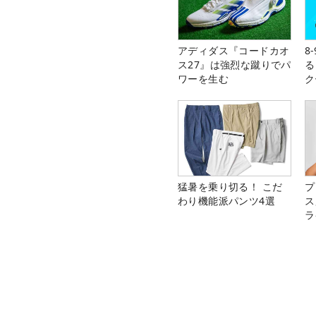
アディダス『コードカオ
8
ス27』は強烈な蹴りでパ
る
ワーを生む
ク
猛暑を乗り切る！ こだ
プ
わり機能派パンツ4選
ス
ラ