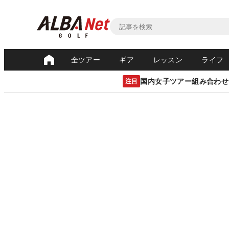
全ツアー
ギア
レッスン
ライフ
国内女子ツアー組み合わせ
注目