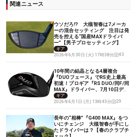
関連ニュース
ウソだろ!? 大槻智春は7メーカ
ーの混合セッティング 注目は発
売を控える“国産MAXドライバ
ー”【男子プロセッティング】
ギア
43
2026年6月30日 (火) 17時38分
10年間の結晶となる4層複合
『DUOフェース』でRS史上最高
初速！プロギア『RS DUO/同F/同
MAX』ドライバー、7月10日デビ
ュー
ギア
29
2026年6月1日 (月) 13時43分
長年の“相棒”『G400 MAX』をつ
いにチェンジ 大槻智春が手にし
たドライバーは？【春のクラブチ
ェック】