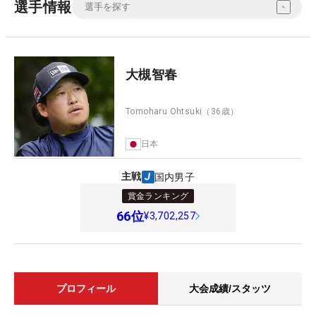
選手情報
大槻智春
Tomoharu Ohtsuki
（36歳）
日本
主戦
国内男子
賞金ランキング
66
位
¥3,702,257
プロフィール
大会成績/スタッツ