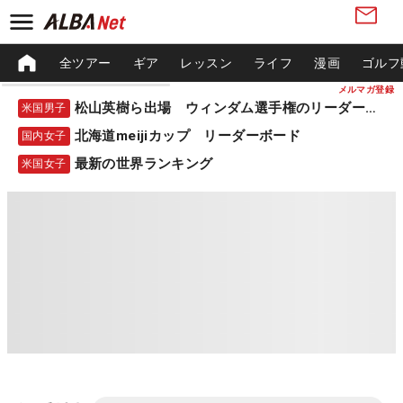
全ツアー
ギア
レッスン
ライフ
漫画
ゴルフ
メルマガ登録
松山英樹ら出場 ウィンダム選手権のリーダーボード
米国男子
北海道meijiカップ リーダーボード
国内女子
最新の世界ランキング
米国女子