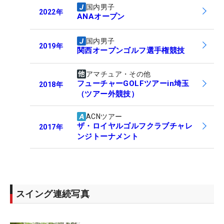
国内男子
2022
年
ANAオープン
国内男子
2019
年
関西オープンゴルフ選手権競技
アマチュア・その他
フューチャーGOLFツアーin埼玉
2018
年
（ツアー外競技）
ACNツアー
ザ・ロイヤルゴルフクラブチャレ
2017
年
ンジトーナメント
スイング連続写真