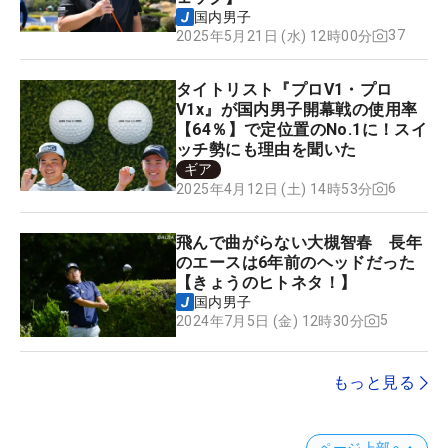
国内男子
37
2025年5月21日 (水) 12時00分
タイトリスト『プロV1・プロ
V1x』が国内男子開幕戦の使用率
【64％】で定位置のNo.1に！スイ
ッチ勢にも理由を聞いた
ギア
6
2025年4月12日 (土) 14時53分
飛んで曲がらない大槻智春 長年
のエースは6年前のヘッドだった
【きょうのヒトネタ！】
国内男子
5
2024年7月5日 (金) 12時30分
もっと見る