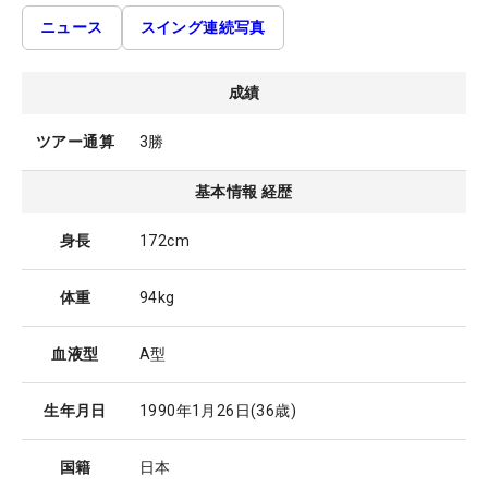
ニュース
スイング連続写真
成績
ツアー通算
3勝
基本情報 経歴
身長
172cm
体重
94kg
血液型
A型
生年月日
1990年1月26日
(36歳)
国籍
日本